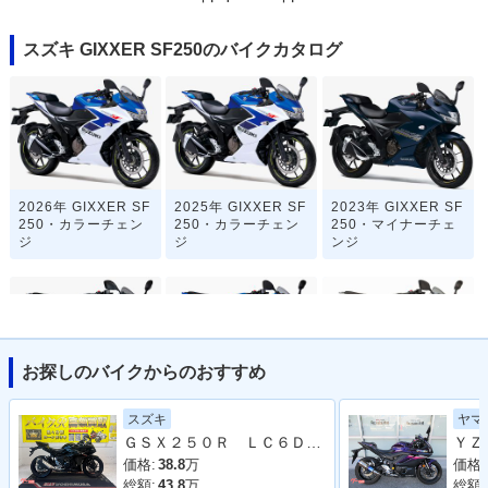
スズキ GIXXER SF250のバイクカタログ
2026年 GIXXER SF
2025年 GIXXER SF
2023年 GIXXER SF
250・カラーチェン
250・カラーチェン
250・マイナーチェ
ジ
ジ
ンジ
お探しのバイクからのおすすめ
2021年 GIXXER SF
2020年 GIXXER SF
2019年 GIXXER SF
スズキ
ヤマ
250・カラーチェン
250・新登場
250
ＧＳＸ２５０Ｒ ＬＣ６ＤＮ１１Ａ型 ２０１７年モデル サイドスタンド スクリーン スペアキー ヘルメットロック
ジ
価格:
38.8
万
価格:
総額:
43.8
万
総額: