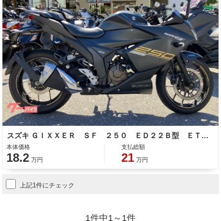
スズキ ＧＩＸＸＥＲ ＳＦ ２５０ ＥＤ２２Ｂ型 ＥＴＣ 整備 保証 自賠責保険
本体価格
支払総額
18.2
21
万円
万円
上記1件にチェック
1件中1～1件