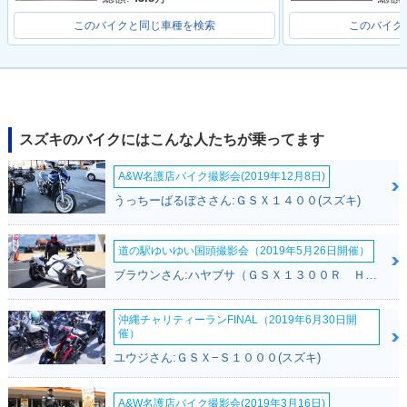
このバイクと同じ車種を検索
このバイク
スズキのバイクにはこんな人たちが乗ってます
A&W名護店バイク撮影会(2019年12月8日)
うっちーばるぼささん:ＧＳＸ１４００(スズキ)
道の駅ゆいゆい国頭撮影会（2019年5月26日開催）
ブラウンさん:ハヤブサ（ＧＳＸ１３００Ｒ Ｈａｙａｂｕｓａ）(スズキ)
沖縄チャリティーランFINAL（2019年6月30日開
催）
ユウジさん:ＧＳＸ−Ｓ１０００(スズキ)
A&W名護店バイク撮影会(2019年3月16日)