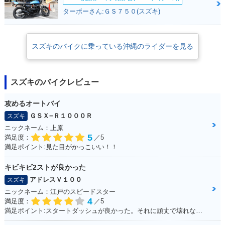
ターボーさん:ＧＳ７５０(スズキ)
スズキのバイクに乗っている沖縄のライダーを見る
スズキのバイクレビュー
攻めるオートバイ
ＧＳＸ−Ｒ１０００Ｒ
スズキ
ニックネーム：上原
5
満足度：
／5
満足ポイント:見た目がかっこいい！！
キビキビ2ストが良かった
アドレスＶ１００
スズキ
ニックネーム：江戸のスピードスター
4
満足度：
／5
満足ポイント:スタートダッシュが良かった。それに頑丈で壊れない。燃費はそこそこ。あと、足元もフラットで、リアにはボックスを付ければ、相当量を運べます。シート下は、フルフェイスがしっかりと格納できました。あとはフロントの内側収納もたっぷりサイズで、500のペットボトルも入ります。企画でやった、V100 ツーリングは今でも思い出になってます。そんな便利な一台です。