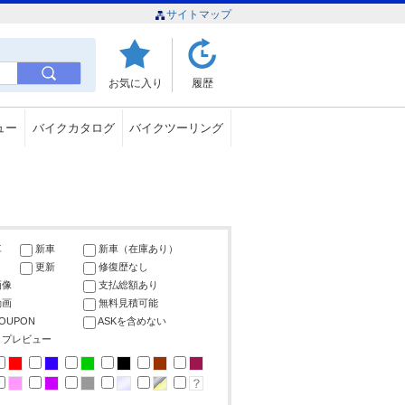
サイトマップ
お気に入り
履歴
ュー
バイクカタログ
バイクツーリング
車
新車
新車（在庫あり）
更新
修復歴なし
画像
支払総額あり
動画
無料見積可能
COUPON
ASKを含めない
ップレビュー