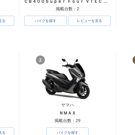
ＣＢ４００Ｓｕｐｅｒ Ｆｏｕｒ ＶＴＥＣ ＳＰＥＣ３
掲載台数：2
見る
バイクを探す
レビューを見る
2
ヤマハ
ＮＭＡＸ
掲載台数：29
見る
バイクを探す