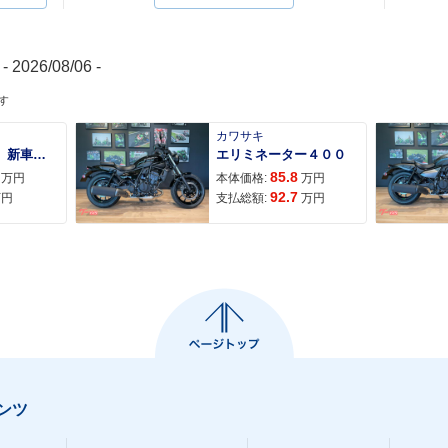
- 2026/08/06 -
す
カワサキ
ＡＤＶ１６０ 新車 ２０２６年最新モデル パールスモーキーグレー スマートキー ２９Ｌメットイン ＵＳＢ Ｔｙｐｅ−Ｃ装備
エリミネーター４００
85.8
万円
本体価格:
万円
92.7
万円
支払総額:
万円
ンツ