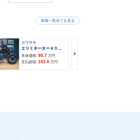
新着一覧全てを見る
カワサキ
カワサキ
エリミネーター４００ＳＥ
95.7
117
本体価格:
万円
本体価格:
102.6
121
支払総額:
万円
支払総額: