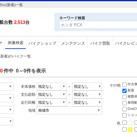
cc(新着)一覧
キーワード検索
載台数
2,513
台
画像検索
ア
バイクショップ
メンテナンス
バイク買取
バイクレビ
市,新着)のバイク一覧
0
件中 0～0件を表示
中古
その他
本体価格
～
新着
支払総額
～
複数
走行距離
～
車両
Goo
地域
ショ
色