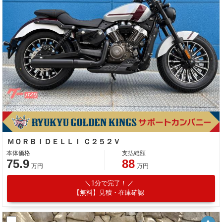
ＭＯＲＢＩＤＥＬＬＩ Ｃ２５２Ｖ
本体価格
支払総額
75.9
88
万円
万円
1分で完了！
【無料】見積・在庫確認