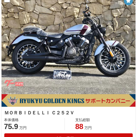
ＭＯＲＢＩＤＥＬＬＩ Ｃ２５２Ｖ
本体価格
支払総額
75.9
88
万円
万円