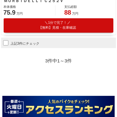
ＭＯＲＢＩＤＥＬＬＩ Ｃ２５２Ｖ
本体価格
支払総額
75.9
88
万円
万円
1分で完了！
【無料】見積・在庫確認
上記3件にチェック
3件中1～3件