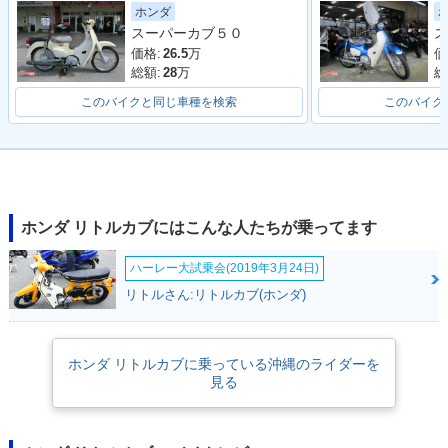
2007年 Little Cub
2007年 Little Cub
2005年 Little Cub
ホンダ
セルフスターター併
キックタイプ・マイ
Special セルフスタ
スーパーカブ５０
ス
用・マイナーチェン
ナーチェンジ
ーター併用・特別・
ジ
限定仕様
価格:
26.5
万
価
総額:
28
万
総
このバイクと同じ車種を検索
このバイク
2005年 Little Cub
2004年 Little Cub
2004年 Little Cub
Special キックタイ
セルフスターター併
キックタイプ・カラ
ホンダ リトルカブにはこんな人たちが乗ってます
プ・特別・限定仕様
用・カラーチェンジ
ーチェンジ
ハーレー大試乗会(2019年3月24日)
リトルさん:リトルカブ(ホンダ)
ホンダ リトルカブに乗っている沖縄のライダーを
見る
2002年 Little Cub
2002年 Little Cub
2001年 Little Cub
スペシャル セルフス
スペシャル キックタ
セルフスターター併
ターター併用・特
イプ・特別・限定仕
用・カラーチェンジ
別・限定仕様
様