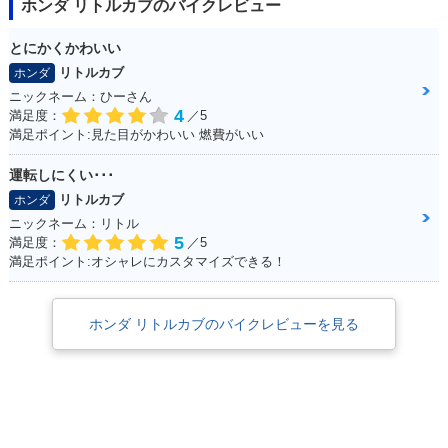
ホンダ リトルカブのバイクレビュー
とにかくかわいい
リトルカブ
ホンダ
ニックネーム：ひーさん
4
満足度：
／5
満足ポイント:見た目がかわいい 燃費がいい
2001年 Little Cub
2000年 Little Cub
2000年 Little Cub
キックタイプ・カラ
セルフスターター併
キックタイプ・特
ーチェンジ
用・特別・限定仕様
別・限定仕様
運転しにくい･･･
リトルカブ
ホンダ
ニックネーム：リトル
5
満足度：
／5
満足ポイント:オシャレにカスタマイズできる！
2000年 Little Cub
2000年 Little Cub
1999年 Little Cub
ホンダ リトルカブのバイクレビューを見る
新春スペシャル セル
新春スペシャル キッ
セルフスターター併
フスターター併用・
クタイプ・特別・限
用・マイナーチェン
特別・限定仕様
定仕様
ジ