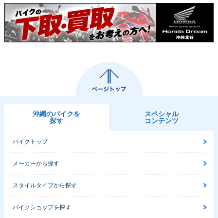
1999年 Little Cub
1998年 Little Cub
1998年 Little Cub
キックタイプ・マイ
セルフスターター併
キックタイプ・マイ
ナーチェンジ
用・追加
ナーチェンジ
沖縄のバイクを
スペシャル
探す
コンテンツ
1997年 Little Cub
1998年 Little Cub 5
1997年 Little Cub
キックタイプ・特
0thアニバーサリー
キックタイプ・新登
別・限定仕様
スペシャル・特別・
場
バイクトップ
限定仕様
メーカーから探す
スタイルタイプから探す
バイクショップを探す