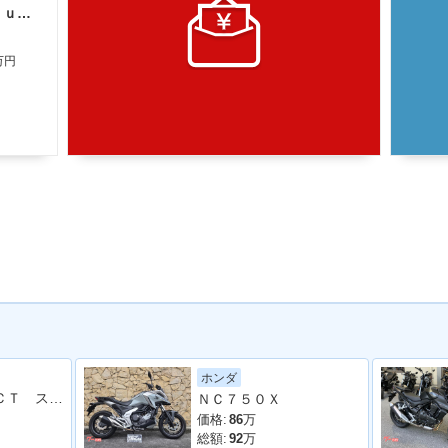
ホンダ ＣＢ７５０ホーネット Ｅ−Ｃｌｕｔｃｈ
万円
ホンダ
ＮＣ７５０Ｘ ＤＣＴ スマートモニター リアボックス付
ＮＣ７５０Ｘ
価格:
86
万
総額:
92
万