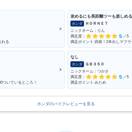
攻めるにも長距離ツーも楽しめ
ＨＯＲＮＥＴ
ホンダ
ニックネーム：りん
5
満足度：
／5
走れる
満足ポイント:四発！2本出しマフラ
なし
ＧＢ３５０
ホンダ
ニックネーム：つかさ
5
満足度：
／5
180ついているところ！
満足ポイント:みため
ホンダのバイクレビューを見る