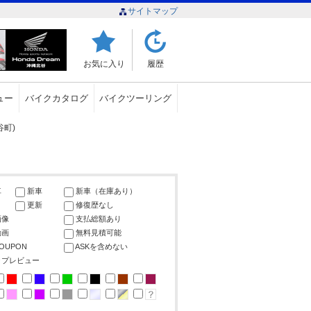
サイトマップ
お気に入り
履歴
ュー
バイクカタログ
バイクツーリング
町)
車
新車
新車（在庫あり）
更新
修復歴なし
画像
支払総額あり
動画
無料見積可能
COUPON
ASKを含めない
ップレビュー