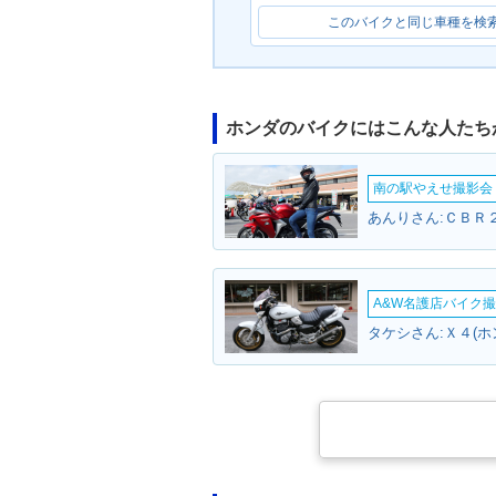
このバイクと同じ車種を検
ホンダのバイクにはこんな人たち
南の駅やえせ撮影会（
あんりさん:ＣＢＲ２
A&W名護店バイク撮影
タケシさん:Ｘ４(ホ