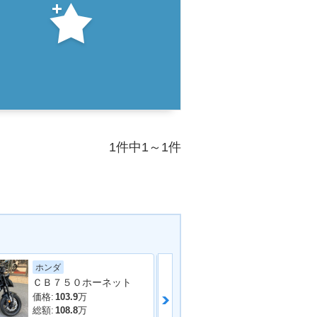
1件中1～1件
ホンダ
カワサキ
ＣＢ７５０ホーネット
Ｚ６５０ＲＳ
価格:
103.9
万
価格:
86
万
総額:
108.8
万
総額:
89
万