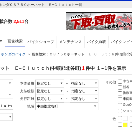
ホンダＣＢ７５０ホーネット Ｅ−Ｃｌｕｔｃｈ一覧
載台数
2,511
台
画像検索
ア
バイクショップ
メンテナンス
バイク買取
バイクレビ
ホンダのバイク
＞
画像検索：ＣＢ７５０ホーネット Ｅ−Ｃｌｕｔｃｈ(中頭郡北谷
ット Ｅ−Ｃｌｕｔｃｈ(中頭郡北谷町)
1
件中 1～1件を表示
中古
その他
本体価格
～
新着
支払総額
～
複数
走行距離
～
車両
Goo
地域
ショ
色