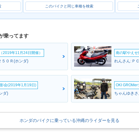
索
このバイクと同じ車種を検索
が乗ってます
2019年11月24日開催）
南の駅やえせ撮
５０Ｒ(ホンダ)
れんさん:ＰＣ
会(2019年1月19日)
OKI GROM
ンダ)
ちゃんゆきさん
ホンダのバイクに乗っている沖縄のライダーを見る