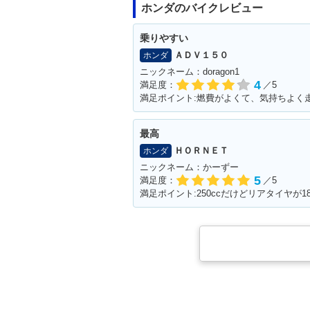
ホンダのバイクレビュー
乗りやすい
ＡＤＶ１５０
ホンダ
ニックネーム：doragon1
4
満足度：
／5
満足ポイント:燃費がよくて、気持ちよく
最高
ＨＯＲＮＥＴ
ホンダ
ニックネーム：かーずー
5
満足度：
／5
満足ポイント:250ccだけどリアタイヤが