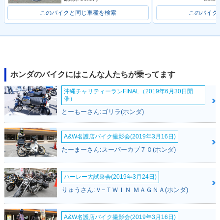
このバイクと同じ車種を検索
このバイク
ホンダのバイクにはこんな人たちが乗ってます
沖縄チャリティーランFINAL（2019年6月30日開
催）
とーもーさん:ゴリラ(ホンダ)
A&W名護店バイク撮影会(2019年3月16日)
たーまーさん:スーパーカブ７０(ホンダ)
ハーレー大試乗会(2019年3月24日)
りゅうさん:Ｖ−ＴＷＩＮ ＭＡＧＮＡ(ホンダ)
A&W名護店バイク撮影会(2019年3月16日)