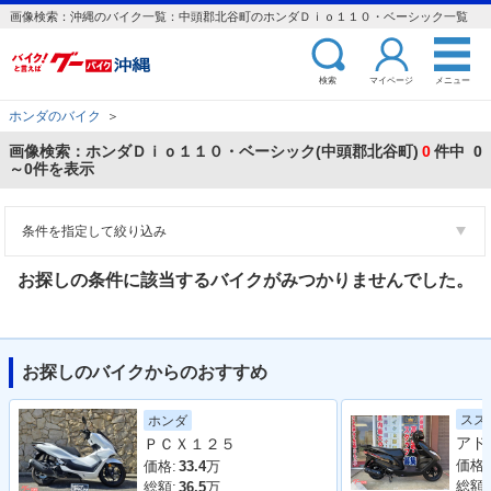
画像検索：沖縄のバイク一覧：中頭郡北谷町のホンダＤｉｏ１１０・ベーシック一覧
検索
マイページ
メニュー
ホンダのバイク
＞
画像検索：ホンダＤｉｏ１１０・ベーシック(中頭郡北谷町)
0
件中 0
～0件を表示
条件を指定して絞り込み
お探しの条件に該当するバイクがみつかりませんでした。
お探しのバイクからのおすすめ
スズ
ホンダ
ＰＣＸ１２５
価格:
価格:
33.4
万
総額:
総額:
36.5
万