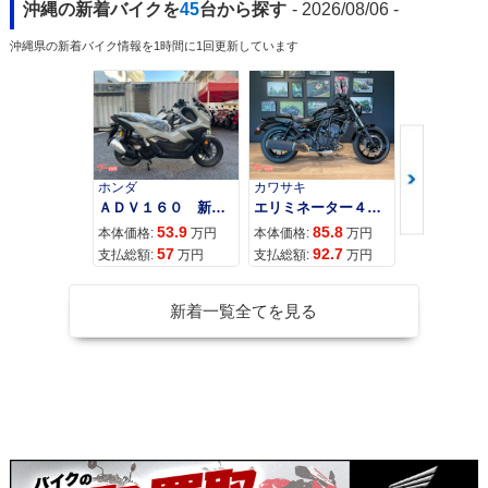
沖縄の新着バイクを
45
台から探す
- 2026/08/06 -
沖縄県の新着バイク情報を1時間に1回更新しています
ホンダ
カワサキ
カワサキ
ＡＤＶ１６０ 新車 ２０２６年最新モデル パールスモーキーグレー スマートキー ２９Ｌメットイン ＵＳＢ Ｔｙｐｅ−Ｃ装備
エリミネーター４００
53.9
85.8
95
本体価格:
万円
本体価格:
万円
本体価格:
57
92.7
10
支払総額:
万円
支払総額:
万円
支払総額:
新着一覧全てを見る