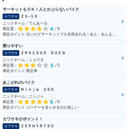
サーキットもＯＫ！人とかぶらないバイク
ＺＸ−１０
カワサキ
ニックネーム：てんあーる
4
満足度：
／5
満足ポイント:古いけどサーキットでも全然走れる！あと、あんまり乗っている人が少ない。メーターが好き
乗りやすい
ＺＲＸ１２００ ＤＡＥＧ
カワサキ
ニックネーム：ショウタ
3
満足度：
／5
満足ポイント:限定車
あこがれのバイク
Ｎｉｎｊａ ２５０
カワサキ
ニックネーム：ニンジャ
5
満足度：
／5
満足ポイント:コーナーを走らせるのが楽しい
カワサキがポイント！
ＺＥＰＨＹＲ７５０
カワサキ