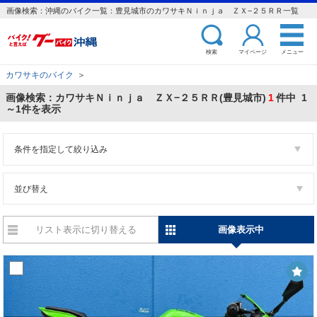
画像検索：沖縄のバイク一覧：豊見城市のカワサキＮｉｎｊａ ＺＸ−２５ＲＲ一覧
検索
マイページ
メニュー
カワサキのバイク
＞
画像検索：カワサキＮｉｎｊａ ＺＸ−２５ＲＲ(豊見城市)
1
件中 1
～1件を表示
条件を指定して絞り込み
並び替え
リスト表示に切り替える
画像表示中