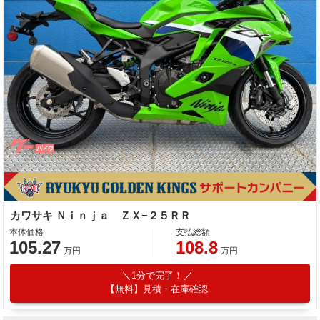
カワサキ Ｎｉｎｊａ ＺＸ−２５ＲＲ
本体価格
支払総額
105.27
108.8
万円
万円
1分で完了！
【無料】見積・在庫確認