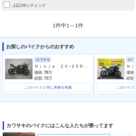
上記1件にチェック
1件中1～1件
お探しのバイクからのおすすめ
カワサキ
カワ
Ｎｉｎｊａ ＺＸ−２５Ｒ ＳＥ
価格:
70
万
価格:
総額:
73
万
総額:
このバイクと同じ車種を検索
このバイク
カワサキのバイクにはこんな人たちが乗ってます