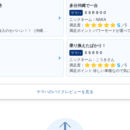
勢
多分沖縄で一台
ＸＳＲ９００
ヤマハ
ニックネーム：NAKA
5
満足度：
／5
満足ポイント:カッコよくて速い！！個人輸入のセパハン！！（沖縄で他に見たことがない・・）
満足ポイント:パワーモードが選べ
乗り換えたばかり！
ＸＳ６５０
ヤマハ
ニックネーム：こうきさん
5
満足度：
／5
満足ポイント:珍しい車種なので気
ヤマハのバイクレビューを見る