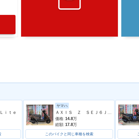
ヤマハ
ＡＸＩＳ Ｚ ＳＥＪ６Ｊ型 ２０２２年モデル コンビニフック サイドスタンド センタースタンド スペアキー
Ｌｉｔｅ
価格:
14.8
万
総額:
17.8
万
索
このバイクと同じ車種を検索