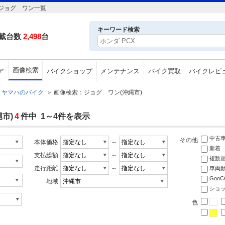
ジョグ ワン一覧
キーワード検索
載台数
2,498
台
画像検索
ア
バイクショップ
メンテナンス
バイク買取
バイクレビ
ヤマハのバイク
＞
画像検索：ジョグ ワン(沖縄市)
市)
4
件中 1～4件を表示
中古
その他
本体価格
～
新着
支払総額
～
複数
走行距離
～
車両
Goo
地域
ショ
色