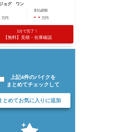
 ジョグ ワン
支払総額
K
- -
万円
万円
1分で完了！
【無料】見積・在庫確認
上記4件のバイクを
まとめてチェックして
まとめてお気に入りに追加