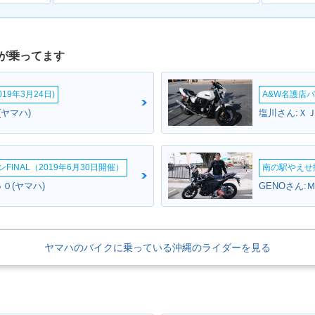
が乗ってます
19年3月24日)
A&W名護店バ
(ヤマハ)
塩川さん:ＸＪ
INAL（2019年6月30日開催）
南の駅やえせ撮
５０(ヤマハ)
GENOさん:
ヤマハのバイクに乗っている沖縄のライダーを見る