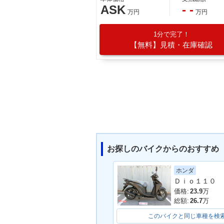
ASK
- -
万円
万円
1分で完了！
【無料】見積・在庫確認
お探しのバイクからのおすすめ
ホンダ
Ｄｉｏ１１０ 
価格:
23.9
万
総額:
26.7
万
このバイクと同じ車種を検