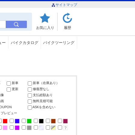
サイトマップ
お気に入り
履歴
ュー
バイクカタログ
バイクツーリング
車
新車
新車（在庫あり）
更新
修復歴なし
画像
支払総額あり
動画
無料見積可能
COUPON
ASKを含めない
ップレビュー