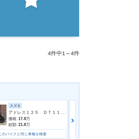
4件中1～4件
スズキ
ホンダ
アドレス１２５ ＤＴ１１Ａ型 ２０２０年モデル ＬＥＤヘッドライト リアキャリア マルチマウントバー
ＰＣＸ１２５
価格:
17.8
万
価格:
33.4
万
総額:
21.8
万
総額:
36.5
万
このバイクと同じ車種を検索
このバイクと同じ車種を検索