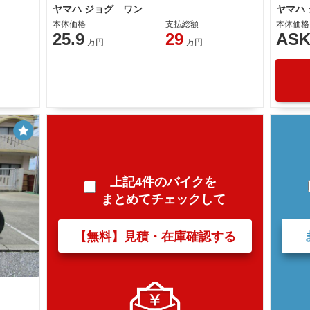
ヤマハ ジョグ ワン
ヤマハ
本体価格
支払総額
本体価格
25.9
29
AS
万円
万円
上記4件のバイクを
まとめてチェックして
【無料】見積・在庫確認する