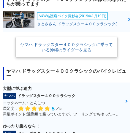
Edition・特別・限定
ちが乗ってます
仕様
A&W名護店バイク撮影会(2019年1月19日)
さとささん:ドラッグスター４００クラシック(ヤマハ)
ヤマハ ドラッグスター４００クラシックに乗って
いる沖縄のライダーを見る
2004年 DragStar C
2003年 DragStar C
2002年 DragStar C
lassic 400・マイナ
lassic 400・カラー
lassic 400・カラー
ーチェンジ
チェンジ
チェンジ
ヤマハ ドラッグスター４００クラシックのバイクレビュ
ー
大型に並ぶ迫力
ドラッグスター４００クラシック
ヤマハ
ニックネーム：とんこつ
2001年 DragStar C
1999年 DragStar C
1998年 DragStar C
5
満足度：
／5
lassic 400・マイナ
lassic 400・カラー
lassic 400・新登場
満足ポイント:通勤用で乗っていますが、ツーリングでもゆった～り走るのに最適です。 車体は230～240kgと重いですが、座ったときの足つきも良く、走り出すと非常に安定感があり快適。 カスタムパーツも豊富で、バイクをいじりたい方は楽しめると思います。 収納は付いていないので、サイドバッグ等を取り付けて乗ると良いです。 クラシックタイプはシャフトドライブになっていて、メンテナンスが苦手な方にもオススメ。 大型に負けないフォルムなので「ハーレーに乗りたいけど中免しか持ってない。。」と言う方は是非！
ーチェンジ
チェンジ
ゆったり乗るなら！