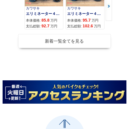
カワサキ
カワサキ
カワサキ
エリミネーター４００
エリミネーター４００ＳＥ
85.8
95.7
11
本体価格:
万円
本体価格:
万円
本体価格:
92.7
102.6
12
支払総額:
万円
支払総額:
万円
支払総額:
新着一覧全てを見る