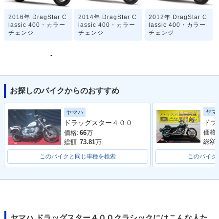
2016年 DragStar C
2014年 DragStar C
2012年 DragStar C
lassic 400・カラー
lassic 400・カラー
lassic 400・カラー
チェンジ
チェンジ
チェンジ
お探しのバイクからのおすすめ
2010年 DragStar C
2008年 DragStar C
2007年 DragStar C
ヤマ
ヤマハ
lassic 400・マイナ
lassic 400・カラー
lassic 400・カラー
ドラッグスター４００
ーチェンジ
チェンジ
チェンジ
価格:
価格:
66
万
総額:
総額:
73.81
万
このバイクと同じ車種を検索
このバイク
2006年 DragStar C
2006年 DragStar C
2005年 DragStar C
lassic 400 10th An
lassic 400・カラー
lassic 400・マイナ
niversary Special
チェンジ
ーチェンジ
ヤマハ ドラッグスター４００クラシックにはこんな人た