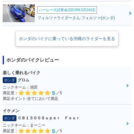
ハーレー大試乗会(2019年3月24日)
フォルツァライダーさん:フォルツァ(ホンダ)
1987年 CBR400
1986年 CBR400
1986年 CBR400
R・カラーチェンジ
R・追加
R・新登場
ホンダのバイクに乗っている沖縄のライダーを見る
ホンダのバイクレビュー
楽しく乗れるバイク
グロム
ホンダ
ニックネーム：池田
5
満足度：
／5
満足ポイント:全てにおいて満足
イケメン
ＣＢ１３００Ｓｕｐｅｒ Ｆｏｕｒ
ホンダ
ニックネーム：まーこー
5
満足度：
／5