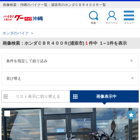
画像検索：沖縄のバイク一覧：浦添市のホンダＣＢＲ４００Ｒ一覧
検索
マイページ
メニュー
ホンダのバイク
＞
画像検索：ホンダＣＢＲ４００Ｒ(浦添市)
1
件中 1～1件を表示
条件を指定して絞り込み
並び替え
リスト表示に切り替える
画像表示中