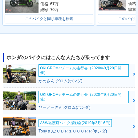
価格:
価格:
67
万
総額:
総額:
70
万
このバイクと同じ車種を検索
このバイク
2017年 CBR400R
2017年 CBR400
2016年 CBR400R
ABS・カラーチェン
R・カラーチェンジ
ABS・フルモデルチ
ジ
ェンジ
ホンダのバイクにはこんな人たちが乗ってます
OKI GROMerチームの走行会（2020年9月20日開
催）
かめさん:グロム(ホンダ)
OKI GROMerチームの走行会（2020年9月20日開
催）
2016年 CBR400
2013年 CBR400R
2013年 CBR400
R・フルモデルチェ
ABS・新登場
R・新登場
ひーとーさん:グロム(ホンダ)
ンジ
A&W名護店バイク撮影会(2019年3月16日)
Tonyさん:ＣＢＲ１０００ＲＲ(ホンダ)