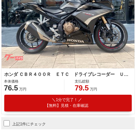
ホンダ ＣＢＲ４００Ｒ ＥＴＣ ドライブレコーダー ＵＳＢ アシスト＆スリッパークラッチ ラジアルマウントキャリパー
本体価格
支払総額
76.5
79.5
万円
万円
1分で完了！
【無料】見積・在庫確認
上記1件にチェック