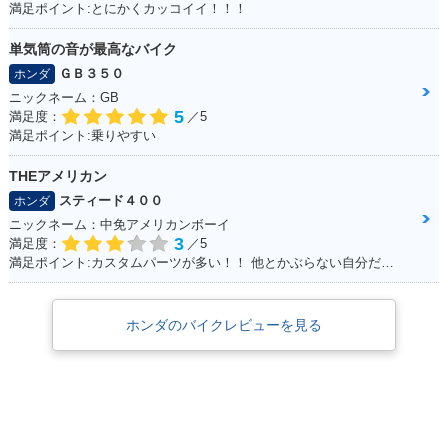
満足ポイント:とにかくカッコイイ！！！
単気筒の音が最高なバイク
ＧＢ３５０
ホンダ
ニックネーム：GB
5
満足度：
／5
満足ポイント:乗りやすい
THEアメリカン
スティード４００
ホンダ
ニックネーム：中免アメリカンボーイ
3
満足度：
／5
満足ポイント:カスタムパーツが多い！！ 他とかぶらない自分だけのオリジナルバイクを作れます☆ 400ccだけど、カスタムすれば迫力満点
ホンダのバイクレビューを見る