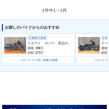
1件中1～1件
お探しのバイクからのおすすめ
ＩＮＤＩＡＮ
ＩＮ
スカウト ボバー 新品ホワイトウオールタイヤ装着済み
価格:
158
万
価格:
総額:
173
万
総額:
このバイクと同じ車種を検索
このバイク