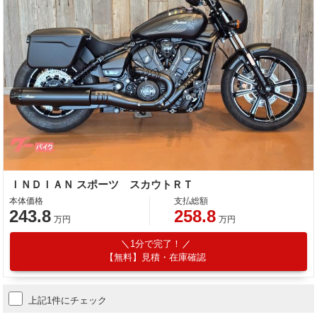
ＩＮＤＩＡＮ スポーツ スカウトＲＴ
本体価格
支払総額
243.8
258.8
万円
万円
1分で完了！
【無料】見積・在庫確認
上記1件にチェック