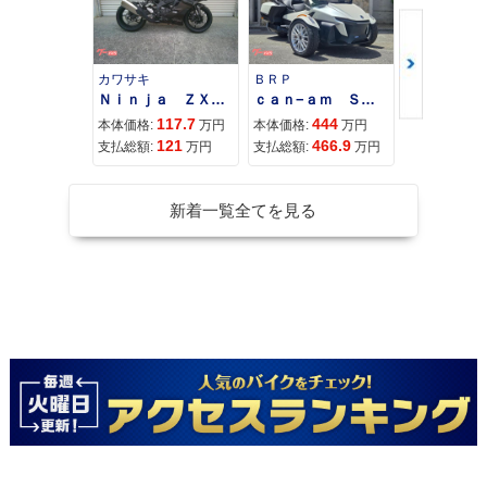
カワサキ
ＢＲＰ
スズキ
Ｎｉｎｊａ ＺＸ−４Ｒ ＳＥ
ｃａｎ−ａｍ ＳＰＹＤＥＲ ＲＴ ＬＩＭＩＴＥＤ
117.7
444
68
本体価格:
万円
本体価格:
万円
本体価格:
121
466.9
71
支払総額:
万円
支払総額:
万円
支払総額:
新着一覧全てを見る