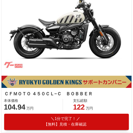
ＣＦＭＯＴＯ ４５０ＣＬ−Ｃ ＢＯＢＢＥＲ
本体価格
支払総額
104.94
122
万円
万円
1分で完了！
【無料】見積・在庫確認