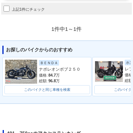
上記1件にチェック
1件中1～1件
お探しのバイクからのおすすめ
ホン
ＢＥＮＤＡ
レブ
ナポレオンボブ２５０
価格
価格:
84.7
万
総額
総額:
96.8
万
このバイクと同じ車種を検索
このバイク