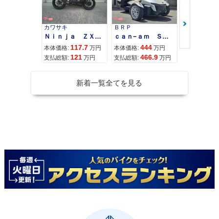
カワサキ
ＢＲＰ
スズキ
Ｎｉｎｊａ ＺＸ−４Ｒ ＳＥ
ｃａｎ−ａｍ ＳＰＹＤＥＲ ＲＴ ＬＩＭＩＴＥＤ
117.7
444
68
本体価格:
万円
本体価格:
万円
本体価格:
121
466.9
71
支払総額:
万円
支払総額:
万円
支払総額:
新着一覧全てを見る