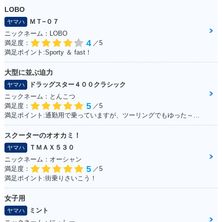
LOBO
ＭＴ−０７
ヤマハ
ニックネーム：LOBO
4
満足度：
／5
満足ポイント:Sporty ＆ fast！
大型に並ぶ迫力
ドラッグスター４００クラシック
ヤマハ
ニックネーム：とんこつ
5
満足度：
／5
満足ポイント:通勤用で乗っていますが、ツーリングでもゆった～り走るのに最適です。 車体は230～240kgと重いですが、座ったときの足つきも良く、走り出すと非常に安定感があり快適。 カスタムパーツも豊富で、バイクをいじりたい方は楽しめると思います。 収納は付いていないので、サイドバッグ等を取り付けて乗ると良いです。 クラシックタイプはシャフトドライブになっていて、メンテナンスが苦手な方にもオススメ。 大型に負けないフォルムなので「ハーレーに乗りたいけど中免しか持ってない。。」と言う方は是非！
スクーターのオオカミ！
ＴＭＡＸ５３０
ヤマハ
ニックネーム：オーシャン
5
満足度：
／5
満足ポイント:街乗りさいこう！
女子用
ミント
ヤマハ