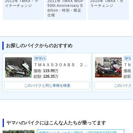
2012年 TMAX・マ
2011年 TMAX WGP
2010年 TMAX・カ
イナーチェンジ
50th Anniversary E
ラーチェンジ
dition・特別・限定
仕様
お探しのバイクからのおすすめ
ヤマハ
ヤマ
2010年 TMAX 10th
2008年 TMAX・フ
2007年 TMAX SPE
ＴＭＡＸ５３０ＡＢＳ ２０１６年モデル ＳＪ１２Ｊ ２０１６年モデル アクラポビッチマフラー フェンダーレス バックレスト
Anniversary WHITE
ルモデルチェンジ
CIAL
MAX・特別・限定仕
価格:
119.99
万
価格:
様
総額:
128.35
万
総額:
このバイクと同じ車種を検索
このバイク
2007年 TMAX・カ
2006年 TMAX SPE
2006年 TMAX・カ
ヤマハのバイクにはこんな人たちが乗ってます
ラーチェンジ
CIAL
ラーチェンジ