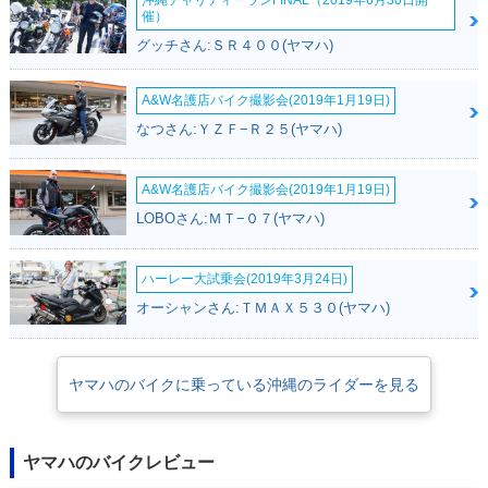
沖縄チャリティーランFINAL（2019年6月30日開
催）
グッチさん:ＳＲ４００(ヤマハ)
A&W名護店バイク撮影会(2019年1月19日)
なつさん:ＹＺＦ−Ｒ２５(ヤマハ)
2005年 TMAX SPE
2005年 TMAX・フ
2003年 TMAX BLA
CIAL・特別・限定仕
ルモデルチェンジ
CK EDITION・特
様
別・限定仕様
A&W名護店バイク撮影会(2019年1月19日)
LOBOさん:ＭＴ−０７(ヤマハ)
ハーレー大試乗会(2019年3月24日)
オーシャンさん:ＴＭＡＸ５３０(ヤマハ)
2002年 TMAX・カ
2001年 TMAX・新
ラーチェンジ
登場
ヤマハのバイクに乗っている沖縄のライダーを見る
ヤマハのバイクレビュー