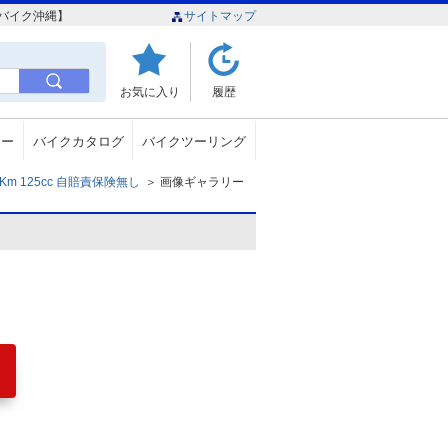
ーバイク沖縄】
サイトマップ
お気に入り
履歴
ュー
バイクカタログ
バイクツーリング
m 125cc 自賠責保険無し
＞
画像ギャラリー