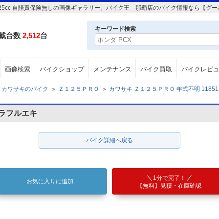
m 125cc 自賠責保険無しの画像ギャラリー。バイク王 那覇店のバイク情報なら【グ
キーワード検索
載台数
2,512
台
画像検索
バイクショップ
メンテナンス
バイク買取
バイクレビ
カワサキのバイク
＞
Ｚ１２５ＰＲＯ
＞
カワサキ Ｚ１２５ＰＲＯ 年式不明 11851K
ラフルエキ
バイク詳細へ戻る
1分で完了！
お気に入りに追加
【無料】見積・在庫確認