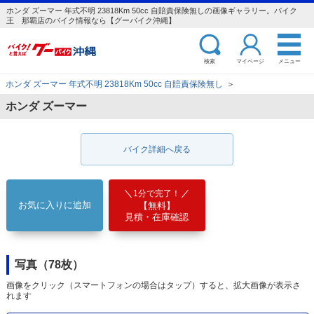
ホンダ ズーマー 年式不明 23818Km 50cc 自賠責保険無しの画像ギャラリー。バイク
王 那覇店のバイク情報なら【グーバイク沖縄】
検索
マイページ
メニュー
ホンダ ズーマー 年式不明 23818Km 50cc 自賠責保険無し
＞
ホンダ ズーマー
バイク詳細へ戻る
1分で完了！
お気に入りに追加
【無料】
見積・在庫確認
写真（78枚）
画像をクリック（スマートフォンの場合はタップ）すると、拡大画像が表示さ
れます