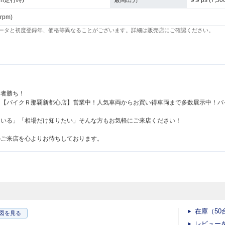
km/h走行時)
最高出力
9.9 ps (7,50
 rpm)
ータと初度登録年、価格等異なることがございます。詳細は販売店にご確認ください。
い者勝ち！
た【バイクＲ那覇新都心店】営業中！人気車両からお買い得車両まで多数展示中！バ
ている」「相場だけ知りたい」そんな方もお気軽にご来店ください！
のご来店を心よりお待ちしております。
在庫（50
図
を見る
レビュー