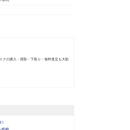
0 rpm)
イクの購入・買取・下取り・無料査定も大歓
台）
を投稿