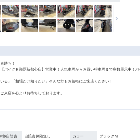
い者勝ち！
た【バイクＲ那覇新都心店】営業中！人気車両からお買い得車両まで多数展示中！バ
ている」「相場だけ知りたい」そんな方もお気軽にご来店ください！
のご来店を心よりお待ちしております。
車検/自賠責
自賠責保険無し
カラー
ブラックＭ