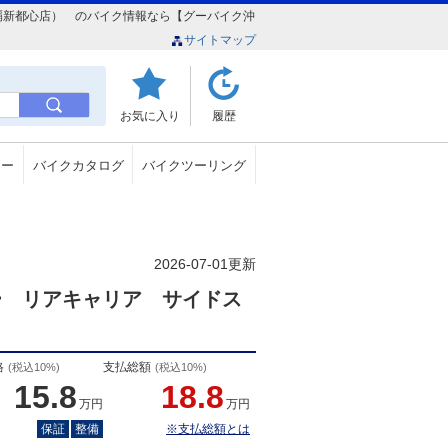
Ｒ （那覇新都心店） のバイク情報なら【グーバイク沖
サイトマップ
お気に入り
履歴
ュー
バイクカタログ
バイクツーリング
2026-07-01更新
ー リアキャリア サイドス
格
支払総額
(税込10%)
(税込10%)
15.8
18.8
万円
万円
保証
整備
※支払総額とは