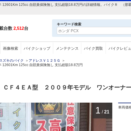
9年 12601Km 125cc 自賠責保険無し 支払総額18.8万円の詳細情報。バイク
キーワード検索
載台数
2,512
台
画像検索
バイクショップ
メンテナンス
バイク買取
バイクレビ
スズキのバイク
＞
アドレスＶ１２５Ｇ
＞
12601Km 125cc 自賠責保険無し 支払総額18.8万円
Ｇ ＣＦ４ＥＡ型 ２００９年モデル ワンオーナ
1
車両価
/
21