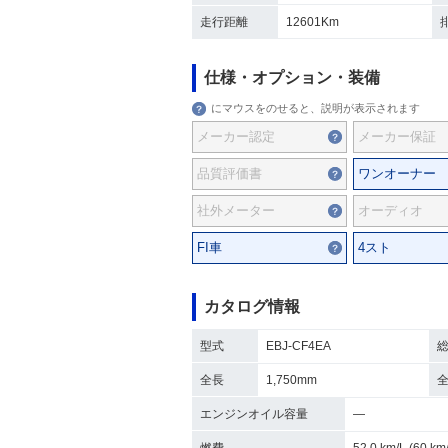
走行距離
12601Km
仕様・オプション・装備
にマウスをのせると、説明が表示されます
メーカー認定
メーカー保証
品質評価書
ワンオーナー
社外メーター
オーディオ
FI車
4スト
カタログ情報
型式
EBJ-CF4EA
全長
1,750mm
エンジンオイル容量
―