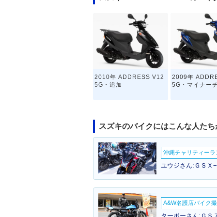
2010年 ADDRESS V12
2009年 ADDR
5G・追加
5G・マイナー
スズキのバイクにはこんな人たち
沖縄チャリティーランF
ユウジさん:ＧＳＸ−
A&W名護店バイク撮影
ターボーさん:ＧＳ７