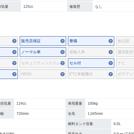
排気量
125cc
修復歴
なし
販売店保証
整備
改公認
ノーマル車
逆輸入車
通信販売
セキュリティシステム
セル付
ナビ
HID付
ETC車載機付
ボアアッ
総排気量
124cc
車両重量
100kg
全幅
720mm
全高
1,045mm
燃料タンク容量
6.0L