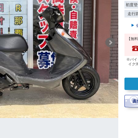
初度登
走行
【無料
※バイ
イク