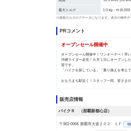
燃費
52.0 km/L (60 
最大トルク
1.0 kg・m (6,000
※最新のカタログデータになります。表示の物件デ
PRコメント
オープンセール開催中
オープンセール開催中！ワンオーナー！早
沖縄ライダー必見！６月１日にオープンし
迎です。
「バイクを探している」「乗り換えを考え
おもろまち駅近く！スタッフ一同、皆さま
販売店情報
バイクＲ （那覇新都心店）
〒902-0066
那覇市大道２０２ １Ｆ
地