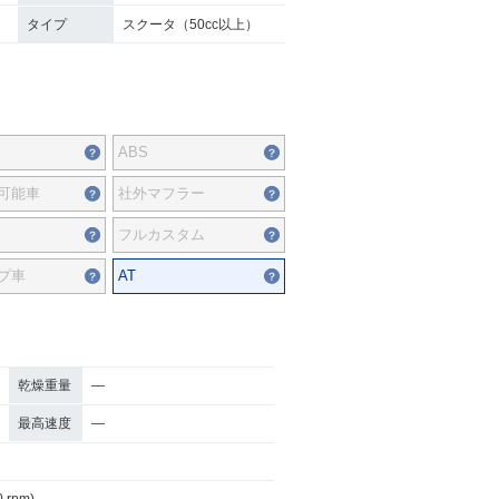
タイプ
スクータ（50cc以上）
ABS
可能車
社外マフラー
フルカスタム
プ車
AT
乾燥重量
―
最高速度
―