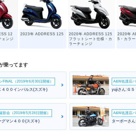
SS 12
2023年 ADDRESS 125
2020年 ADDRESS 125
2020年 A
チェンジ
フラットシート仕様・カ
5・カラ
ラーチェンジ
が乗ってます
INAL（2019年6月30日開催）
A&W名護店バ
Ｘ４００インパルス(スズキ)
yujiさん:Ｇ
2017年 ADDRESS 125
SS 125
2018年 ADDRESS 12
i・新登場
仕様・追
5・新登場
影会（2019年5月26日開催）
A&W名護店バ
ーグマン４００(スズキ)
ターボーさん