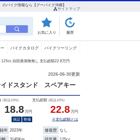
都心店） のバイク情報なら【グーバイク沖縄】
サイトマップ
お気に入り
履歴
ュー
バイクカタログ
バイクツーリング
m 125cc 自賠責保険無し 支払総額22.8万円
2026-06-30更新
サイドスタンド スペアキー
格
支払総額
(税込10%)
(税込10%)
18.8
22.8
万円
万円
保証
整備
※支払総額とは
2023年
なし
録年
修復歴
3145Km
125cc
距離
排気量