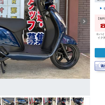
【無料
※バイ
イク