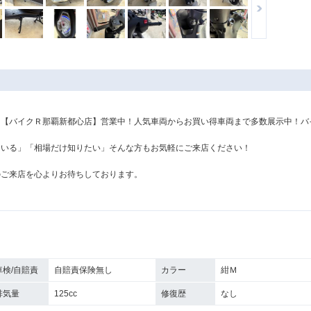
た【バイクＲ那覇新都心店】営業中！人気車両からお買い得車両まで多数展示中！バ
ている」「相場だけ知りたい」そんな方もお気軽にご来店ください！
のご来店を心よりお待ちしております。
車検/自賠責
自賠責保険無し
カラー
紺Ｍ
排気量
125cc
修復歴
なし