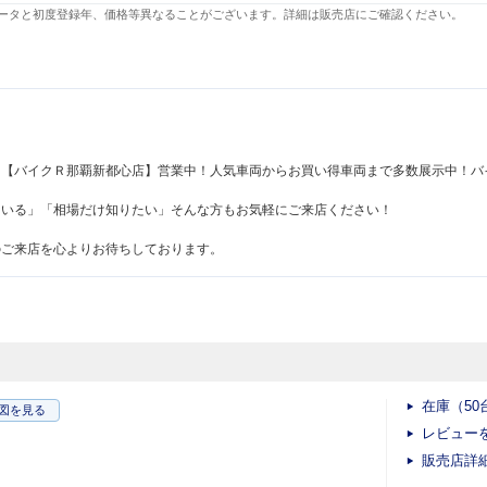
ータと初度登録年、価格等異なることがございます。詳細は販売店にご確認ください。
た【バイクＲ那覇新都心店】営業中！人気車両からお買い得車両まで多数展示中！バ
ている」「相場だけ知りたい」そんな方もお気軽にご来店ください！
のご来店を心よりお待ちしております。
在庫（50
図
を見る
レビュー
販売店詳