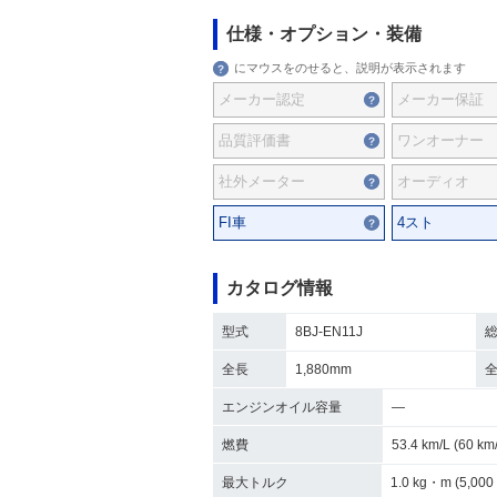
仕様・オプション・装備
にマウスをのせると、説明が表示されます
メーカー認定
メーカー保証
品質評価書
ワンオーナー
社外メーター
オーディオ
FI車
4スト
カタログ情報
型式
8BJ-EN11J
全長
1,880mm
エンジンオイル容量
―
燃費
53.4 km/L (60 
最大トルク
1.0 kg・m (5,000