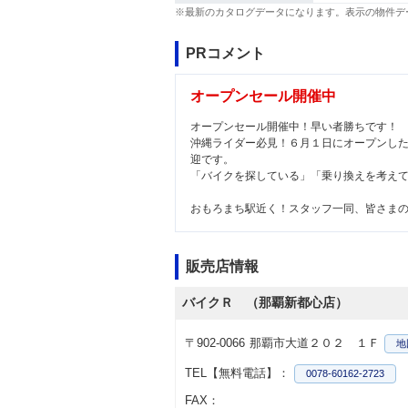
※最新のカタログデータになります。表示の物件デ
PRコメント
オープンセール開催中
オープンセール開催中！早い者勝ちです！
沖縄ライダー必見！６月１日にオープンし
迎です。
「バイクを探している」「乗り換えを考え
おもろまち駅近く！スタッフ一同、皆さま
販売店情報
バイクＲ （那覇新都心店）
〒902-0066
那覇市大道２０２ １Ｆ
地
TEL【無料電話】：
0078-60162-2723
FAX：