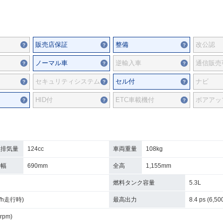
販売店保証
整備
改公認
ノーマル車
逆輸入車
通信販売
セキュリティシステム
セル付
ナビ
HID付
ETC車載機付
ボアアッ
総排気量
124cc
車両重量
108kg
全幅
690mm
全高
1,155mm
燃料タンク容量
5.3L
km/h走行時)
最高出力
8.4 ps (6,50
 rpm)