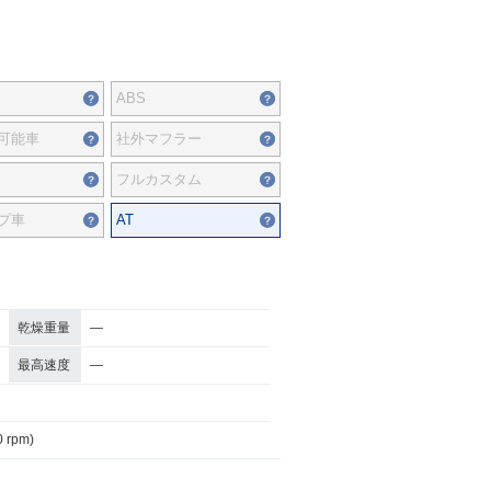
ABS
可能車
社外マフラー
フルカスタム
プ車
AT
乾燥重量
―
最高速度
―
0 rpm)