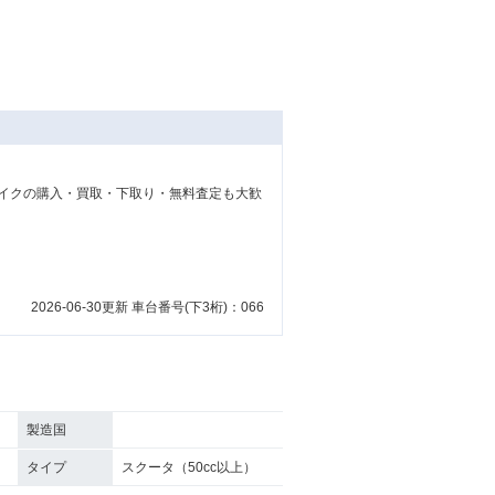
イクの購入・買取・下取り・無料査定も大歓
2026-06-30更新 車台番号(下3桁)：066
製造国
タイプ
スクータ（50cc以上）