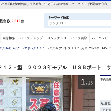
45Km 125cc 自賠責保険無し 支払総額22.8万円の詳細情報。バイクＲ （那覇新
キーワード検索
載台数
2,512
台
画像検索
バイクショップ
メンテナンス
バイク買取
バイクレビ
スズキのバイク
＞
アドレス１２５
＞
スズキ アドレス１２５ (紺Ｍ) 2023年 3145K
ＤＰ１２Ｈ型 ２０２３年モデル ＵＳＢポート 
1
車両価
/
25
初度登
走行