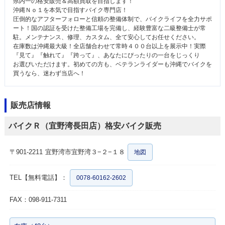
県内一の格安販売＆高額買取を目指します！
沖縄Ｎｏ１を本気で目指すバイク専門店！
圧倒的なアフターフォローと信頼の整備体制で、バイクライフを全力サポ
ート！国の認証を受けた整備工場を完備し、経験豊富な二級整備士が常
駐。メンテナンス、修理、カスタム、全て安心してお任せください。
在庫数は沖縄最大級！全店舗合わせて常時４００台以上を展示中！実際
『見て』『触れて』『跨って』、あなたにぴったりの一台をじっくり
お選びいただけます。初めての方も、ベテランライダーも沖縄でバイクを
買うなら、迷わず当店へ！
販売店情報
バイクＲ（宜野湾長田店）格安バイク販売
〒901-2211
宜野湾市宜野湾３−２−１８
地図
TEL【無料電話】：
0078-60162-2602
FAX：098-911-7311