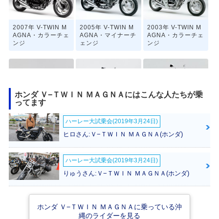
2007年 V-TWIN M
2005年 V-TWIN M
2003年 V-TWIN M
AGNA・カラーチェ
AGNA・マイナーチ
AGNA・カラーチェ
ンジ
ェンジ
ンジ
ホンダ Ｖ−ＴＷＩＮ ＭＡＧＮＡにはこんな人たちが乗
ってます
2001年 V-TWIN M
1999年 V-TWIN M
1997年 V-TWIN M
ハーレー大試乗会(2019年3月24日)
AGNA・カラーチェ
AGNA・マイナーチ
AGNA S Special E
ンジ
ェンジ
dition・特別・限定
ヒロさん:Ｖ−ＴＷＩＮ ＭＡＧＮＡ(ホンダ)
仕様
ハーレー大試乗会(2019年3月24日)
りゅうさん:Ｖ−ＴＷＩＮ ＭＡＧＮＡ(ホンダ)
ホンダ Ｖ−ＴＷＩＮ ＭＡＧＮＡに乗っている沖
1997年 V-TWIN M
1997年 V-TWIN M
1996年 V-TWIN M
縄のライダーを見る