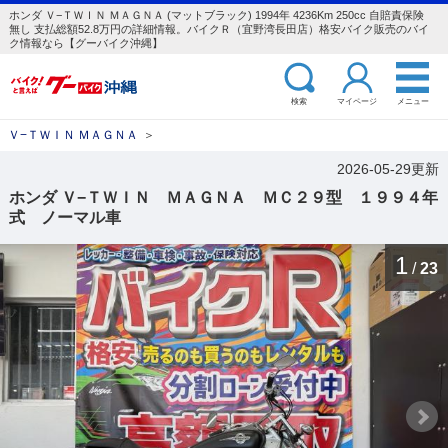
ホンダ Ｖ−ＴＷＩＮ ＭＡＧＮＡ (マットブラック) 1994年 4236Km 250cc 自賠責保険
無し 支払総額52.8万円の詳細情報。バイクＲ（宜野湾長田店）格安バイク販売のバイ
ク情報なら【グーバイク沖縄】
検索
マイページ
メニュー
Ｖ−ＴＷＩＮ ＭＡＧＮＡ
＞
2026-05-29更新
ホンダ Ｖ−ＴＷＩＮ ＭＡＧＮＡ ＭＣ２９型 １９９４年
式 ノーマル車
1
/
23