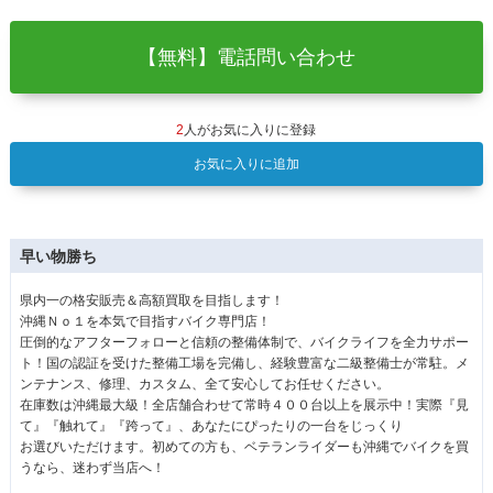
【無料】電話問い合わせ
2
人がお気に入りに登録
お気に入りに追加
早い物勝ち
県内一の格安販売＆高額買取を目指します！
沖縄Ｎｏ１を本気で目指すバイク専門店！
圧倒的なアフターフォローと信頼の整備体制で、バイクライフを全力サポー
ト！国の認証を受けた整備工場を完備し、経験豊富な二級整備士が常駐。メ
ンテナンス、修理、カスタム、全て安心してお任せください。
在庫数は沖縄最大級！全店舗合わせて常時４００台以上を展示中！実際『見
て』『触れて』『跨って』、あなたにぴったりの一台をじっくり
お選びいただけます。初めての方も、ベテランライダーも沖縄でバイクを買
うなら、迷わず当店へ！