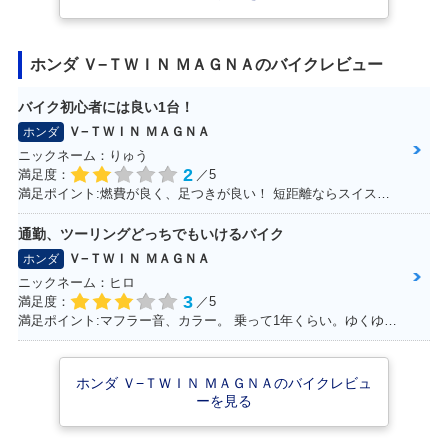
AGNA S・マイナー
AGNA・マイナーチ
AGNA S・追加
チェンジ
ェンジ
ホンダ Ｖ−ＴＷＩＮ ＭＡＧＮＡのバイクレビュー
バイク初心者には良い1台！
Ｖ−ＴＷＩＮ ＭＡＧＮＡ
ホンダ
ニックネーム：りゅう
1995年 V-TWIN M
1994年 V-TWIN M
2
満足度：
／5
AGNA・カラーチェ
AGNA・新登場
満足ポイント:燃費が良く、足つきが良い！ 短距離ならスイスイいけます！ パーツもたくさんあるのでカスタマイズしやすいです。
ンジ
通勤、ツーリングどっちでもいけるバイク
Ｖ−ＴＷＩＮ ＭＡＧＮＡ
ホンダ
ニックネーム：ヒロ
3
満足度：
／5
満足ポイント:マフラー音、カラー。 乗って1年くらい。ゆくゆくはハーレーに！通勤で使ってる。 ショック、ハンドル周りをカスタムしていきたい。
ホンダ Ｖ−ＴＷＩＮ ＭＡＧＮＡのバイクレビュ
ーを見る