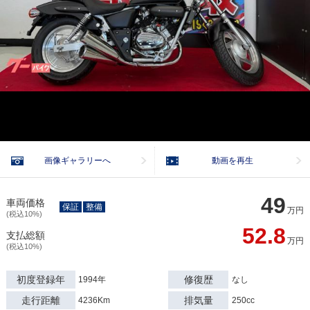
画像ギャラリーへ
動画を再生
49
車両価格
保証
整備
万円
(税込10%)
52.8
支払総額
万円
(税込10%)
初度登録年
修復歴
1994年
なし
走行距離
排気量
4236Km
250cc