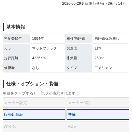
2026-05-29更新 車台番号(下3桁)：147
基本情報
初度登録年
1994年
車検/自賠責
自賠責保険無し
カラー
マットブラック
製造国
日本
走行距離
4236Km
排気量
250cc
修復歴
なし
タイプ
アメリカン
仕様・オプション・装備
項目をタップすると、説明が表示されます
メーカー認定
メーカー保証
販売店保証
整備
改公認
ABS