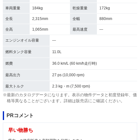
車両重量
184kg
乾燥重量
172kg
全長
2,315mm
全幅
880mm
全高
1,065mm
最高速度
―
エンジンオイル容量
―
燃料タンク容量
11.0L
燃費
36.0 km/L (60 km/h走行時)
最高出力
27 ps (10,000 rpm)
最大トルク
2.3 kg・m (7,500 rpm)
※最新のカタログデータになります。表示の物件データと初度登録年、価
格等異なることがございます。詳細は販売店にご確認ください。
PRコメント
早い物勝ち