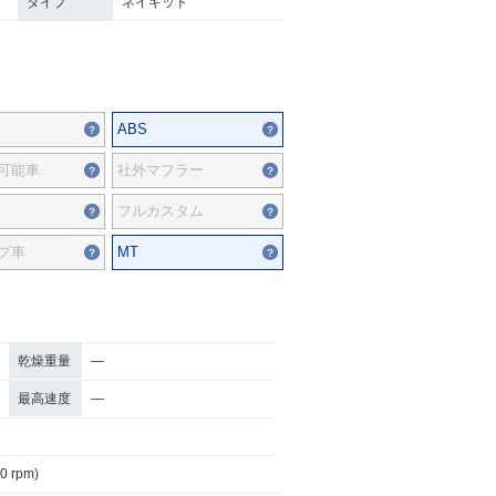
タイプ
ネイキッド
ABS
可能車
社外マフラー
フルカスタム
プ車
MT
乾燥重量
―
最高速度
―
50 rpm)