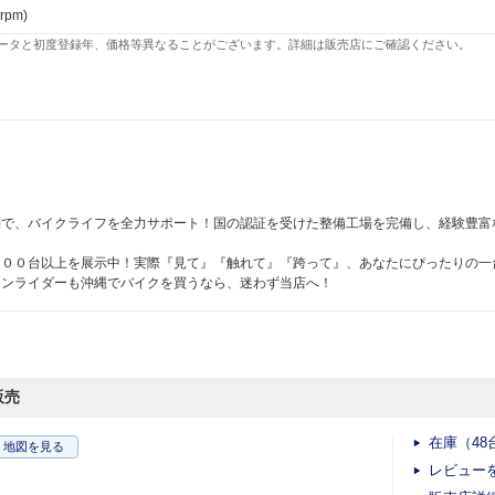
 rpm)
ータと初度登録年、価格等異なることがございます。詳細は販売店にご確認ください。
！
制で、バイクライフを全力サポート！国の認証を受けた整備工場を完備し、経験豊富
４００台以上を展示中！実際『見て』『触れて』『跨って』、あなたにぴったりの一
ランライダーも沖縄でバイクを買うなら、迷わず当店へ！
販売
在庫（48
地図
を見る
レビュー