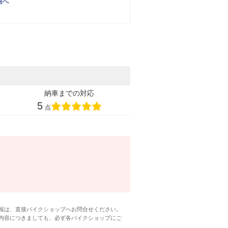
細へ
納車までの対応
5
点
報は、直接バイクショップへお問合せください。
内容につきましても、必ず各バイクショップにご