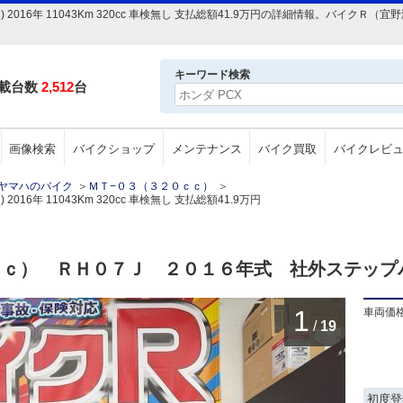
 2016年 11043Km 320cc 車検無し 支払総額41.9万円の詳細情報。バイク
キーワード検索
載台数
2,512
台
画像検索
バイクショップ
メンテナンス
バイク買取
バイクレビ
ヤマハのバイク
＞
ＭＴ−０３（３２０ｃｃ）
＞
16年 11043Km 320cc 車検無し 支払総額41.9万円
ｃｃ） ＲＨ０７Ｊ ２０１６年式 社外ステップ
1
車両価
/
19
初度登