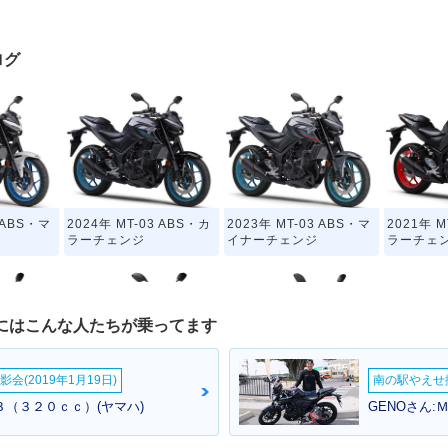
ログ
3 ABS・マ
2024年 MT-03 ABS・カ
2023年 MT-03 ABS・マ
2021年 M
ラーチェンジ
イナーチェンジ
ラーチェ
）にはこんな人たちが乗ってます
会(2019年1月19日)
南の駅やえせ撮
03・カラー
2018年 MT-03・カラー
2017年 MT-03・カラー
2016年 
０３（３２０ｃｃ）(ヤマハ)
GENOさん:
チェンジ
チェンジ