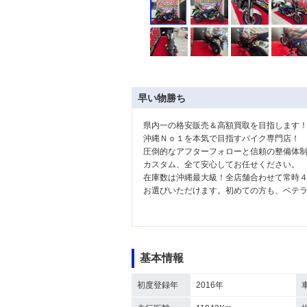
早い物勝ち
県内一の格安販売＆高額買取を目指します
沖縄Ｎｏ１を本気で目指すバイク専門店！
圧倒的なアフターフォローと信頼の整備体
カスタム、全て安心してお任せください。
在庫数は沖縄最大級！全店舗合わせて常時
お選びいただけます。初めての方も、ベテ
基本情報
初度登録年
2016年