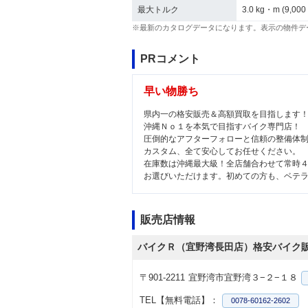
最大トルク
3.0 kg・m (9,000
※最新のカタログデータになります。表示の物件デ
PRコメント
早い物勝ち
県内一の格安販売＆高額買取を目指します
沖縄Ｎｏ１を本気で目指すバイク専門店！
圧倒的なアフターフォローと信頼の整備体
カスタム、全て安心してお任せください。
在庫数は沖縄最大級！全店舗合わせて常時
お選びいただけます。初めての方も、ベテ
販売店情報
バイクＲ（宜野湾長田店）格安バイク
〒901-2211
宜野湾市宜野湾３−２−１８
TEL【無料電話】：
0078-60162-2602