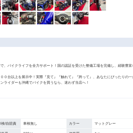
！
制で、バイクライフを全力サポート！国の認証を受けた整備工場を完備し、経験豊富
４００台以上を展示中！実際『見て』『触れて』『跨って』、あなたにぴったりの一
ランライダーも沖縄でバイクを買うなら、迷わず当店へ！
車検/自賠責
車検無し
カラー
マットグレー