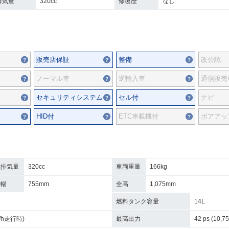
排気量
320cc
修復歴
なし
販売店保証
整備
改公認
ノーマル車
逆輸入車
通信販売
セキュリティシステム
セル付
ナビ
HID付
ETC車載機付
ボアアッ
総排気量
320cc
車両重量
166kg
全幅
755mm
全高
1,075mm
燃料タンク容量
14L
km/h走行時)
最高出力
42 ps (10,7