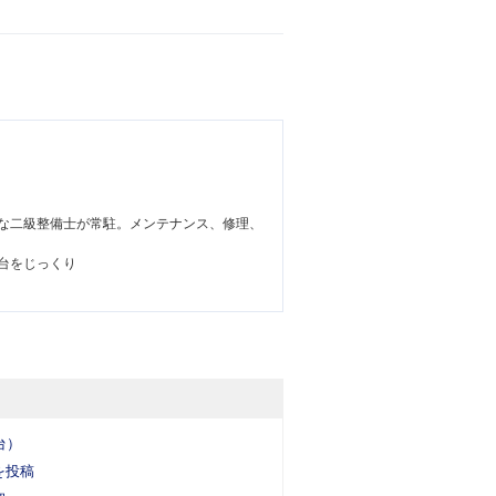
な二級整備士が常駐。メンテナンス、修理、
台をじっくり
台）
を投稿