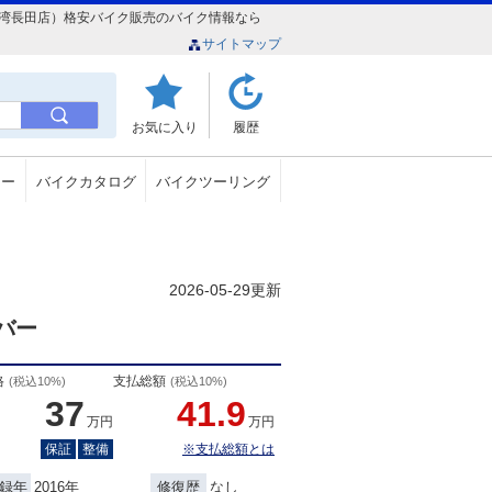
Ｒ（宜野湾長田店）格安バイク販売のバイク情報なら
サイトマップ
お気に入り
履歴
ュー
バイクカタログ
バイクツーリング
2026-05-29更新
バー
格
支払総額
(税込10%)
(税込10%)
37
41.9
万円
万円
保証
整備
※支払総額とは
2016年
なし
録年
修復歴