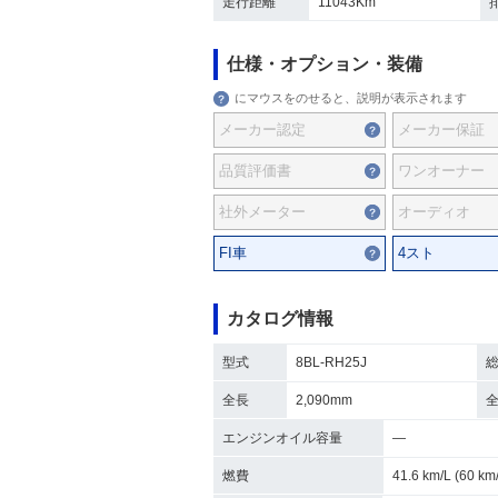
走行距離
11043Km
仕様・オプション・装備
にマウスをのせると、説明が表示されます
メーカー認定
メーカー保証
品質評価書
ワンオーナー
社外メーター
オーディオ
FI車
4スト
カタログ情報
型式
8BL-RH25J
全長
2,090mm
エンジンオイル容量
―
燃費
41.6 km/L (60 