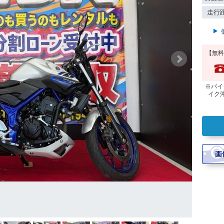
走行
【無料
※バイ
イク