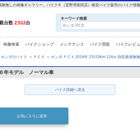
4cc 自賠責保険無しの画像ギャラリー。バイクＲ（宜野湾長田店）格安バイク販売のバイク
キーワード検索
載台数
2,512
台
画像検索
バイクショップ
メンテナンス
バイク買取
バイクレビ
ホンダのバイク
＞
ＰＣＸ
＞
ホンダ ＰＣＸ 2016年 23153Km 124cc 自賠責保険
１６年モデル ノーマル車
バイク詳細へ戻る
お気に入りに追加