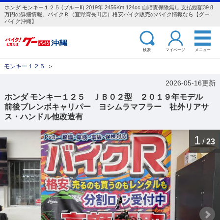
ホンダ モンキー１２５ (ブルーII) 2019年 2456Km 124cc 自賠責保険無し 支払総額39.8
万円の詳細情報。バイクＲ（宜野湾長田店）格安バイク販売のバイク情報なら【グー
バイク沖縄】
検索
マイページ
メニュー
モンキー１２５
＞
2026-05-16更新
ホンダ モンキー１２５ ＪＢ０２型 ２０１９年モデル
前後ブレンボキャリパー ヨシムラマフラー 社外リアサ
ス・ハンドル他改造有
1
/
23