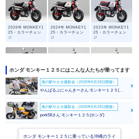
2026年 MONKEY1
2024年 MONKEY1
2023年 MONKEY1
25・カラーチェン
25・カラーチェン
25・カラーチェン
ジ
ジ
ジ
ホンダ モンキー１２５にはこんな人たちが乗ってます
南の駅やえせ撮影会（2020年6月28日開催）
2021年 MONKEY1
2020年 MONKEY1
2020年 MONKEY1
25・フルモデルチ
25 ABS・カラーチ
25・カラーチェン
やんばるぶにゃんきーさん:モンキー１２５(ホンダ)
ェンジ
ェンジ
ジ
南の駅やえせ撮影会（2020年6月28日開催）
pork58さん:モンキー１２５(ホンダ)
ホンダ モンキー１２５に乗っている沖縄のライ