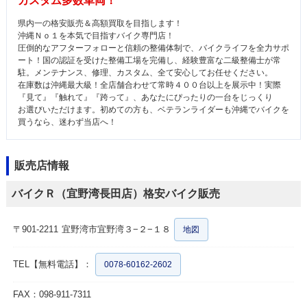
カスタム多数車両！
県内一の格安販売＆高額買取を目指します！
沖縄Ｎｏ１を本気で目指すバイク専門店！
圧倒的なアフターフォローと信頼の整備体制で、バイクライフを全力サポ
ート！国の認証を受けた整備工場を完備し、経験豊富な二級整備士が常
駐。メンテナンス、修理、カスタム、全て安心してお任せください。
在庫数は沖縄最大級！全店舗合わせて常時４００台以上を展示中！実際
『見て』『触れて』『跨って』、あなたにぴったりの一台をじっくり
お選びいただけます。初めての方も、ベテランライダーも沖縄でバイクを
買うなら、迷わず当店へ！
販売店情報
バイクＲ（宜野湾長田店）格安バイク販売
〒901-2211
宜野湾市宜野湾３−２−１８
地図
TEL【無料電話】：
0078-60162-2602
FAX：098-911-7311