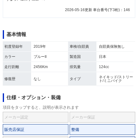
2026-05-16更新 車台番号(下3桁)：146
基本情報
初度登録年
2019年
車検/自賠責
自賠責保険無し
カラー
ブルーII
製造国
日本
走行距離
2456Km
排気量
124cc
ネイキッド/ストリー
修復歴
なし
タイプ
ト/ミニバイク
仕様・オプション・装備
項目をタップすると、説明が表示されます
メーカー認定
メーカー保証
販売店保証
整備