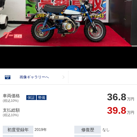
画像ギャラリーへ
36.8
車両価格
保証
整備
万円
(税込10%)
39.8
支払総額
万円
(税込10%)
初度登録年
修復歴
2019年
なし