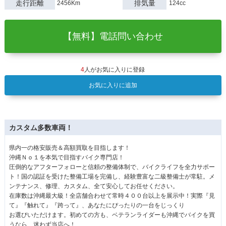
走行距離
排気量
2456Km
124cc
【無料】電話問い合わせ
4
人がお気に入りに登録
お気に入りに追加
カスタム多数車両！
県内一の格安販売＆高額買取を目指します！
沖縄Ｎｏ１を本気で目指すバイク専門店！
圧倒的なアフターフォローと信頼の整備体制で、バイクライフを全力サポー
ト！国の認証を受けた整備工場を完備し、経験豊富な二級整備士が常駐。メ
ンテナンス、修理、カスタム、全て安心してお任せください。
在庫数は沖縄最大級！全店舗合わせて常時４００台以上を展示中！実際『見
て』『触れて』『跨って』、あなたにぴったりの一台をじっくり
お選びいただけます。初めての方も、ベテランライダーも沖縄でバイクを買
うなら、迷わず当店へ！