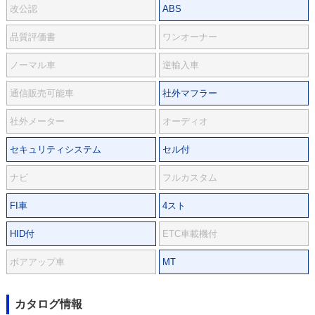
改公認
ABS
品質評価書
ワンオーナー
ノーマル車
逆輸入車
通信販売可能車
社外マフラー
社外メーター
オーディオ
セキュリティシステム
セル付
ナビ
フルカスタム
FI車
4スト
HID付
ETC車載機付
ボアアップ車
MT
カタログ情報