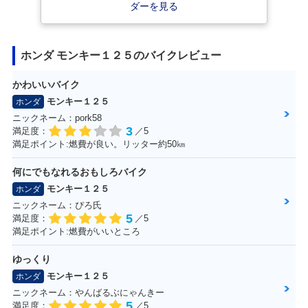
2019年 MONKEY1
2019年 MONKEY1
2018年 MONKEY1
ダーを見る
25 ABS・カラーチ
25・カラーチェン
25 ABS・新登場
ェンジ
ジ
ホンダ モンキー１２５のバイクレビュー
かわいいバイク
モンキー１２５
ホンダ
ニックネーム：pork58
2018年 MONKEY1
MONKEY125・そ
3
満足度：
／5
25・新登場
の他
満足ポイント:燃費が良い。リッター約50㎞
何にでもなれるおもしろバイク
モンキー１２５
ホンダ
ニックネーム：ぴろ氏
5
満足度：
／5
満足ポイント:燃費がいいところ
ゆっくり
モンキー１２５
ホンダ
ニックネーム：やんばるぶにゃんきー
5
満足度：
／5