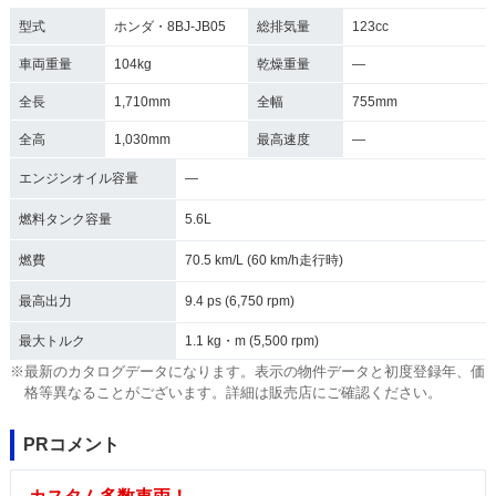
型式
ホンダ・8BJ-JB05
総排気量
123cc
車両重量
104kg
乾燥重量
―
全長
1,710mm
全幅
755mm
全高
1,030mm
最高速度
―
エンジンオイル容量
―
燃料タンク容量
5.6L
燃費
70.5 km/L (60 km/h走行時)
最高出力
9.4 ps (6,750 rpm)
最大トルク
1.1 kg・m (5,500 rpm)
※最新のカタログデータになります。表示の物件データと初度登録年、価
格等異なることがございます。詳細は販売店にご確認ください。
PRコメント