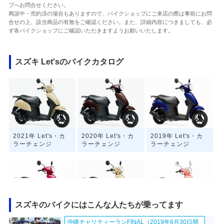
プへお問合せください。
商談中・売約済の場合もありますので、バイクショップにご来店の際は事前にお問
合せの上、該当商品の有無をご確認ください。また、詳細内容につきましても、必
ず各バイクショップにご確認いただきますようお願いいたします。
スズキ Let'sのバイクカタログ
2021年 Let's・カ
2020年 Let's・カ
2019年 Let's・カ
ラーチェンジ
ラーチェンジ
ラーチェンジ
スズキのバイクにはこんな人たちが乗ってます
2018年 Let's・マ
2015年 Let's・新
2015年 Let's G・
沖縄チャリティーランFINAL（2019年6月30日開