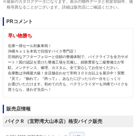
※最新のカタログデータになります。表示の物件データと初度登録年、価
格等異なることがございます。詳細は販売店にご確認ください。
PRコメント
早い物勝ち
在庫一掃セール対象車両！
沖縄Ｎｏ１を本気で目指すバイク専門店！
圧倒的なアフターフォローと信頼の整備体制で、バイクライフを全力サポ
ート！国の認証を受けた整備工場を完備し、経験豊富な二級整備士が常
駐。メンテナンス、修理、カスタム、全て安心してお任せください。
在庫数は沖縄最大級！全店舗合わせて常時３００台以上を展示中！実際
『見て』『触れて』『跨って』、あなたにぴったりの一台をじっくり
お選びいただけます。初めての方も、ベテランライダーも沖縄でバイクを
買うなら、迷わず当店へ！
販売店情報
バイクＲ（宜野湾大山本店）格安バイク販売