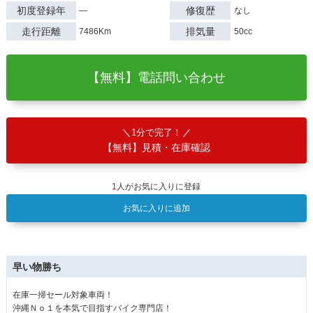
初度登録年
修復歴
―
なし
走行距離
排気量
7486Km
50cc
【無料】電話問い合わせ
1分で完了！
【無料】見積・在庫確認
1
人がお気に入りに登録
お気に入りに追加
早い物勝ち
在庫一掃セール対象車両！
沖縄Ｎｏ１を本気で目指すバイク専門店！