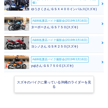
イナーチェンジ
登場
新登場
催）
ゆうさくさん:ＧＳＸ４００インパルス(スズキ)
A&W名護店バイク撮影会(2019年3月16日)
ターボーさん:ＧＳ７５０(スズキ)
1996年 Let's・新
A&W名護店バイク撮影会(2019年3月16日)
登場
ヨシノさん:ＧＳＲ２５０(スズキ)
A&W名護店バイク撮影会(2019年3月16日)
yujiさん:ＧＳ７５０Ｅ(スズキ)
スズキのバイクに乗っている沖縄のライダーを見
る