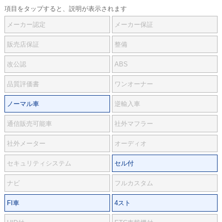
項目をタップすると、説明が表示されます
メーカー認定
メーカー保証
販売店保証
整備
改公認
ABS
品質評価書
ワンオーナー
ノーマル車
逆輸入車
通信販売可能車
社外マフラー
社外メーター
オーディオ
セキュリティシステム
セル付
ナビ
フルカスタム
FI車
4スト