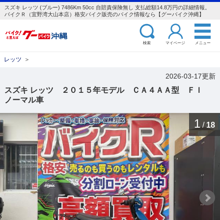
スズキ レッツ (ブルー) 7486Km 50cc 自賠責保険無し 支払総額14.8万円の詳細情報。
バイクＲ（宜野湾大山本店）格安バイク販売のバイク情報なら【グーバイク沖縄】
検索
マイページ
メニュー
レッツ
＞
2026-03-17更新
スズキ レッツ ２０１５年モデル ＣＡ４ＡＡ型 ＦＩ
ノーマル車
1
/
18