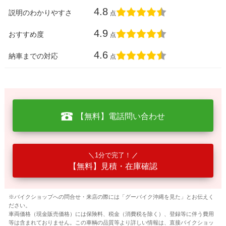
4.8
説明のわかりやすさ
点
4.9
おすすめ度
点
4.6
納車までの対応
点
【無料】電話問い合わせ
1分で完了！
【無料】見積・在庫確認
※バイクショップへの問合せ・来店の際には「グーバイク沖縄を見た」とお伝えく
ださい。
車両価格（現金販売価格）には保険料、税金（消費税を除く）、登録等に伴う費用
等は含まれておりません。この車輌の品質等より詳しい情報は、直接バイクショッ