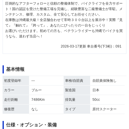
圧倒的なアフターフォローと信頼の整備体制で、バイクライフを全力サポー
ト！国の認証を受けた整備工場を完備し、経験豊富な二級整備士が常駐。メ
ンテナンス、修理、カスタム、全て安心してお任せください。
在庫数は沖縄最大級！全店舗合わせて常時３００台以上を展示中！実際『見
て』『触れて』『跨って』、あなたにぴったりの一台をじっくり
お選びいただけます。初めての方も、ベテランライダーも沖縄でバイクを買
うなら、迷わず当店へ！
2026-03-17更新 車台番号(下3桁)：091
基本情報
初度登録年
―
車検/自賠責
自賠責保険無し
カラー
ブルー
製造国
日本
走行距離
7486Km
排気量
50cc
修復歴
なし
タイプ
原付スクーター
仕様・オプション・装備