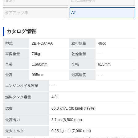
HID付
ETC車載機付
ボアアップ車
AT
カタログ情報
型式
2BH-CA4AA
総排気量
49cc
車両重量
70kg
乾燥重量
―
全長
1,660mm
全幅
615mm
全高
995mm
最高速度
―
エンジンオイル容量
―
燃料タンク容量
4.8L
燃費
66.0 km/L (30 km/h走行時)
最高出力
3.7 ps (8,500 rpm)
最大トルク
0.35 kg・m (7,000 rpm)