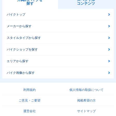
探す
コンテンツ
バイクトップ
メーカーから探す
スタイルタイプから探す
2004年 リモコンJ
2004年 JOG・カラ
2003年 リモコンJ
OG・追加
ーチェンジ
OG・マイナーチェ
ンジ
バイクショップを探す
エリアから探す
バイク画像から探す
2000年 JOG
2001年 JOG・追加
2001年 リモコンJ
OG・フルモデルチ
利用規約
個人情報の取扱について
ェンジ
ご意見・ご要望
掲載希望の方
運営会社
サイトマップ