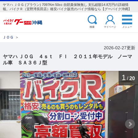
ヤマハ ＪＯＧ (ブラウン) 7097Km 50cc 自賠責保険無し 支払総額14.8万円の詳細情
報。バイクＲ（宜野湾長田店）格安バイク販売のバイク情報なら【グーバイク沖縄】
検索
マイページ
メニュー
ＪＯＧ
＞
2026-02-27更新
ヤマハ ＪＯＧ ４ｓｔ ＦＩ ２０１１年モデル ノーマ
ル車 ＳＡ３６Ｊ型
1
/
20