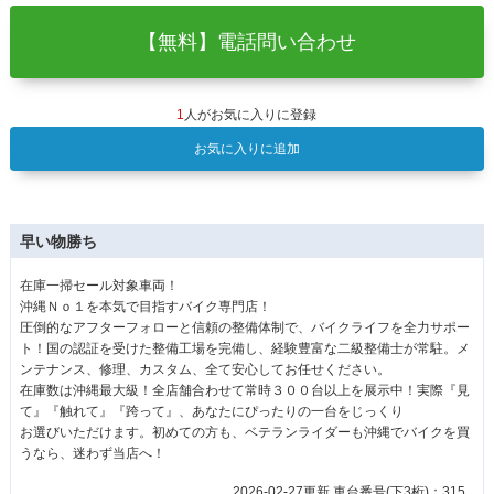
【無料】電話問い合わせ
1
人がお気に入りに登録
お気に入りに追加
早い物勝ち
在庫一掃セール対象車両！
沖縄Ｎｏ１を本気で目指すバイク専門店！
圧倒的なアフターフォローと信頼の整備体制で、バイクライフを全力サポー
ト！国の認証を受けた整備工場を完備し、経験豊富な二級整備士が常駐。メ
ンテナンス、修理、カスタム、全て安心してお任せください。
在庫数は沖縄最大級！全店舗合わせて常時３００台以上を展示中！実際『見
て』『触れて』『跨って』、あなたにぴったりの一台をじっくり
お選びいただけます。初めての方も、ベテランライダーも沖縄でバイクを買
うなら、迷わず当店へ！
2026-02-27更新 車台番号(下3桁)：315