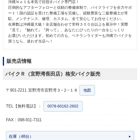
沖縄Ｎｏ１を本気で目指すバイク専門店！
圧倒的なアフターフォローと信頼の整備体制で、バイクライフを全力サポ
ート！国の認証を受けた整備工場を完備し、経験豊富な二級整備士が常
駐。メンテナンス、修理、カスタム、全て安心してお任せください。
在庫数は沖縄最大級！全店舗合わせて常時３００台以上を展示中！実際
『見て』『触れて』『跨って』、あなたにぴったりの一台をじっくり
お選びいただけます。初めての方も、ベテランライダーも沖縄でバイクを
買うなら、迷わず当店へ！
販売店情報
バイクＲ（宜野湾長田店）格安バイク販売
〒901-2211
宜野湾市宜野湾３−２−１８
地図
TEL【無料電話】：
0078-60162-2602
FAX：098-911-7311
在庫（48台）