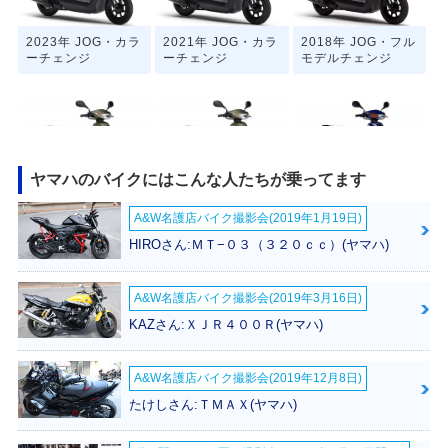
2023年 JOG・カラ
2021年 JOG・カラ
2018年 JOG・フル
ーチェンジ
ーチェンジ
モデルチェンジ
ヤマハのバイクにはこんな人たちが乗ってます
2017年 JOG・マイ
2017年 JOG・追加
2016年 JOG SPEC
A&W名護店バイク撮影会(2019年1月19日)
ナーチェンジ
IAL・特別・限定仕
様
HIROさん:ＭＴ−０３（３２０ｃｃ）(ヤマハ)
A&W名護店バイク撮影会(2019年3月16日)
KAZさん:ＸＪＲ４００Ｒ(ヤマハ)
A&W名護店バイク撮影会(2019年12月8日)
2015年 JOG・マイ
2015年 JOG・カラ
2013年 JOG・カラ
ナーチェンジ
ーチェンジ
ーチェンジ
たけしさん:ＴＭＡＸ(ヤマハ)