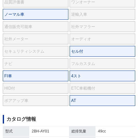
品質評価書
ワンオーナー
ノーマル車
逆輸入車
通信販売可能車
社外マフラー
社外メーター
オーディオ
セキュリティシステム
セル付
ナビ
フルカスタム
FI車
4スト
HID付
ETC車載機付
ボアアップ車
AT
カタログ情報
型式
2BH-AY01
総排気量
49cc