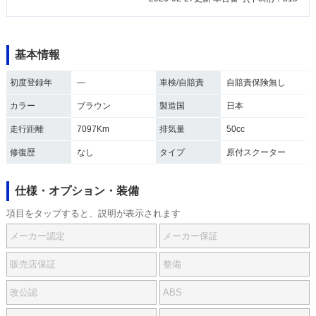
基本情報
初度登録年
―
車検/自賠責
自賠責保険無し
カラー
ブラウン
製造国
日本
走行距離
7097Km
排気量
50cc
修復歴
なし
タイプ
原付スクーター
仕様・オプション・装備
項目をタップすると、説明が表示されます
メーカー認定
メーカー保証
販売店保証
整備
改公認
ABS