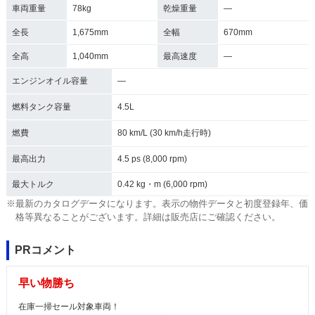
車両重量
78kg
乾燥重量
―
全長
1,675mm
全幅
670mm
全高
1,040mm
最高速度
―
エンジンオイル容量
―
燃料タンク容量
4.5L
燃費
80 km/L (30 km/h走行時)
最高出力
4.5 ps (8,000 rpm)
最大トルク
0.42 kg・m (6,000 rpm)
※最新のカタログデータになります。表示の物件データと初度登録年、価
格等異なることがございます。詳細は販売店にご確認ください。
PRコメント
早い物勝ち
在庫一掃セール対象車両！