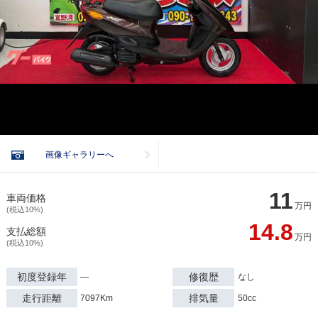
画像ギャラリーへ
11
車両価格
万円
(税込10%)
14.8
支払総額
万円
(税込10%)
初度登録年
修復歴
―
なし
走行距離
排気量
7097Km
50cc