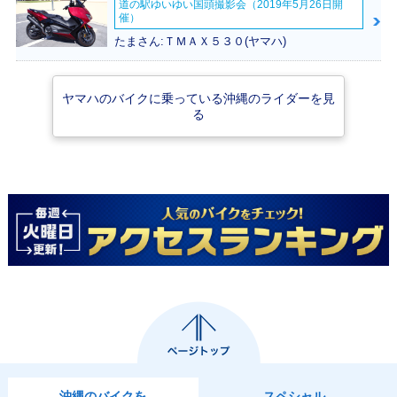
道の駅ゆいゆい国頭撮影会（2019年5月26日開
催）
たまさん:ＴＭＡＸ５３０(ヤマハ)
2012年 ローシート
2011年 JOG
2011年 JOG・カラ
ヤマハのバイクに乗っている沖縄のライダーを見
JOG
ーチェンジ
る
2009年 JOG
2008年 JOG
2009年 JOG・カラ
ーチェンジ
2006年 リモコンJ
2007年 JOG・フル
2006年 JOG・カラ
沖縄のバイクを
スペシャル
OG
モデルチェンジ
ーチェンジ