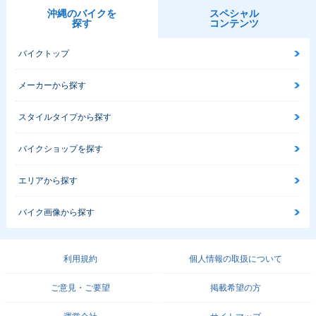
OG
モデルチェンジ
ーチェンジ
沖縄のバイクを
スペシャル
探す
コンテンツ
バイクトップ
メーカーから探す
2004年 リモコンJ
2004年 JOG・カラ
2003年 リモコンJ
スタイルタイプから探す
OG・追加
ーチェンジ
OG・マイナーチェ
ンジ
バイクショップを探す
エリアから探す
バイク画像から探す
2000年 JOG
2001年 JOG・追加
2001年 リモコンJ
OG・フルモデルチ
利用規約
個人情報の取扱について
ェンジ
ご意見・ご要望
掲載希望の方