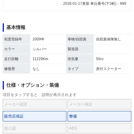
2026-01-17更新 車台番号(下3桁)：999
基本情報
初度登録年
2009年
車検/自賠責
自賠責保険無し
カラー
シルバー
製造国
走行距離
11229Km
排気量
50cc
修復歴
なし
タイプ
原付スクーター
仕様・オプション・装備
項目をタップすると、説明が表示されます
メーカー認定
メーカー保証
販売店保証
整備
改公認
ABS