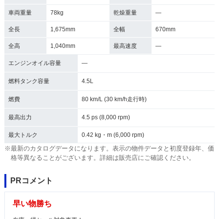
車両重量
78kg
乾燥重量
―
全長
1,675mm
全幅
670mm
全高
1,040mm
最高速度
―
エンジンオイル容量
―
燃料タンク容量
4.5L
燃費
80 km/L (30 km/h走行時)
最高出力
4.5 ps (8,000 rpm)
最大トルク
0.42 kg・m (6,000 rpm)
※最新のカタログデータになります。表示の物件データと初度登録年、価
格等異なることがございます。詳細は販売店にご確認ください。
PRコメント
早い物勝ち