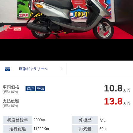
画像ギャラリーへ
10.8
車両価格
保証
整備
万円
(税込10%)
13.8
支払総額
万円
(税込10%)
初度登録年
修復歴
2009年
なし
走行距離
排気量
11229Km
50cc