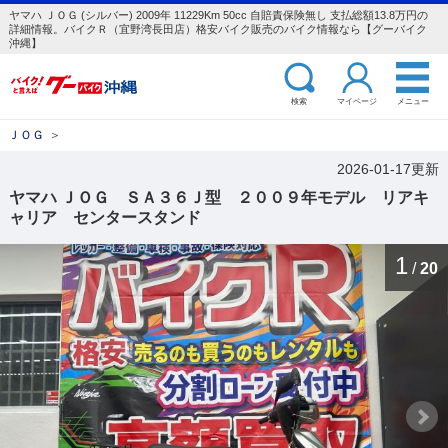
ヤマハ ＪＯＧ (シルバー) 2009年 11229Km 50cc 自賠責保険無し 支払総額13.8万円の
詳細情報。バイクＲ（宜野湾長田店）格安バイク販売のバイク情報なら【グーバイク
沖縄】
検索
マイページ
メニュー
ＪＯＧ
＞
2026-01-17更新
ヤマハ ＪＯＧ ＳＡ３６Ｊ型 ２００９年モデル リアキ
ャリア センタースタンド
1
/
20