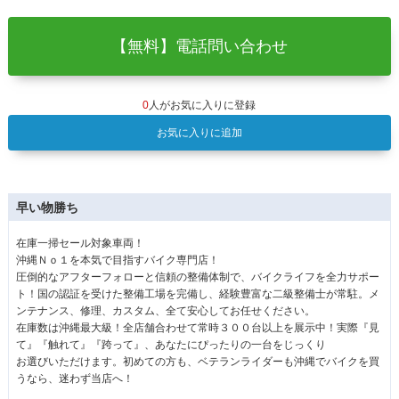
【無料】電話問い合わせ
0
人がお気に入りに登録
お気に入りに追加
早い物勝ち
在庫一掃セール対象車両！
沖縄Ｎｏ１を本気で目指すバイク専門店！
圧倒的なアフターフォローと信頼の整備体制で、バイクライフを全力サポー
ト！国の認証を受けた整備工場を完備し、経験豊富な二級整備士が常駐。メ
ンテナンス、修理、カスタム、全て安心してお任せください。
在庫数は沖縄最大級！全店舗合わせて常時３００台以上を展示中！実際『見
て』『触れて』『跨って』、あなたにぴったりの一台をじっくり
お選びいただけます。初めての方も、ベテランライダーも沖縄でバイクを買
うなら、迷わず当店へ！