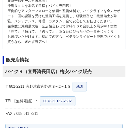
在庫一掃セール対象車両！
沖縄Ｎｏ１を本気で目指すバイク専門店！
圧倒的なアフターフォローと信頼の整備体制で、バイクライフを全力サポ
ート！国の認証を受けた整備工場を完備し、経験豊富な二級整備士が常
駐。メンテナンス、修理、カスタム、全て安心してお任せください。
在庫数は沖縄最大級！全店舗合わせて常時３００台以上を展示中！実際
『見て』『触れて』『跨って』、あなたにぴったりの一台をじっくり
お選びいただけます。初めての方も、ベテランライダーも沖縄でバイクを
買うなら、迷わず当店へ！
販売店情報
バイクＲ（宜野湾長田店）格安バイク販売
〒901-2211
宜野湾市宜野湾３−２−１８
地図
TEL【無料電話】：
0078-60162-2602
FAX：098-911-7311