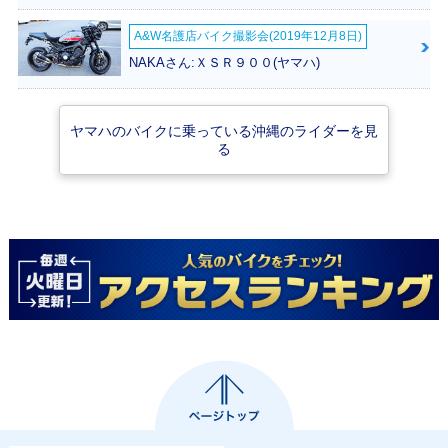
A&W名護店バイク撮影会(2019年12月8日)
NAKAさん:ＸＳＲ９００(ヤマハ)
2012年 ローシート
2011年 JOG
2011年 JOG・カラ
ヤマハのバイクに乗っている沖縄のライダーを見
JOG
ーチェンジ
る
2009年 JOG
2008年 JOG
2009年 JOG・カラ
ーチェンジ
2006年 リモコンJ
2007年 JOG・フル
2006年 JOG・カラ