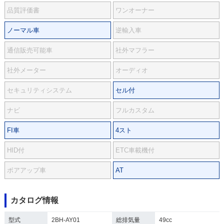
品質評価書
ワンオーナー
ノーマル車
逆輸入車
通信販売可能車
社外マフラー
社外メーター
オーディオ
セキュリティシステム
セル付
ナビ
フルカスタム
FI車
4スト
HID付
ETC車載機付
ボアアップ車
AT
カタログ情報
型式
2BH-AY01
総排気量
49cc