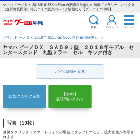
ヤマハ ビーノＤＸ 2018年 6155Km 50cc 自賠責保険無しの画像ギャラリー。バイクＲ
（宜野湾長田店）格安バイク販売のバイク情報なら【グーバイク沖縄】
検索
マイページ
メニュー
ヤマハ ビーノＤＸ 2018年 6155Km 50cc 自賠責保険無し
＞
ヤマハ ビーノＤＸ ＳＡ５９Ｊ型 ２０１８年モデル セ
ンタースタンド 丸型ミラー セル キック付き
バイク詳細へ戻る
【無料】
お気に入りに追加
電話問い合わせ
写真（19枚）
画像をクリック（スマートフォンの場合はタップ）すると、拡大画像が表示さ
れます