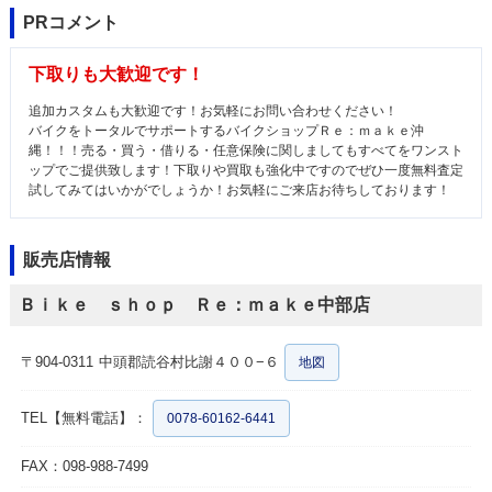
PRコメント
下取りも大歓迎です！
追加カスタムも大歓迎です！お気軽にお問い合わせください！
バイクをトータルでサポートするバイクショップＲｅ：ｍａｋｅ沖
縄！！！売る・買う・借りる・任意保険に関しましてもすべてをワンスト
ップでご提供致します！下取りや買取も強化中ですのでぜひ一度無料査定
試してみてはいかがでしょうか！お気軽にご来店お待ちしております！
販売店情報
Ｂｉｋｅ ｓｈｏｐ Ｒｅ：ｍａｋｅ中部店
〒904-0311
中頭郡読谷村比謝４００−６
地図
TEL【無料電話】：
0078-60162-6441
FAX：098-988-7499