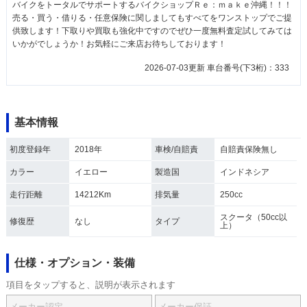
バイクをトータルでサポートするバイクショップＲｅ：ｍａｋｅ沖縄！！！
売る・買う・借りる・任意保険に関しましてもすべてをワンストップでご提
供致します！下取りや買取も強化中ですのでぜひ一度無料査定試してみては
いかがでしょうか！お気軽にご来店お待ちしております！
2026-07-03更新 車台番号(下3桁)：333
基本情報
初度登録年
2018年
車検/自賠責
自賠責保険無し
カラー
イエロー
製造国
インドネシア
走行距離
14212Km
排気量
250cc
スクータ（50cc以
修復歴
なし
タイプ
上）
仕様・オプション・装備
項目をタップすると、説明が表示されます
メーカー認定
メーカー保証