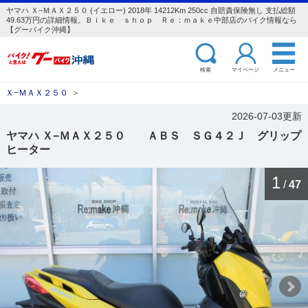
ヤマハ Ｘ−ＭＡＸ２５０ (イエロー) 2018年 14212Km 250cc 自賠責保険無し 支払総額
49.63万円の詳細情報。Ｂｉｋｅ ｓｈｏｐ Ｒｅ：ｍａｋｅ中部店のバイク情報なら
【グーバイク沖縄】
検索
マイページ
メニュー
Ｘ−ＭＡＸ２５０
＞
2026-07-03更新
ヤマハ Ｘ−ＭＡＸ２５０ ＡＢＳ ＳＧ４２Ｊ グリップ
ヒーター
1
/
47