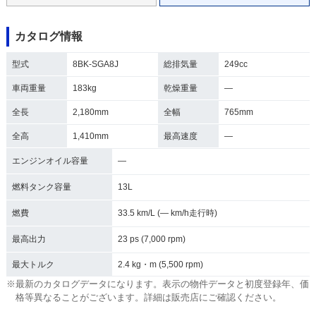
カタログ情報
型式
8BK-SGA8J
総排気量
249cc
車両重量
183kg
乾燥重量
―
全長
2,180mm
全幅
765mm
全高
1,410mm
最高速度
―
エンジンオイル容量
―
燃料タンク容量
13L
燃費
33.5 km/L (― km/h走行時)
最高出力
23 ps (7,000 rpm)
最大トルク
2.4 kg・m (5,500 rpm)
※最新のカタログデータになります。表示の物件データと初度登録年、価
格等異なることがございます。詳細は販売店にご確認ください。