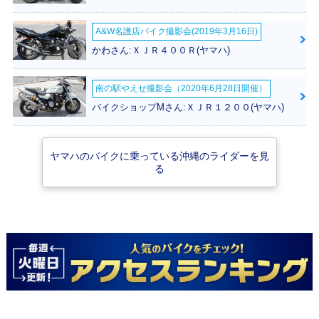
A&W名護店バイク撮影会(2019年3月16日)
2020年 XMAX 250
2019年 XMAX 250
2018年 XMAX 250
かわさん:ＸＪＲ４００Ｒ(ヤマハ)
ABS・カラーチェ
ABS・カラーチェ
ABS・新登場
ンジ
ンジ
南の駅やえせ撮影会（2020年6月28日開催）
バイクショップMさん:ＸＪＲ１２００(ヤマハ)
ヤマハのバイクに乗っている沖縄のライダーを見
る
XMAX 250