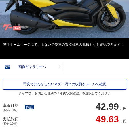
弊社ホームページにて、あなたの愛車の買取価格の見積もりを確認できます！
画像ギャラリーへ
写真ではわからないキズ・汚れの状態をメールで確認
タップ後、お問合せ種別の「車両状態確認」を選択してください
42.99
車両価格
保証
万円
(税込10%)
49.63
支払総額
万円
(税込10%)