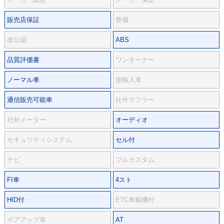
販売店保証
整備
改公認
ABS
品質評価書
ワンオーナー
ノーマル車
逆輸入車
通信販売可能車
社外マフラー
社外メーター
オーディオ
セキュリティシステム
セル付
ナビ
フルカスタム
FI車
4スト
HID付
ETC車載機付
ボアアップ車
AT