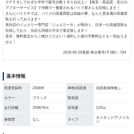
ＯＰＥＮしてわずか半年で販売台数１８０台以上！【格安・高品質・安心の
アフターサービス】で沖縄で一番愛されるバイク屋さんを目指します！
さらにバイクＲでは、バイクの高価買取は勿論の事、なんと貴金属の高価買
取も行っております！
系列店のジュエリー専門店『ジュエリーＲ』が県内１、日本一の高価買取を
目指しており、当店も同様の方法で査定致します！
是非、無料査定からご検討ください！成約した後の手数料なども一切ありま
せん！
2026-05-29更新 車台番号(下3桁)：784
基本情報
初度登録年
2008年
車検/自賠責
自賠責保険無し
カラー
ブラック
製造国
走行距離
25967Km
排気量
125cc
ネイキッド/アメリカ
修復歴
なし
タイプ
ン