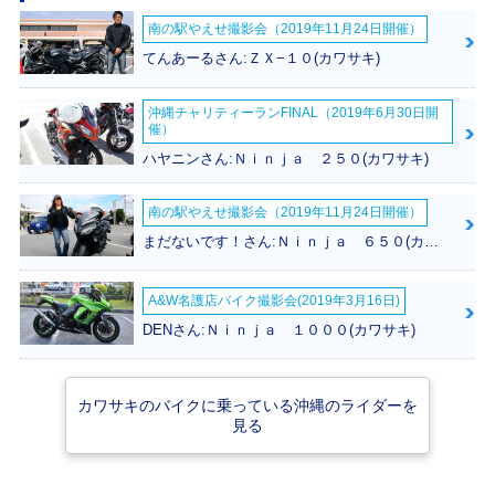
南の駅やえせ撮影会（2019年11月24日開催）
2005年 ELIMINAT
2003年 ELIMINAT
2002年 ELIMINAT
OR・カラーチェン
OR・マイナーチェ
OR・カラーチェン
てんあーるさん:ＺＸ−１０(カワサキ)
ジ
ンジ
ジ
沖縄チャリティーランFINAL（2019年6月30日開
催）
ハヤニンさん:Ｎｉｎｊａ ２５０(カワサキ)
南の駅やえせ撮影会（2019年11月24日開催）
1999年 ELIMINAT
2001年 ELIMINAT
2000年 ELIMINAT
まだないです！さん:Ｎｉｎｊａ ６５０(カワサキ)
OR
OR・マイナーチェ
OR・カラーチェン
ンジ
ジ
A&W名護店バイク撮影会(2019年3月16日)
DENさん:Ｎｉｎｊａ １０００(カワサキ)
カワサキのバイクに乗っている沖縄のライダーを
見る
1997年 ELIMINAT
OR・新登場