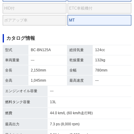
HID付
ETC車載機付
ボアアップ車
MT
カタログ情報
型式
BC-BN125A
総排気量
124cc
車両重量
―
乾燥重量
132kg
全長
2,150mm
全幅
780mm
全高
1,045mm
最高速度
―
エンジンオイル容量
―
燃料タンク容量
13L
燃費
44.0 km/L (60 km/h走行時)
最高出力
7.3 ps (8,000 rpm)