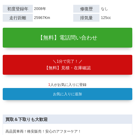
初度登録年
修復歴
2008年
なし
走行距離
排気量
25967Km
125cc
【無料】電話問い合わせ
1分で完了！
【無料】見積・在庫確認
1
人がお気に入りに登録
お気に入りに追加
買取＆下取りも大歓迎
高品質車両！格安販売！安心のアフターケア！