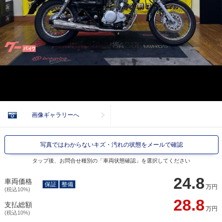
画像ギャラリーへ
写真ではわからないキズ・汚れの状態をメールで確認
タップ後、お問合せ種別の「車両状態確認」を選択してください
24.8
車両価格
保証
整備
万円
(税込10%)
28.8
支払総額
万円
(税込10%)