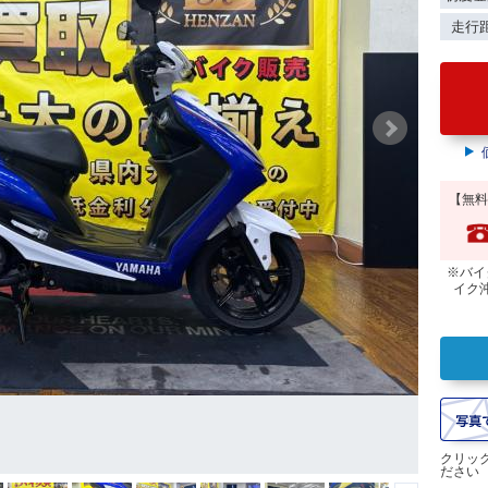
走行
【無料
※バイ
イク
クリッ
ださい