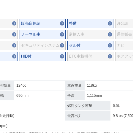
販売店保証
整備
改公認
ノーマル車
逆輸入車
通信販売
セキュリティシステム
セル付
ナビ
HID付
ETC車載機付
ボアアッ
総排気量
124cc
車両重量
118kg
全幅
690mm
全高
1,115mm
燃料タンク容量
6.5L
km/h走行時)
最高出力
9.8 ps (7,50
 rpm)