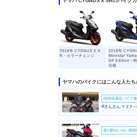
ヤマハ CYGNUS X SRのバイク
2018年 CYGNUS X S
2018年 CYGNU
R・カラーチェンジ
Movistar Yam
GP Edition
仕様
ヤマハのバイクにはこんな人たち
A&W名護店バイク撮影
Rさんさん:ＹＺＦ−
2014年 CYGNUS X S
2013年 CYGNU
R・特別・限定仕様
R・フルモデル
道の駅ゆいゆい国頭撮