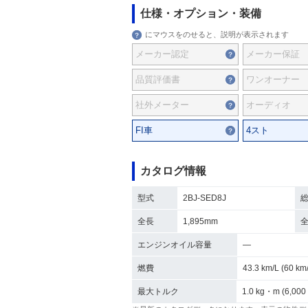
仕様・オプション・装備
にマウスをのせると、説明が表示されます
メーカー認定
メーカー保証
品質評価書
ワンオーナー
社外メーター
オーディオ
FI車
4スト
カタログ情報
型式
2BJ-SED8J
全長
1,895mm
エンジンオイル容量
―
燃費
43.3 km/L (60 
最大トルク
1.0 kg・m (6,000