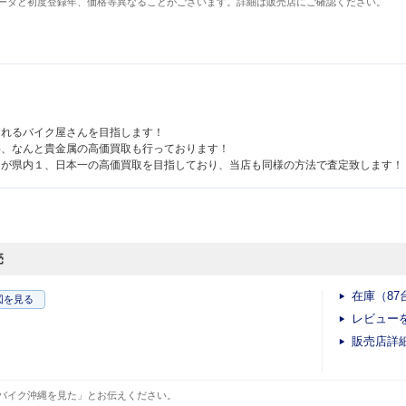
ータと初度登録年、価格等異なることがございます。詳細は販売店にご確認ください。
されるバイク屋さんを目指します！
事、なんと貴金属の高価買取も行っております！
』が県内１、日本一の高価買取を目指しており、当店も同様の方法で査定致します！
売
在庫（87
図
を見る
レビュー
販売店詳
バイク沖縄を見た」とお伝えください。