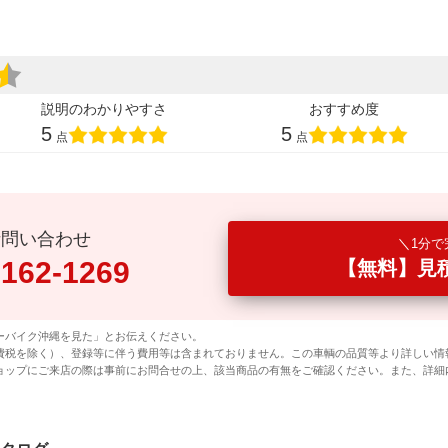
説明のわかりやすさ
おすすめ度
5
5
点
点
話問い合わせ
1分で
0162-1269
【無料】見
ーバイク沖縄を見た」とお伝えください。
費税を除く）、登録等に伴う費用等は含まれておりません。この車輌の品質等より詳しい情
ョップにご来店の際は事前にお問合せの上、該当商品の有無をご確認ください。また、詳細