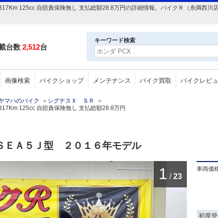
6年 7317Km 125cc 自賠責保険無し 支払総額28.8万円の詳細情報。バイクＲ（
キーワード検索
載台数
2,512
台
画像検索
バイクショップ
メンテナンス
バイク買取
バイクレビ
ヤマハのバイク
＞
シグナスＸ ＳＲ
＞
317Km 125cc 自賠責保険無し 支払総額28.8万円
ＳＥＡ５Ｊ型 ２０１６年モデル
1
車両価
/
23
初度登