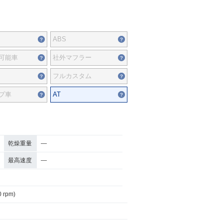
ABS
可能車
社外マフラー
フルカスタム
プ車
AT
乾燥重量
―
最高速度
―
0 rpm)