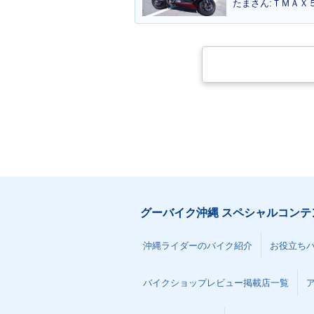
たまさん:ＴＭＡＸ５
2006年 CYGNUS X S
2005年 CYGNU
R・カラーチェンジ
50th Annivers
al Edition
仕様
グーバイク沖縄 スペシャルコンテ
沖縄ライダーのバイク紹介
お役立ち
バイクショップレビュー掲載店一覧