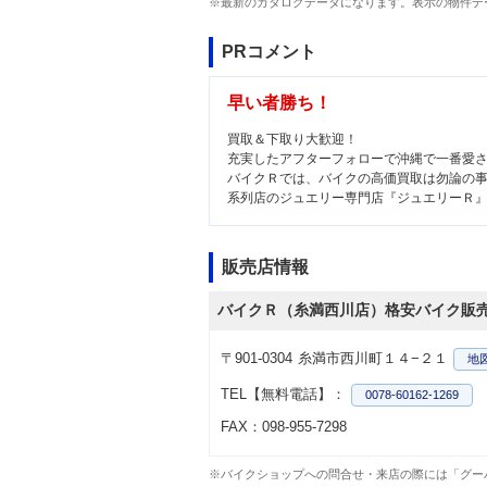
※最新のカタログデータになります。表示の物件デ
PRコメント
早い者勝ち！
買取＆下取り大歓迎！
充実したアフターフォローで沖縄で一番愛
バイクＲでは、バイクの高価買取は勿論の
系列店のジュエリー専門店『ジュエリーＲ
販売店情報
バイクＲ（糸満西川店）格安バイク販
〒901-0304
糸満市西川町１４−２１
地
TEL【無料電話】：
0078-60162-1269
FAX：098-955-7298
※バイクショップへの問合せ・来店の際には「グー