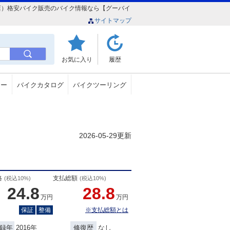
糸満西川店）格安バイク販売のバイク情報なら【グーバイ
サイトマップ
お気に入り
履歴
ュー
バイクカタログ
バイクツーリング
2026-05-29更新
格
支払総額
(税込10%)
(税込10%)
24.8
28.8
万円
万円
保証
整備
※支払総額とは
2016年
なし
録年
修復歴