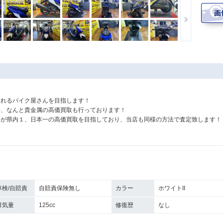
されるバイク屋さんを目指します！
事、なんと貴金属の高価買取も行っております！
』が県内１、日本一の高価買取を目指しており、当店も同様の方法で査定致します！
車検/自賠責
自賠責保険無し
カラー
ホワイトII
排気量
125cc
修復歴
なし