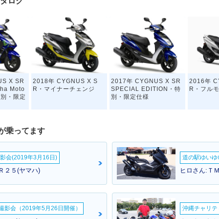
カタログ
S X SR
2018年 CYGNUS X S
2017年 CYGNUS X SR
2016年 C
aha Moto
R・マイナーチェンジ
SPECIAL EDITION・特
R・フル
・特別・限定
別・限定仕様
が乗ってます
会(2019年3月16日)
道の駅ゆいゆ
Ｒ２５(ヤマハ)
ヒロさん:Ｔ
S X S
2012年 CYGNUS X SR
2011年 CYGNUS X S
2010年 C
チェンジ
WGP50th Anniversary
R・マイナーチェンジ
R・マイ
Edition・特別・限定仕様
影会（2019年5月26日開催）
沖縄チャリティ