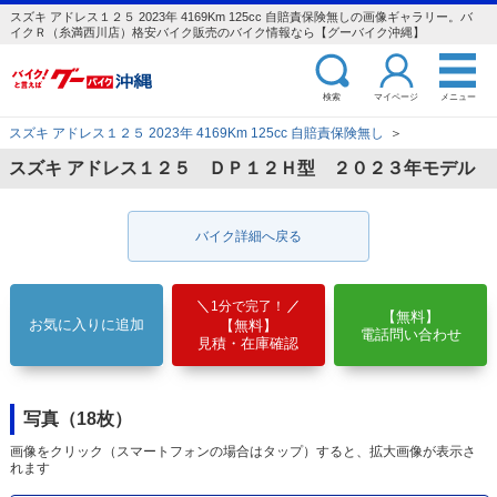
スズキ アドレス１２５ 2023年 4169Km 125cc 自賠責保険無しの画像ギャラリー。バ
イクＲ（糸満西川店）格安バイク販売のバイク情報なら【グーバイク沖縄】
検索
マイページ
メニュー
スズキ アドレス１２５ 2023年 4169Km 125cc 自賠責保険無し
＞
スズキ アドレス１２５ ＤＰ１２Ｈ型 ２０２３年モデル
バイク詳細へ戻る
1分で完了！
【無料】
お気に入りに追加
【無料】
電話問い合わせ
見積・在庫確認
写真（18枚）
画像をクリック（スマートフォンの場合はタップ）すると、拡大画像が表示さ
れます