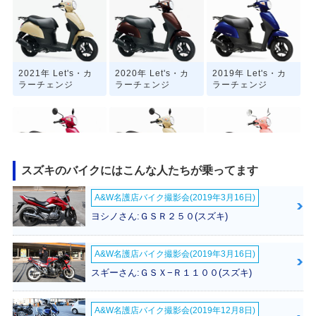
2021年 Let's・カ
2020年 Let's・カ
2019年 Let's・カ
ラーチェンジ
ラーチェンジ
ラーチェンジ
スズキのバイクにはこんな人たちが乗ってます
2018年 Let's・マ
2015年 Let's・新
2015年 Let's G・
A&W名護店バイク撮影会(2019年3月16日)
イナーチェンジ
登場
新登場
ヨシノさん:ＧＳＲ２５０(スズキ)
A&W名護店バイク撮影会(2019年3月16日)
スギーさん:ＧＳＸ−Ｒ１１００(スズキ)
1996年 Let's・新
A&W名護店バイク撮影会(2019年12月8日)