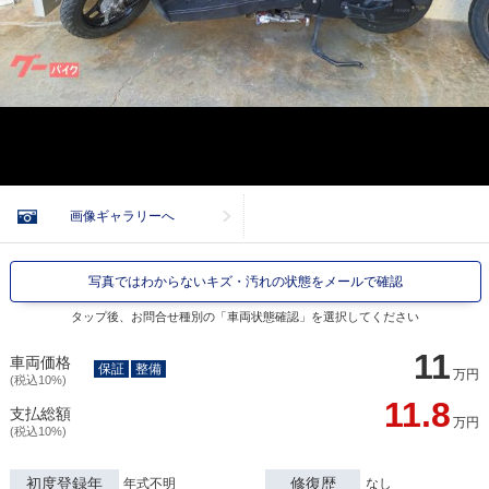
画像ギャラリーへ
写真ではわからないキズ・汚れの状態をメールで確認
タップ後、お問合せ種別の「車両状態確認」を選択してください
11
車両価格
保証
整備
万円
(税込10%)
11.8
支払総額
万円
(税込10%)
初度登録年
修復歴
年式不明
なし