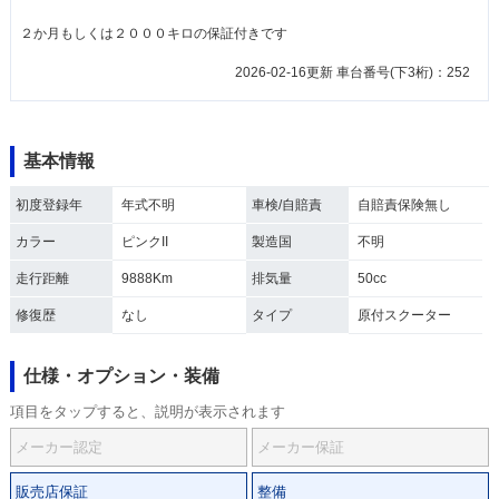
２か月もしくは２０００キロの保証付きです
2026-02-16更新 車台番号(下3桁)：252
基本情報
初度登録年
年式不明
車検/自賠責
自賠責保険無し
カラー
ピンクII
製造国
不明
走行距離
9888Km
排気量
50cc
修復歴
なし
タイプ
原付スクーター
仕様・オプション・装備
項目をタップすると、説明が表示されます
メーカー認定
メーカー保証
販売店保証
整備