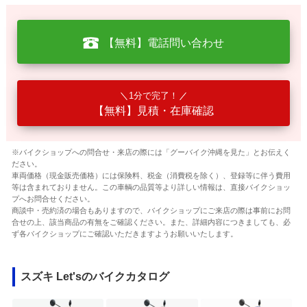
【無料】電話問い合わせ
1分で完了！
【無料】見積・在庫確認
※バイクショップへの問合せ・来店の際には「グーバイク沖縄を見た」とお伝えく
ださい。
車両価格（現金販売価格）には保険料、税金（消費税を除く）、登録等に伴う費用
等は含まれておりません。この車輌の品質等より詳しい情報は、直接バイクショッ
プへお問合せください。
商談中・売約済の場合もありますので、バイクショップにご来店の際は事前にお問
合せの上、該当商品の有無をご確認ください。また、詳細内容につきましても、必
ず各バイクショップにご確認いただきますようお願いいたします。
スズキ Let'sのバイクカタログ