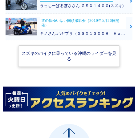
登場
うっちーばるぼささん:ＧＳＸ１４００(スズキ)
道の駅ゆいゆい国頭撮影会（2019年5月26日開
催）
キノさん:ハヤブサ（ＧＳＸ１３００Ｒ Ｈａｙａｂｕｓａ）(スズキ)
スズキのバイクに乗っている沖縄のライダーを見
る