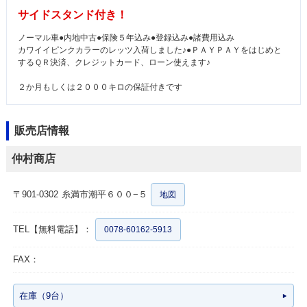
サイドスタンド付き！
ノーマル車●内地中古●保険５年込み●登録込み●諸費用込み
カワイイピンクカラーのレッツ入荷しました♪●ＰＡＹＰＡＹをはじめと
するＱＲ決済、クレジットカード、ローン使えます♪
２か月もしくは２０００キロの保証付きです
販売店情報
仲村商店
〒901-0302
糸満市潮平６００−５
地図
TEL【無料電話】：
0078-60162-5913
FAX：
在庫（9台）