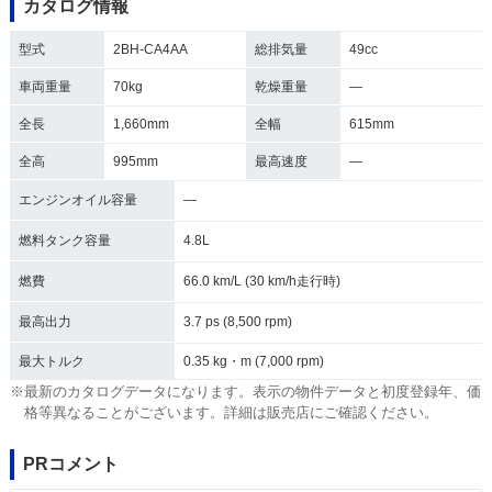
カタログ情報
型式
2BH-CA4AA
総排気量
49cc
車両重量
70kg
乾燥重量
―
全長
1,660mm
全幅
615mm
全高
995mm
最高速度
―
エンジンオイル容量
―
燃料タンク容量
4.8L
燃費
66.0 km/L (30 km/h走行時)
最高出力
3.7 ps (8,500 rpm)
最大トルク
0.35 kg・m (7,000 rpm)
※最新のカタログデータになります。表示の物件データと初度登録年、価
格等異なることがございます。詳細は販売店にご確認ください。
PRコメント