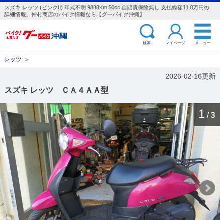
スズキ レッツ (ピンクII) 年式不明 9888Km 50cc 自賠責保険無し 支払総額11.8万円の
詳細情報。仲村商店のバイク情報なら【グーバイク沖縄】
検索
マイページ
メニュー
レッツ
＞
2026-02-16更新
スズキ レッツ ＣＡ４ＡＡ型
1
/
3