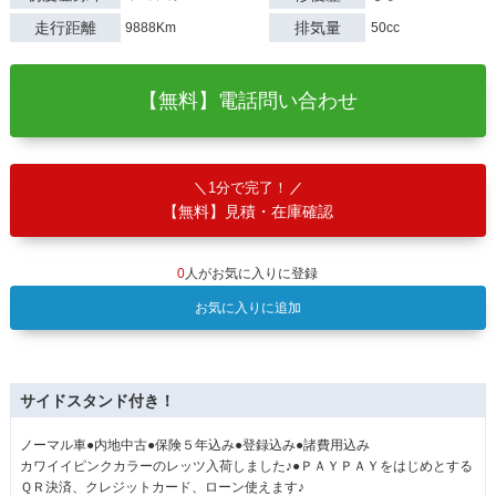
走行距離
排気量
9888Km
50cc
【無料】電話問い合わせ
1分で完了！
【無料】見積・在庫確認
0
人がお気に入りに登録
お気に入りに追加
サイドスタンド付き！
ノーマル車●内地中古●保険５年込み●登録込み●諸費用込み
カワイイピンクカラーのレッツ入荷しました♪●ＰＡＹＰＡＹをはじめとする
ＱＲ決済、クレジットカード、ローン使えます♪