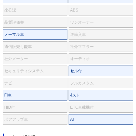
改公認
ABS
品質評価書
ワンオーナー
ノーマル車
逆輸入車
通信販売可能車
社外マフラー
社外メーター
オーディオ
セキュリティシステム
セル付
ナビ
フルカスタム
FI車
4スト
HID付
ETC車載機付
ボアアップ車
AT