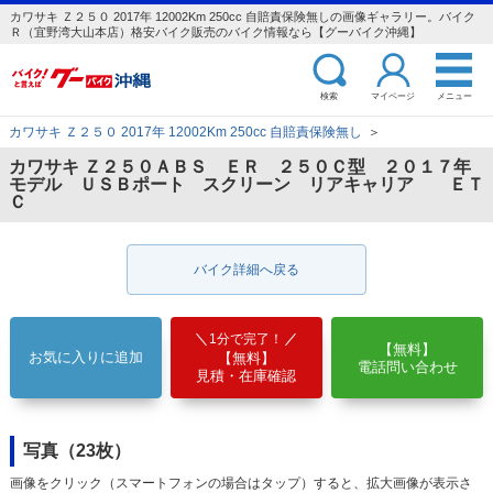
カワサキ Ｚ２５０ 2017年 12002Km 250cc 自賠責保険無しの画像ギャラリー。バイク
Ｒ（宜野湾大山本店）格安バイク販売のバイク情報なら【グーバイク沖縄】
検索
マイページ
メニュー
カワサキ Ｚ２５０ 2017年 12002Km 250cc 自賠責保険無し
＞
カワサキ Ｚ２５０ＡＢＳ ＥＲ ２５０Ｃ型 ２０１７年
モデル ＵＳＢポート スクリーン リアキャリア ＥＴ
Ｃ
バイク詳細へ戻る
1分で完了！
【無料】
お気に入りに追加
【無料】
電話問い合わせ
見積・在庫確認
写真（23枚）
画像をクリック（スマートフォンの場合はタップ）すると、拡大画像が表示さ