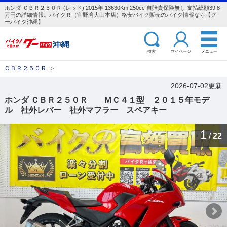
ホンダ ＣＢＲ２５０Ｒ (レッド) 2015年 13630Km 250cc 自賠責保険無し 支払総額39.8
万円の詳細情報。バイクＲ（宜野湾大山本店）格安バイク販売のバイク情報なら【グ
ーバイク沖縄】
検索
マイページ
メニュー
ＣＢＲ２５０Ｒ
＞
2026-07-02更新
ホンダ ＣＢＲ２５０Ｒ ＭＣ４１型 ２０１５年モデ
ル 社外レバー 社外マフラー スペアキー
1
/
22