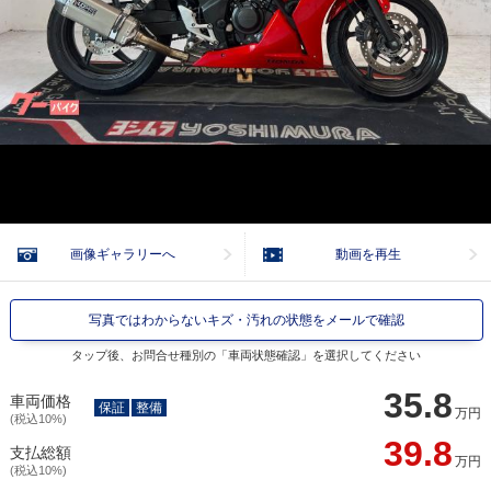
画像ギャラリーへ
動画を再生
写真ではわからないキズ・汚れの状態をメールで確認
タップ後、お問合せ種別の「車両状態確認」を選択してください
35.8
車両価格
保証
整備
万円
(税込10%)
39.8
支払総額
万円
(税込10%)