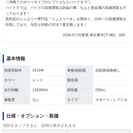
◇沖縄でスポーツタイプのレプリカならバイクＲで◇
バイクＲでは、バイクの高価買取は勿論の事、なんと貴金属の高価買取も行
っております！
系列店のジュエリー専門店『ジュエリーＲ』が県内１、日本一の高価買取を
目指しており、当店も同様の方法で査定致します！
2026-07-02更新 車台番号(下3桁)：692
基本情報
初度登録年
2015年
車検/自賠責
自賠責保険無し
カラー
レッド
製造国
走行距離
13630Km
排気量
250cc
修復歴
なし
タイプ
スポーツ／レプリカ
仕様・オプション・装備
項目をタップすると、説明が表示されます