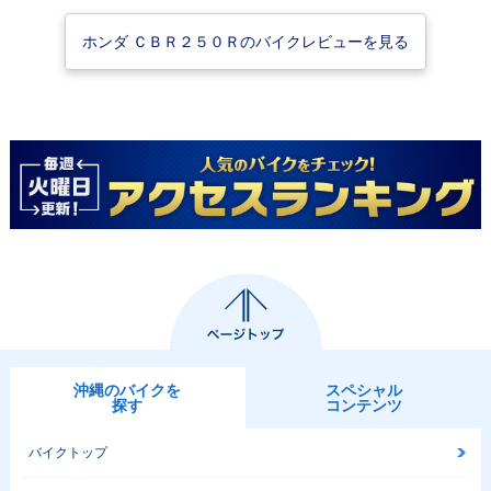
ホンダ ＣＢＲ２５０Ｒのバイクレビューを見る
2011年 CBR250R
2011年 CBR250
1989年 CBR250
ABS・新登場
R・新登場
R・カラーチェンジ
1988年 CBR250
1988年 CBR250
1987年 CBR250
R・カラーチェンジ
R・フルモデルチェ
R・マイナーチェン
ンジ
ジ
沖縄のバイクを
スペシャル
探す
コンテンツ
1987年 CBR250
R・新登場
バイクトップ