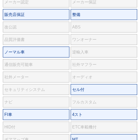
メーカー認定
メーカー保証
販売店保証
整備
改公認
ABS
品質評価書
ワンオーナー
ノーマル車
逆輸入車
通信販売可能車
社外マフラー
社外メーター
オーディオ
セキュリティシステム
セル付
ナビ
フルカスタム
FI車
4スト
HID付
ETC車載機付
ボアアップ車
MT