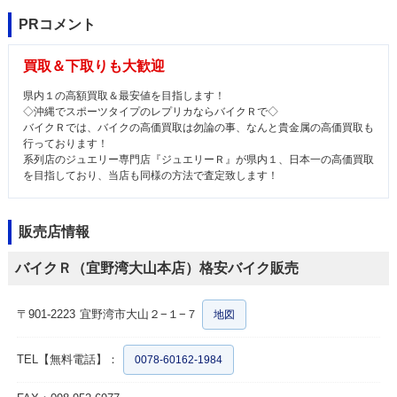
PRコメント
買取＆下取りも大歓迎
県内１の高額買取＆最安値を目指します！
◇沖縄でスポーツタイプのレプリカならバイクＲで◇
バイクＲでは、バイクの高価買取は勿論の事、なんと貴金属の高価買取も
行っております！
系列店のジュエリー専門店『ジュエリーＲ』が県内１、日本一の高価買取
を目指しており、当店も同様の方法で査定致します！
販売店情報
バイクＲ（宜野湾大山本店）格安バイク販売
〒901-2223
宜野湾市大山２−１−７
地図
TEL【無料電話】：
0078-60162-1984