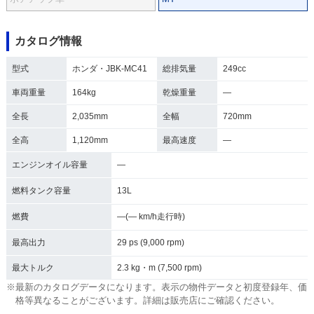
カタログ情報
型式
ホンダ・JBK-MC41
総排気量
249cc
車両重量
164kg
乾燥重量
―
全長
2,035mm
全幅
720mm
全高
1,120mm
最高速度
―
エンジンオイル容量
―
燃料タンク容量
13L
燃費
―(― km/h走行時)
最高出力
29 ps (9,000 rpm)
最大トルク
2.3 kg・m (7,500 rpm)
※最新のカタログデータになります。表示の物件データと初度登録年、価
格等異なることがございます。詳細は販売店にご確認ください。