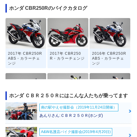
ホンダ CBR250Rのバイクカタログ
2017年 CBR250R
2017年 CBR250
2016年 CBR250R
ABS・カラーチェ
R・カラーチェンジ
ABS・カラーチェ
ンジ
ンジ
ホンダ ＣＢＲ２５０Ｒにはこんな人たちが乗ってます
南の駅やえせ撮影会（2019年11月24日開催）
2016年 CBR250
2016年 CBR250R
2015年 CBR250R
R・カラーチェンジ
ABS Special Editi
ABS Special Editi
あんりさん:ＣＢＲ２５０Ｒ(ホンダ)
on・特別・限定仕
on・特別・限定仕
様
様
A&W名護店バイク撮影会(2019年4月20日)