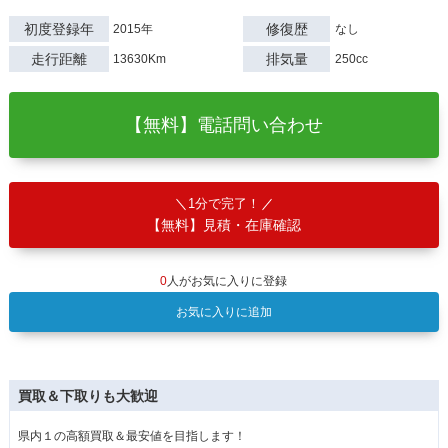
初度登録年
修復歴
2015年
なし
走行距離
排気量
13630Km
250cc
【無料】電話問い合わせ
1分で完了！
【無料】見積・在庫確認
0
人がお気に入りに登録
お気に入りに追加
買取＆下取りも大歓迎
県内１の高額買取＆最安値を目指します！