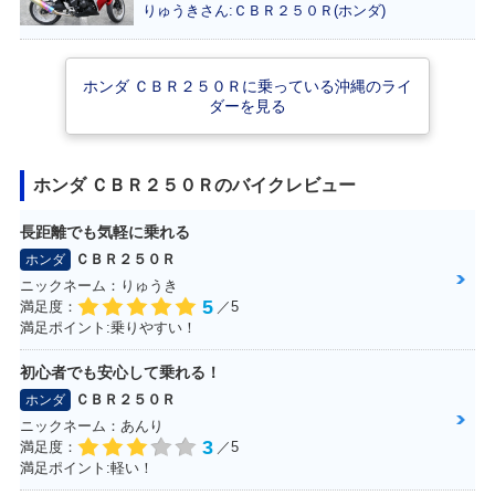
りゅうきさん:ＣＢＲ２５０Ｒ(ホンダ)
ホンダ ＣＢＲ２５０Ｒに乗っている沖縄のライ
ダーを見る
2015年 CBR250R
2015年 CBR250
2013年 CBR250R
ABS・マイナーチ
R・マイナーチェン
ABS Special Editi
ェンジ
ジ
on・特別・限定仕
様
ホンダ ＣＢＲ２５０Ｒのバイクレビュー
長距離でも気軽に乗れる
ＣＢＲ２５０Ｒ
ホンダ
ニックネーム：りゅうき
5
満足度：
／5
満足ポイント:乗りやすい！
2013年 CBR250R
2013年 CBR250R
2013年 CBR250
ABS Special Editi
ABS・マイナーチ
R・マイナーチェン
on・特別・限定仕
ェンジ
ジ
初心者でも安心して乗れる！
様
ＣＢＲ２５０Ｒ
ホンダ
ニックネーム：あんり
3
満足度：
／5
満足ポイント:軽い！