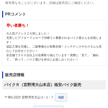
格等異なることがございます。詳細は販売店にご確認ください。
PRコメント
早い者勝ち！
大人気アクシスＺ入荷しました！
充実したアフターフォローで沖縄で１番愛されるバイク屋さんを目指しま
す！
認証工場を完備し、二級整備士が多数在籍！メンテナンスやカスタムも安
心してお任せください！
全店舗で３００台以上の在庫取り揃えています！実際に「見て」「触れ
て」「跨って」バイク選びを存分にお楽しみください！
販売店情報
バイクＲ（宜野湾大山本店）格安バイク販売
〒901-2223
宜野湾市大山２−１−７
地図