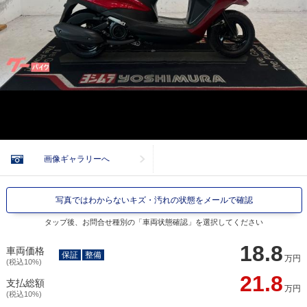
画像ギャラリーへ
写真ではわからないキズ・汚れの状態をメールで確認
タップ後、お問合せ種別の「車両状態確認」を選択してください
18.8
車両価格
保証
整備
万円
(税込10%)
21.8
支払総額
万円
(税込10%)