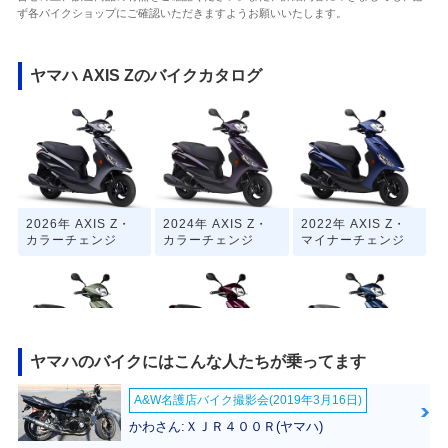
ず各バイクショップにご確認いただきますようお願いいたします。
ヤマハ AXIS Zのバイクカタログ
2026年 AXIS Z・
2024年 AXIS Z・
2022年 AXIS Z・
カラーチェンジ
カラーチェンジ
マイナーチェンジ
ヤマハのバイクにはこんな人たちが乗ってます
2021年 AXIS Z・
2019年 AXIS Z・
2017年 AXIS Z・
A&W名護店バイク撮影会(2019年3月16日)
カラーチェンジ
カラーチェンジ
新登場
かわさん:ＸＪＲ４００Ｒ(ヤマハ)