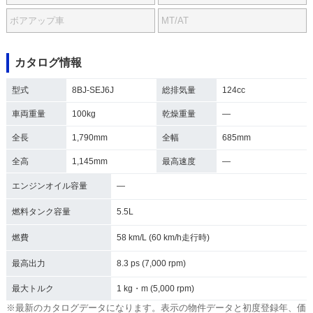
ボアアップ車
MT/AT
カタログ情報
型式
8BJ-SEJ6J
総排気量
124cc
車両重量
100kg
乾燥重量
―
全長
1,790mm
全幅
685mm
全高
1,145mm
最高速度
―
エンジンオイル容量
―
燃料タンク容量
5.5L
燃費
58 km/L (60 km/h走行時)
最高出力
8.3 ps (7,000 rpm)
最大トルク
1 kg・m (5,000 rpm)
※最新のカタログデータになります。表示の物件データと初度登録年、価