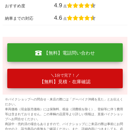
4.9
おすすめ度
点
4.6
納車までの対応
点
【無料】電話問い合わせ
1分で完了！
【無料】見積・在庫確認
※バイクショップへの問合せ・来店の際には「グーバイク沖縄を見た」とお伝えく
ださい。
車両価格（現金販売価格）には保険料、税金（消費税を除く）、登録等に伴う費用
等は含まれておりません。この車輌の品質等より詳しい情報は、直接バイクショッ
プへお問合せください。
商談中・売約済の場合もありますので、バイクショップにご来店の際は事前にお問
合せの上、該当商品の有無をご確認ください。また、詳細内容につきましても、必