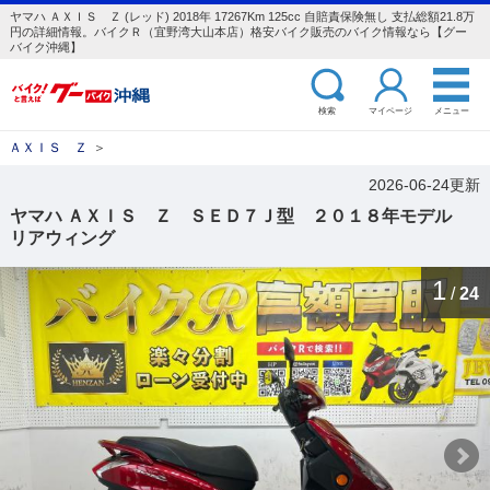
ヤマハ ＡＸＩＳ Ｚ (レッド) 2018年 17267Km 125cc 自賠責保険無し 支払総額21.8万
円の詳細情報。バイクＲ（宜野湾大山本店）格安バイク販売のバイク情報なら【グー
バイク沖縄】
検索
マイページ
メニュー
ＡＸＩＳ Ｚ
＞
2026-06-24更新
ヤマハ ＡＸＩＳ Ｚ ＳＥＤ７Ｊ型 ２０１８年モデル
リアウィング
1
/
24