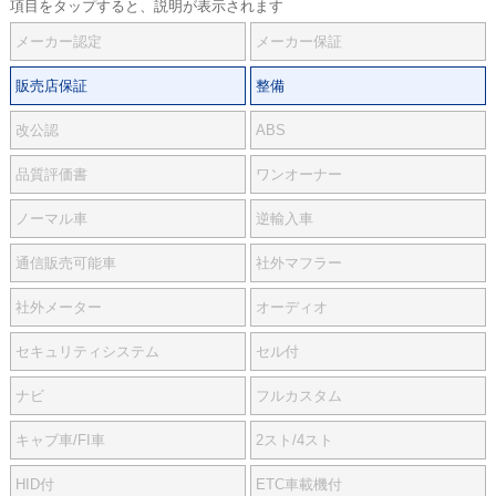
項目をタップすると、説明が表示されます
メーカー認定
メーカー保証
販売店保証
整備
改公認
ABS
品質評価書
ワンオーナー
ノーマル車
逆輸入車
通信販売可能車
社外マフラー
社外メーター
オーディオ
セキュリティシステム
セル付
ナビ
フルカスタム
キャブ車/FI車
2スト/4スト
HID付
ETC車載機付