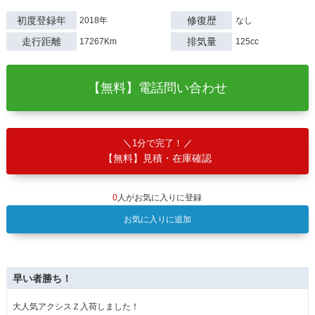
初度登録年
修復歴
2018年
なし
走行距離
排気量
17267Km
125cc
【無料】電話問い合わせ
1分で完了！
【無料】見積・在庫確認
0
人がお気に入りに登録
お気に入りに追加
早い者勝ち！
大人気アクシスＺ入荷しました！