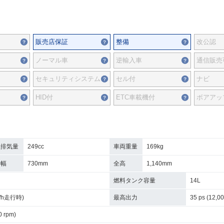
販売店保証
整備
改公認
ノーマル車
逆輸入車
通信販売
セキュリティシステム
セル付
ナビ
HID付
ETC車載機付
ボアアッ
総排気量
249cc
車両重量
169kg
全幅
730mm
全高
1,140mm
燃料タンク容量
14L
km/h走行時)
最高出力
35 ps (12,0
0 rpm)