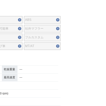
ABS
可能車
社外マフラー
フルカスタム
プ車
MT/AT
乾燥重量
―
最高速度
―
00 rpm)