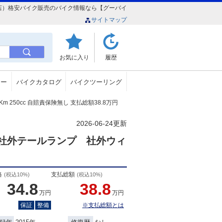
湾大山本店）格安バイク販売のバイク情報なら【グーバイ
サイトマップ
お気に入り
履歴
ュー
バイクカタログ
バイクツーリング
96Km 250cc 自賠責保険無し 支払総額38.8万円
2026-06-24更新
社外テールランプ 社外ウィ
格
支払総額
(税込10%)
(税込10%)
34.8
38.8
万円
万円
保証
整備
※支払総額とは