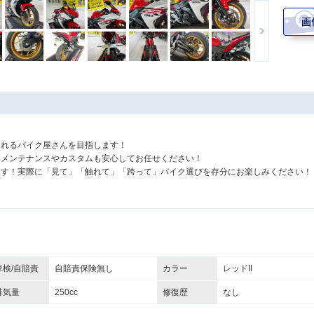
されるバイク屋さんを目指します！
！メンテナンスやカスタムも安心してお任せください！
ます！実際に「見て」「触れて」「跨って」バイク選びを存分にお楽しみください！
車検/自賠責
自賠責保険無し
カラー
レッドII
排気量
250cc
修復歴
なし