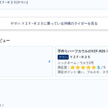
ＺＦ−Ｒ２５(ヤマハ)
ヤマハ ＹＺＦ−Ｒ２５に乗っている沖縄のライダーを見る
25 ABS・
2018年 YZF-R25・マイ
2017年 YZF-R25 Movis
2017年 Y
ジ
ナーチェンジ
tar Yamaha MotoGP Ed
カラーチ
ition・特別・限定仕様
ビュー
手作りハーフカウルのYZF-R25
ＹＺＦ−Ｒ２５
ヤマハ
ニックネーム：ウエラ1号
5
満足度：
／5
満足ポイント:速い。フルエキ、ス
25 ABS・
2016年 YZF-R25・カラ
2015年 YZF-R25・特
2015年 Y
ーチェンジ
別・限定仕様
追加
き！