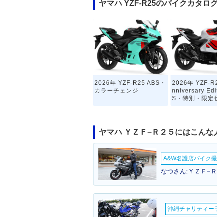
ヤマハ YZF-R25のバイクカタロ
2026年 YZF-R25 ABS・
2026年 YZF-R2
カラーチェンジ
nniversary Edi
S・特別・限定
ヤマハ ＹＺＦ−Ｒ２５にはこんな
A&W名護店バイク撮影
なつさん:ＹＺＦ−Ｒ
2021年 YZF-R25 ABS・
2020年 YZF-R
カラーチェンジ
カラーチェンジ
沖縄チャリティーラン