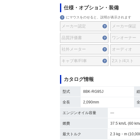
仕様・オプション・装備
にマウスをのせると、説明が表示されます
メーカー認定
メーカー保証
品質評価書
ワンオーナー
社外メーター
オーディオ
キャブ車/FI車
2スト/4スト
カタログ情報
型式
8BK-RG95J
全長
2,090mm
エンジンオイル容量
―
燃費
37.5 km/L (60 
最大トルク
2.3 kg・m (10,00