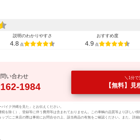
説明のわかりやすさ
おすすめ度
4.8
4.9
点
点
話問い合わせ
1分で
0162-1984
【無料】見
ーバイク沖縄を見た」とお伝えください。
費税を除く）、登録等に伴う費用等は含まれておりません。この車輌の品質等より詳しい情
ョップにご来店の際は事前にお問合せの上、該当商品の有無をご確認ください。また、詳細