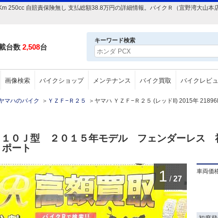
 21896Km 250cc 自賠責保険無し 支払総額38.8万円の詳細情報。バイクＲ（宜野
キーワード検索
載台数
2,508
台
画像検索
バイクショップ
メンテナンス
バイク買取
バイクレビ
ヤマハのバイク
＞
ＹＺＦ−Ｒ２５
＞
ヤマハ ＹＺＦ−Ｒ２５ (レッドII) 2015年 218
Ｇ１０Ｊ型 ２０１５年モデル フェンダーレス 
Ｂポート
1
車両価
/
27