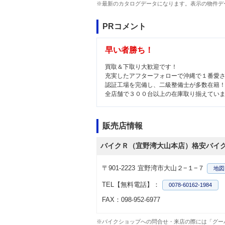
※最新のカタログデータになります。表示の物件デ
PRコメント
早い者勝ち！
買取＆下取り大歓迎です！
充実したアフターフォローで沖縄で１番愛
認証工場を完備し、二級整備士が多数在籍
全店舗で３００台以上の在庫取り揃えてい
販売店情報
バイクＲ（宜野湾大山本店）格安バイ
〒901-2223
宜野湾市大山２−１−７
地図
TEL【無料電話】：
0078-60162-1984
FAX：098-952-6977
※バイクショップへの問合せ・来店の際には「グー