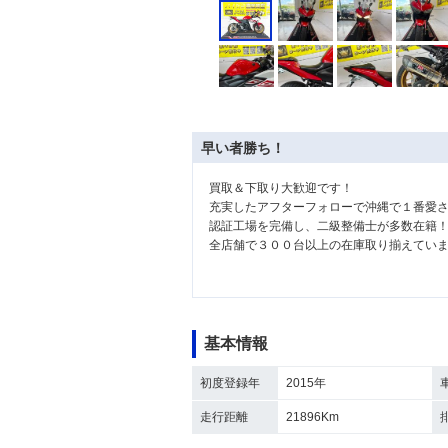
早い者勝ち！
買取＆下取り大歓迎です！
充実したアフターフォローで沖縄で１番愛
認証工場を完備し、二級整備士が多数在籍
全店舗で３００台以上の在庫取り揃えてい
基本情報
初度登録年
2015年
走行距離
21896Km