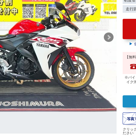
初度登
走行
【無料
※バイ
イク
クリッ
ださい