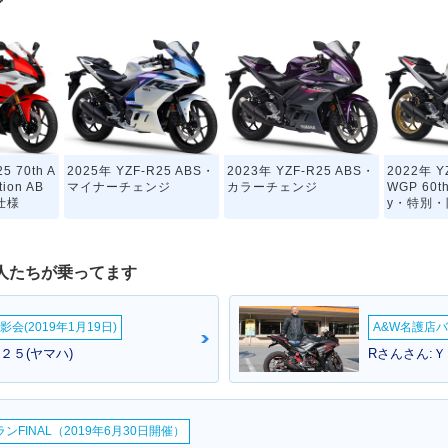
グ
5 70th A
2025年 YZF-R25 ABS・
2023年 YZF-R25 ABS・
2022年 Y
tion AB
マイナーチェンジ
カラーチェンジ
WGP 60th
仕様
y・特別
人たちが乗ってます
会(2019年1月19日)
A&W名護店バ
２５(ヤマハ)
Rさんさん:Ｙ
25 ABS・
2020年 YZF-R25・カラ
2019年 YZF-R25 ABS
2019年 Y
ーチェンジ
Monster Energy Yamah
マイナー
a MotoGP Edition・特
別・限定仕様
FINAL（2019年6月30日開催）