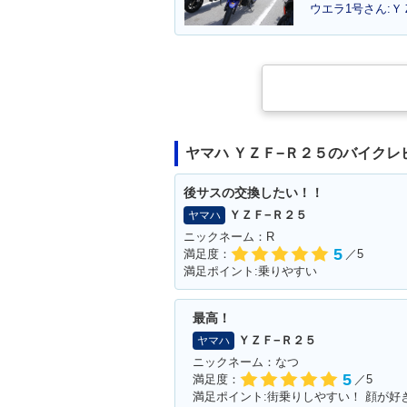
ウエラ1号さん:Ｙ
2019年 YZF-R25 ABS・
2018年 YZF-R
その他
マイナーチェン
ヤマハ ＹＺＦ−Ｒ２５のバイクレ
後サスの交換したい！！
ＹＺＦ−Ｒ２５
ヤマハ
ニックネーム：R
5
満足度：
／5
満足ポイント:乗りやすい
2016年 YZF-R25・特
2016年 YZF-R
別・限定仕様
カラーチェンジ
最高！
ＹＺＦ−Ｒ２５
ヤマハ
ニックネーム：なつ
5
満足度：
／5
満足ポイント:街乗りしやすい！ 顔が好