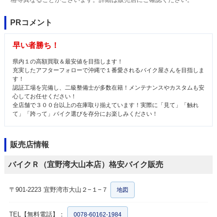
PRコメント
早い者勝ち！
県内１の高額買取＆最安値を目指します！
充実したアフターフォローで沖縄で１番愛されるバイク屋さんを目指しま
す！
認証工場を完備し、二級整備士が多数在籍！メンテナンスやカスタムも安
心してお任せください！
全店舗で３００台以上の在庫取り揃えています！実際に「見て」「触れ
て」「跨って」バイク選びを存分にお楽しみください！
販売店情報
バイクＲ（宜野湾大山本店）格安バイク販売
〒901-2223
宜野湾市大山２−１−７
地図
TEL【無料電話】：
0078-60162-1984