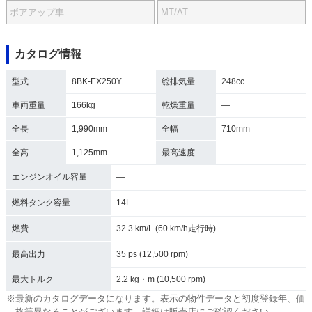
ボアアップ車
MT/AT
カタログ情報
型式
8BK-EX250Y
総排気量
248cc
車両重量
166kg
乾燥重量
―
全長
1,990mm
全幅
710mm
全高
1,125mm
最高速度
―
エンジンオイル容量
―
燃料タンク容量
14L
燃費
32.3 km/L (60 km/h走行時)
最高出力
35 ps (12,500 rpm)
最大トルク
2.2 kg・m (10,500 rpm)
※最新のカタログデータになります。表示の物件データと初度登録年、価
格等異なることがございます。詳細は販売店にご確認ください。