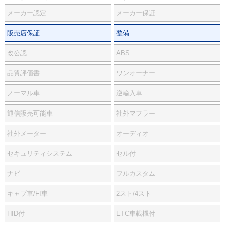
メーカー認定
メーカー保証
販売店保証
整備
改公認
ABS
品質評価書
ワンオーナー
ノーマル車
逆輸入車
通信販売可能車
社外マフラー
社外メーター
オーディオ
セキュリティシステム
セル付
ナビ
フルカスタム
キャブ車/FI車
2スト/4スト
HID付
ETC車載機付