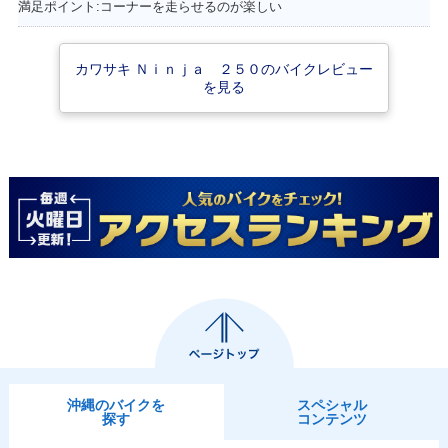
満足ポイント:コーナーを走らせるのが楽しい
n・特別・限定仕様
カラーチェンジ
on・カラーチェン
ジ
カワサキ Ｎｉｎｊａ ２５０のバイクレビュー
を見る
2016年 Ninja 25
2015年 Ninja 250
2015年 Ninja 250
0・カラーチェンジ
Special Edition・
ABS Special Editi
マイナーチェンジ
on・マイナーチェ
ンジ
2015年 Ninja 25
2014年 Ninja 250
2014年 Ninja 250
0・マイナーチェン
Special Edition・
ABS Special Editi
沖縄のバイクを
スペシャル
ジ
カラーチェンジ
on・カラーチェン
探す
コンテンツ
ジ