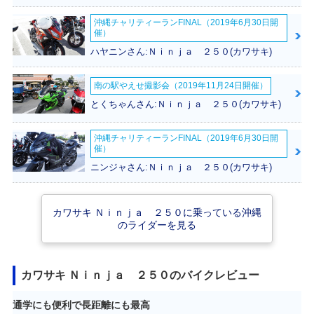
沖縄チャリティーランFINAL（2019年6月30日開
催）
ハヤニンさん:Ｎｉｎｊａ ２５０(カワサキ)
南の駅やえせ撮影会（2019年11月24日開催）
2022年 Ninja 25
2021年 Ninja 250
2021年 Ninja 25
0・カラーチェンジ
KRT Edition・特
0・カラーチェンジ
とくちゃんさん:Ｎｉｎｊａ ２５０(カワサキ)
別・限定仕様
沖縄チャリティーランFINAL（2019年6月30日開
催）
ニンジャさん:Ｎｉｎｊａ ２５０(カワサキ)
カワサキ Ｎｉｎｊａ ２５０に乗っている沖縄
2020年 Ninja 250
2020年 Ninja 25
2019年 Ninja 25
KRT Edition・特
0・カラーチェンジ
0・カラーチェンジ
のライダーを見る
別・限定仕様
カワサキ Ｎｉｎｊａ ２５０のバイクレビュー
通学にも便利で長距離にも最高