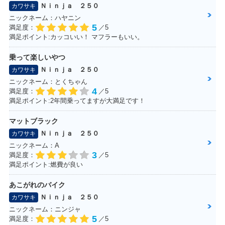
Ｎｉｎｊａ ２５０
カワサキ
ニックネーム：ハヤニン
2018年 Ninja 250
2018年 Ninja 25
2017年 Ninja 250
5
KRT Edition・特
0・フルモデルチェ
ABS KRT Winter T
満足度：
／5
別・限定仕様
ンジ
est Edition・特
満足ポイント:カッコいい！ マフラーもいい。
別・限定仕様
乗って楽しいやつ
Ｎｉｎｊａ ２５０
カワサキ
ニックネーム：とくちゃん
4
満足度：
／5
満足ポイント:2年間乗ってますが大満足です！
2017年 Ninja 250
2017年 Ninja 250
2017年 Ninja 25
マットブラック
ABS Special Editi
ABS KRT Editio
0・カラーチェンジ
on・カラーチェン
n・カラーチェンジ
Ｎｉｎｊａ ２５０
カワサキ
ジ
ニックネーム：A
3
満足度：
／5
満足ポイント:燃費が良い
あこがれのバイク
Ｎｉｎｊａ ２５０
カワサキ
ニックネーム：ニンジャ
2016年 Ninja 250
2016年 Ninja 250
2016年 Ninja 250
5
満足度：
／5
ABS KRT Editio
Special Edition・
ABS Special Editi