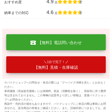
4.9
おすすめ度
点
4.6
納車までの対応
点
【無料】電話問い合わせ
1分で完了！
【無料】見積・在庫確認
※バイクショップへの問合せ・来店の際には「グーバイク沖縄を見た」とお伝えく
ださい。
車両価格（現金販売価格）には保険料、税金（消費税を除く）、登録等に伴う費用
等は含まれておりません。この車輌の品質等より詳しい情報は、直接バイクショッ
プへお問合せください。
商談中・売約済の場合もありますので、バイクショップにご来店の際は事前にお問
合せの上、該当商品の有無をご確認ください。また、詳細内容につきましても、必