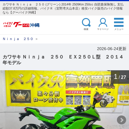
カワサキ Ｎｉｎｊａ ２５０ (グリーン) 2014年 2509Km 250cc 自賠責保険無し 支払
総額37.8万円の詳細情報。バイクＲ（宜野湾大山本店）格安バイク販売のバイク情報
なら【グーバイク沖縄】
検索
マイページ
メニュー
Ｎｉｎｊａ ２５０
＞
2026-06-24更新
カワサキ Ｎｉｎｊａ ２５０ ＥＸ２５０Ｌ型 ２０１４
年モデル
1
/
27