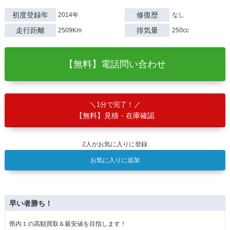
初度登録年
修復歴
2014年
なし
走行距離
排気量
2509Km
250cc
【無料】電話問い合わせ
1分で完了！
【無料】見積・在庫確認
2
人がお気に入りに登録
お気に入りに追加
早い者勝ち！
県内１の高額買取＆最安値を目指します！