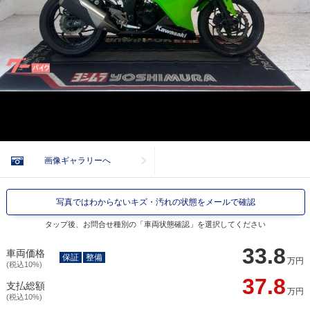
画像ギャラリーへ
写真ではわからないキズ・汚れの状態をメールで確認
タップ後、お問合せ種別の「車両状態確認」を選択してください
33.8
車両価格
保証
整備
万円
(税込10%)
37.8
支払総額
万円
(税込10%)