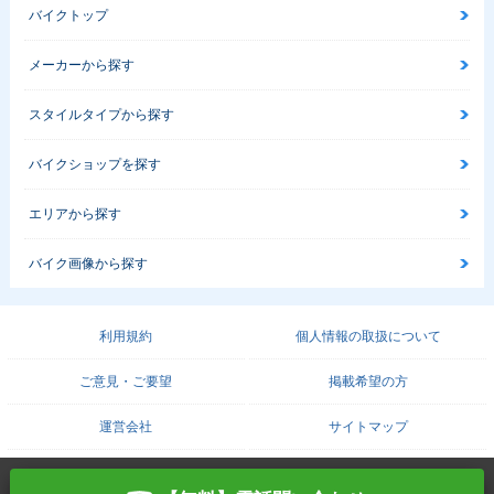
バイクトップ
メーカーから探す
スタイルタイプから探す
2014年 Ninja 25
2013年 Ninja 250
2013年 Ninja 250
0・カラーチェンジ
Special Edition・
ABS Special Editi
バイクショップを探す
新登場
on・新登場
エリアから探す
バイク画像から探す
2013年 Ninja 25
利用規約
個人情報の取扱について
0・新登場
ご意見・ご要望
掲載希望の方
運営会社
サイトマップ
COPYRIGHT© PROTO CORPORATION./