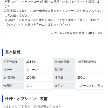
充実したアフターフォローで沖縄で１番愛されるバイク屋さんを目指しま
す！
認証工場を完備し、二級整備士が多数在籍！メンテナンスやカスタムも安心
してお任せください！
全店舗で３００台以上の在庫取り揃えています！実際に「見て」「触れて」
「跨って」バイク選びを存分にお楽しみください！
2026-06-24更新 車台番号(下3桁)：383
基本情報
初度登録年
2014年
車検/自賠責
自賠責保険無し
カラー
グリーン
製造国
走行距離
2509Km
排気量
250cc
修復歴
なし
タイプ
スポーツ／レプリカ
仕様・オプション・装備
項目をタップすると、説明が表示されます