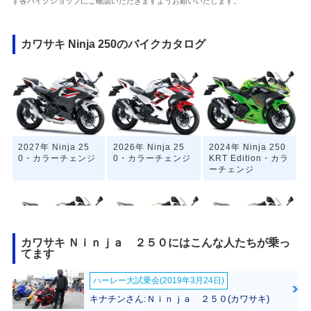
ず各バイクショップにご確認いただきますようお願いいたします。
カワサキ Ninja 250のバイクカタログ
2027年 Ninja 25
2026年 Ninja 25
2024年 Ninja 250
0・カラーチェンジ
0・カラーチェンジ
KRT Edition・カラ
ーチェンジ
カワサキ Ｎｉｎｊａ ２５０にはこんな人たちが乗っ
てます
2024年 Ninja 25
2023年 Ninja 250
2023年 Ninja 25
ハーレー大試乗会(2019年3月24日)
0・カラーチェンジ
KRT Edition・マイ
0・マイナーチェン
ナーチェンジ
ジ
キナチンさん:Ｎｉｎｊａ ２５０(カワサキ)