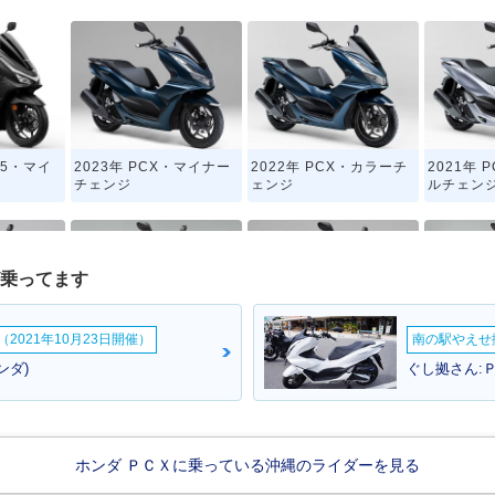
125・マイ
2023年 PCX・マイナー
2022年 PCX・カラーチ
2021年 
チェンジ
ェンジ
ルチェン
が乗ってます
2021年10月23日開催）
南の駅やえせ撮
・フルモデ
2017年 PCX・カラーチ
2016年 PCX Special E
2016年 
ンダ)
ぐし拠さん:Ｐ
ェンジ
dition・特別・限定仕様
ェンジ
ホンダ ＰＣＸに乗っている沖縄のライダーを見る