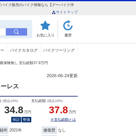
本店）格安バイク販売のバイク情報なら【グーバイク沖
サイトマップ
お気に入り
履歴
ュー
バイクカタログ
バイクツーリング
 自賠責保険無し 支払総額37.8万円
2026-06-24更新
キーレス
格
支払総額
(税込10%)
(税込10%)
34.8
37.8
万円
万円
保証
整備
※支払総額とは
2021年
なし
録年
修復歴