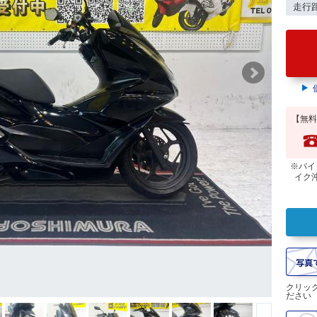
走行
【無料
※バイ
イク
クリッ
ださい