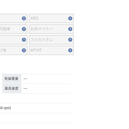
ABS
可能車
社外マフラー
フルカスタム
プ車
MT/AT
乾燥重量
―
最高速度
―
50 rpm)