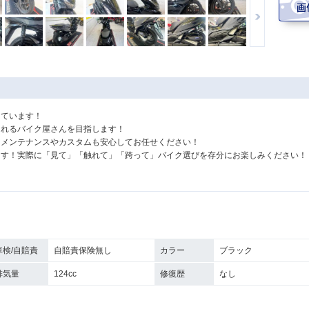
えています！
されるバイク屋さんを目指します！
！メンテナンスやカスタムも安心してお任せください！
ます！実際に「見て」「触れて」「跨って」バイク選びを存分にお楽しみください！
車検/自賠責
自賠責保険無し
カラー
ブラック
排気量
124cc
修復歴
なし