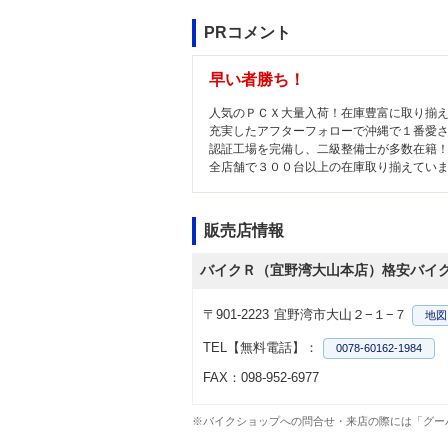
PRコメント
早い者勝ち！
人気のＰＣＸ大量入荷！在庫豊富に取り揃
充実したアフターフォローで沖縄で１番愛
認証工場を完備し、二級整備士が多数在籍
全店舗で３００台以上の在庫取り揃えてい
販売店情報
バイクＲ（宜野湾大山本店）格安バイ
〒901-2223
宜野湾市大山２−１−７
地図
TEL【無料電話】：
0078-60162-1984
FAX：098-952-6977
※バイクショップへの問合せ・来店の際には「グー