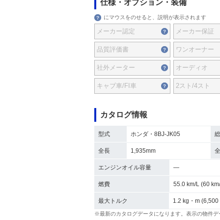
仕様・オプション・装備
にマウスをのせると、説明が表示されます
メーカー認定
メーカー保証
品質評価書
ワンオーナー
社外メーター
オーディオ
キャブ車/FI車
2スト/4スト
カタログ情報
型式
ホンダ・8BJ-JK05
全長
1,935mm
エンジンオイル容量
―
燃費
55.0 km/L (60 
最大トルク
1.2 kg・m (6,500
※最新のカタログデータになります。表示の物件デ