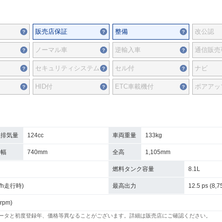
販売店保証
整備
改公認
ノーマル車
逆輸入車
通信販売
セキュリティシステム
セル付
ナビ
HID付
ETC車載機付
ボアアッ
総排気量
124cc
車両重量
133kg
全幅
740mm
全高
1,105mm
燃料タンク容量
8.1L
km/h走行時)
最高出力
12.5 ps (8,7
 rpm)
ータと初度登録年、価格等異なることがございます。詳細は販売店にご確認ください。