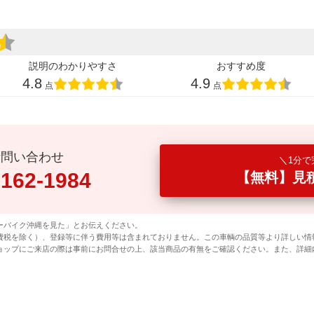
説明のわかりやすさ
おすすめ度
4.8
4.9
点
点
話問い合わせ
1分で
0162-1984
【無料】見
ーバイク沖縄を見た」とお伝えください。
費税を除く）、登録等に伴う費用等は含まれておりません。この車輌の品質等より詳しい情
ョップにご来店の際は事前にお問合せの上、該当商品の有無をご確認ください。また、詳細