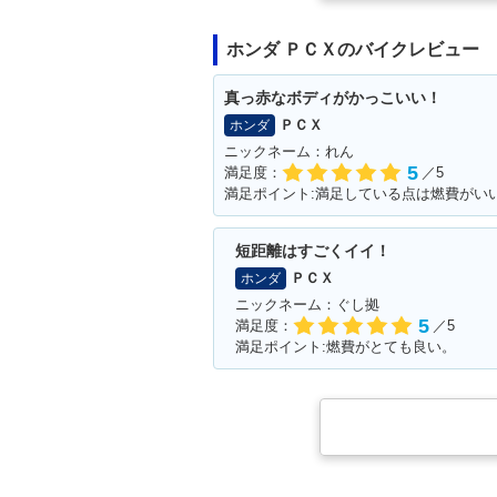
ホンダ ＰＣＸのバイクレビュー
2014年 PCX・フルモデ
2012年 PCX Sp
ルチェンジ
dition・特別
真っ赤なボディがかっこいい！
ＰＣＸ
ホンダ
ニックネーム：れん
5
満足度：
／5
短距離はすごくイイ！
ＰＣＸ
ホンダ
ニックネーム：ぐし拠
5
満足度：
／5
満足ポイント:燃費がとても良い。