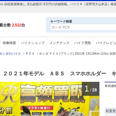
8Km 124cc 自賠責保険無し 支払総額37.8万円の詳細情報。バイクＲ（宜野湾大山
キーワード検索
載台数
2,512
台
画像検索
バイクショップ
メンテナンス
バイク買取
バイクレビ
ホンダのバイク
＞
ＰＣＸ
＞
ホンダ ＰＣＸ (ブラック) 2021年 19118Km 124cc
 ２０２１年モデル ＡＢＳ スマホホルダー 
1
車両価
/
28
初度登