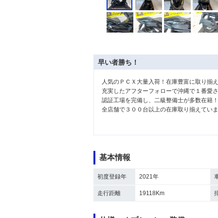
早い者勝ち！
人気のＰＣＸ大量入荷！在庫豊富に取り揃
充実したアフターフォローで沖縄で１番愛
認証工場を完備し、二級整備士が多数在籍
全店舗で３００台以上の在庫取り揃えてい
基本情報
初度登録年
2021年
走行距離
19118Km