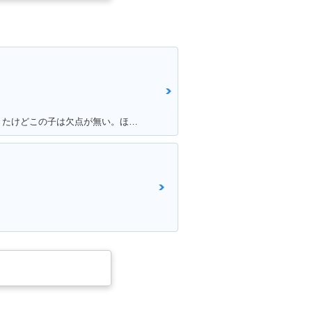
満足ポイント:色んなバイク乗ってきたけどこの子は欠点が無い。ほんとに不満が出ない完成度の高いバイク！