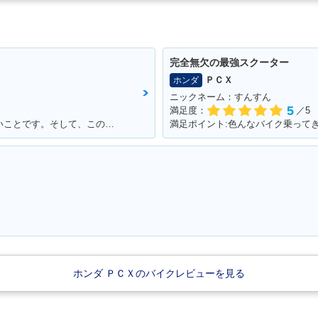
ecial E
2012年 PCX・マイナー
2010年 PCX・新登場
・限定仕様
チェンジ
完全無欠の最強スクーター
ＰＣＸ
ホンダ
ニックネーム：すんすん
5
満足度：
／5
満足ポイント:満足している点は燃費がいいことです。そして、この赤色がこだわりポイントです！
ホンダ ＰＣＸのバイクレビューを見る