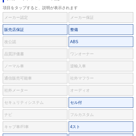
項目をタップすると、説明が表示されます
メーカー認定
メーカー保証
販売店保証
整備
改公認
ABS
品質評価書
ワンオーナー
ノーマル車
逆輸入車
通信販売可能車
社外マフラー
社外メーター
オーディオ
セキュリティシステム
セル付
ナビ
フルカスタム
キャブ車/FI車
4スト