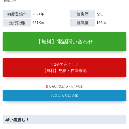
(税込10%)
初度登録年
修復歴
2021年
なし
走行距離
排気量
651Km
156cc
【無料】電話問い合わせ
1分で完了！
【無料】見積・在庫確認
0
人がお気に入りに登録
お気に入りに追加
早い者勝ち！