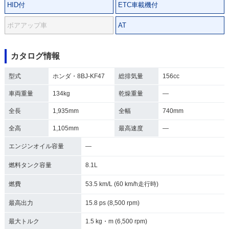
HID付
ETC車載機付
ボアアップ車
AT
カタログ情報
型式
ホンダ・8BJ-KF47
総排気量
156cc
車両重量
134kg
乾燥重量
―
全長
1,935mm
全幅
740mm
全高
1,105mm
最高速度
―
エンジンオイル容量
―
燃料タンク容量
8.1L
燃費
53.5 km/L (60 km/h走行時)
最高出力
15.8 ps (8,500 rpm)
最大トルク
1.5 kg・m (6,500 rpm)