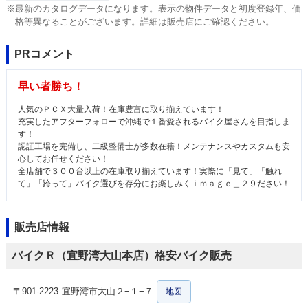
※最新のカタログデータになります。表示の物件データと初度登録年、価
格等異なることがございます。詳細は販売店にご確認ください。
PRコメント
早い者勝ち！
人気のＰＣＸ大量入荷！在庫豊富に取り揃えています！
充実したアフターフォローで沖縄で１番愛されるバイク屋さんを目指しま
す！
認証工場を完備し、二級整備士が多数在籍！メンテナンスやカスタムも安
心してお任せください！
全店舗で３００台以上の在庫取り揃えています！実際に「見て」「触れ
て」「跨って」バイク選びを存分にお楽しみくｉｍａｇｅ＿２９ださい！
販売店情報
バイクＲ（宜野湾大山本店）格安バイク販売
〒901-2223
宜野湾市大山２−１−７
地図