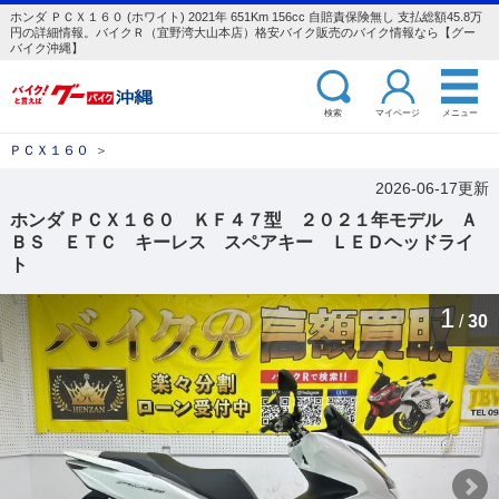
ホンダ ＰＣＸ１６０ (ホワイト) 2021年 651Km 156cc 自賠責保険無し 支払総額45.8万
円の詳細情報。バイクＲ（宜野湾大山本店）格安バイク販売のバイク情報なら【グー
バイク沖縄】
検索
マイページ
メニュー
ＰＣＸ１６０
＞
2026-06-17更新
ホンダ ＰＣＸ１６０ ＫＦ４７型 ２０２１年モデル Ａ
ＢＳ ＥＴＣ キーレス スペアキー ＬＥＤヘッドライ
ト
1
/
30