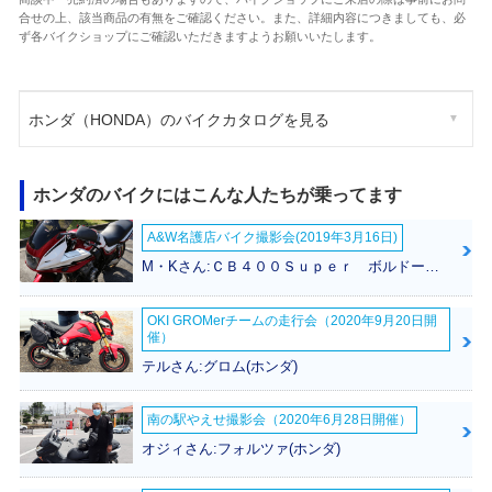
合せの上、該当商品の有無をご確認ください。また、詳細内容につきましても、必
ず各バイクショップにご確認いただきますようお願いいたします。
ホンダ（HONDA）のバイクカタログを見る
ホンダのバイクにはこんな人たちが乗ってます
A&W名護店バイク撮影会(2019年3月16日)
M・Kさん:ＣＢ４００Ｓｕｐｅｒ ボルドール(ホンダ)
OKI GROMerチームの走行会（2020年9月20日開
催）
テルさん:グロム(ホンダ)
南の駅やえせ撮影会（2020年6月28日開催）
オジィさん:フォルツァ(ホンダ)