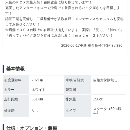
人気のＰＣＸ大量入荷！在庫豊富に取り揃えています！
充実したアフターフォローで沖縄で１番愛されるバイク屋さんを目指しま
す！
認証工場を完備し、二級整備士が多数在籍！メンテナンスやカスタムも安心
してお任せください！
全店舗で３００台以上の在庫取り揃えています！実際に「見て」「触れて」
「跨って」バイク選びを存分にお楽しみくｉｍａｇｅ＿２９ださい！
2026-06-17更新 車台番号(下3桁)：386
基本情報
初度登録年
2021年
車検/自賠責
自賠責保険無し
カラー
ホワイト
製造国
走行距離
651Km
排気量
156cc
スクータ（50cc以
修復歴
なし
タイプ
上）
仕様・オプション・装備