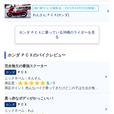
南の駅やえせ撮影会（2021年10月23日開催）
れんさん:ＰＣＸ(ホンダ)
2020年 PCX・特
2018年 PCX・フル
2017年 PCX・カラ
別・限定仕様
モデルチェンジ
ーチェンジ
ホンダ ＰＣＸに乗っている沖縄のライダーを見
る
ホンダ ＰＣＸのバイクレビュー
完全無欠の最強スクーター
2016年 PCX Speci
2016年 PCX・カラ
2015年 PCX・カラ
ＰＣＸ
al Edition・特別・
ーチェンジ
ーチェンジ
ホンダ
限定仕様
ニックネーム：すんすん
5
満足度：
／5
満足ポイント:色んなバイク乗ってきたけどこの子は欠点が無い。ほんとに不満が出ない完成度の高いバイク！
真っ赤なボディがかっこいい！
ＰＣＸ
ホンダ
ニックネーム：れん