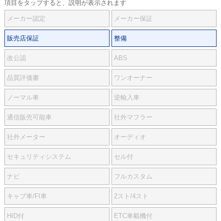
項目をタップすると、説明が表示されます
メーカー認定
メーカー保証
販売店保証
整備
改公認
ABS
品質評価書
ワンオーナー
ノーマル車
逆輸入車
通信販売可能車
社外マフラー
社外メーター
オーディオ
セキュリティシステム
セル付
ナビ
フルカスタム
キャブ車/FI車
2スト/4スト
HID付
ETC車載機付