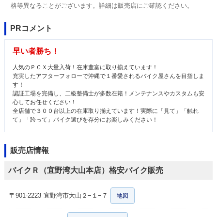
格等異なることがございます。詳細は販売店にご確認ください。
PRコメント
早い者勝ち！
人気のＰＣＸ大量入荷！在庫豊富に取り揃えています！
充実したアフターフォローで沖縄で１番愛されるバイク屋さんを目指しま
す！
認証工場を完備し、二級整備士が多数在籍！メンテナンスやカスタムも安
心してお任せください！
全店舗で３００台以上の在庫取り揃えています！実際に「見て」「触れ
て」「跨って」バイク選びを存分にお楽しみください！
販売店情報
バイクＲ（宜野湾大山本店）格安バイク販売
〒901-2223
宜野湾市大山２−１−７
地図