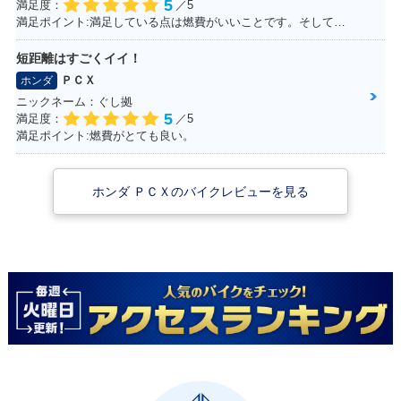
2014年 PCX・フル
2012年 PCX Speci
2012年 PCX・マイ
5
満足度：
／5
モデルチェンジ
al Edition・特別・
ナーチェンジ
満足ポイント:満足している点は燃費がいいことです。そして、この赤色がこだわりポイントです！
限定仕様
短距離はすごくイイ！
ＰＣＸ
ホンダ
ニックネーム：ぐし拠
5
満足度：
／5
満足ポイント:燃費がとても良い。
2010年 PCX・新登
場
ホンダ ＰＣＸのバイクレビューを見る