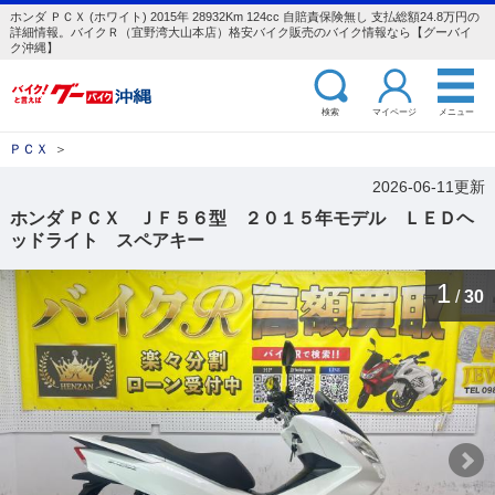
ホンダ ＰＣＸ (ホワイト) 2015年 28932Km 124cc 自賠責保険無し 支払総額24.8万円の
詳細情報。バイクＲ（宜野湾大山本店）格安バイク販売のバイク情報なら【グーバイ
ク沖縄】
検索
マイページ
メニュー
ＰＣＸ
＞
2026-06-11更新
ホンダ ＰＣＸ ＪＦ５６型 ２０１５年モデル ＬＥＤヘ
ッドライト スペアキー
1
/
30