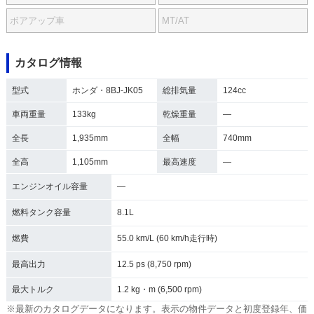
ボアアップ車
MT/AT
カタログ情報
型式
ホンダ・8BJ-JK05
総排気量
124cc
車両重量
133kg
乾燥重量
―
全長
1,935mm
全幅
740mm
全高
1,105mm
最高速度
―
エンジンオイル容量
―
燃料タンク容量
8.1L
燃費
55.0 km/L (60 km/h走行時)
最高出力
12.5 ps (8,750 rpm)
最大トルク
1.2 kg・m (6,500 rpm)
※最新のカタログデータになります。表示の物件データと初度登録年、価