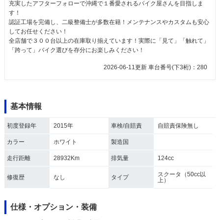
充実したアフターフォローで沖縄で１番愛されるバイク屋さんを目指しま
す！
認証工場を完備し、二級整備士が多数在籍！メンテナンスやカスタムも安心
してお任せください！
全店舗で３００台以上の在庫取り揃えています！実際に「見て」「触れて」
「跨って」バイク選びを存分にお楽しみください！
2026-06-11更新 車台番号(下3桁)：280
基本情報
初度登録年
2015年
車検/自賠責
自賠責保険無し
カラー
ホワイト
製造国
走行距離
28932Km
排気量
124cc
スクータ（50cc以
修復歴
なし
タイプ
上）
仕様・オプション・装備