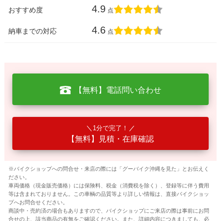
4.9
おすすめ度
点
4.6
納車までの対応
点
【無料】電話問い合わせ
1分で完了！
【無料】見積・在庫確認
※バイクショップへの問合せ・来店の際には「グーバイク沖縄を見た」とお伝えく
ださい。
車両価格（現金販売価格）には保険料、税金（消費税を除く）、登録等に伴う費用
等は含まれておりません。この車輌の品質等より詳しい情報は、直接バイクショッ
プへお問合せください。
商談中・売約済の場合もありますので、バイクショップにご来店の際は事前にお問
合せの上、該当商品の有無をご確認ください。また、詳細内容につきましても、必