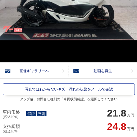
画像ギャラリーへ
動画を再生
写真ではわからないキズ・汚れの状態をメールで確認
タップ後、お問合せ種別の「車両状態確認」を選択してください
21.8
車両価格
保証
整備
万円
(税込10%)
24.8
支払総額
万円
(税込10%)