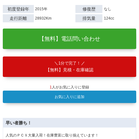
初度登録年
修復歴
2015年
なし
走行距離
排気量
28932Km
124cc
【無料】電話問い合わせ
1分で完了！
【無料】見積・在庫確認
1
人がお気に入りに登録
お気に入りに追加
早い者勝ち！
人気のＰＣＸ大量入荷！在庫豊富に取り揃えています！