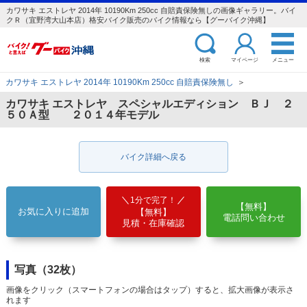
カワサキ エストレヤ 2014年 10190Km 250cc 自賠責保険無しの画像ギャラリー。バイ
クＲ（宜野湾大山本店）格安バイク販売のバイク情報なら【グーバイク沖縄】
検索
マイページ
メニュー
カワサキ エストレヤ 2014年 10190Km 250cc 自賠責保険無し
＞
カワサキ エストレヤ スペシャルエディション ＢＪ ２
５０Ａ型 ２０１４年モデル
バイク詳細へ戻る
1分で完了！
【無料】
お気に入りに追加
【無料】
電話問い合わせ
見積・在庫確認
写真（32枚）
画像をクリック（スマートフォンの場合はタップ）すると、拡大画像が表示さ
れます