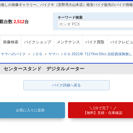
c 自賠責保険無しの画像ギャラリー。バイクＲ（宜野湾大山本店）格安バイク販売のバイク
キーワード検索
載台数
2,512
台
画像検索
バイクショップ
メンテナンス
バイク買取
バイクレビ
ヤマハのバイク
＞
ＪＯＧ
＞
ヤマハ ＪＯＧ 2021年 7127Km 50cc 自賠責保険無し
ル センタースタンド デジタルメーター
バイク詳細へ戻る
1分で完了！
お気に入りに追加
【無料】見積・在庫確認