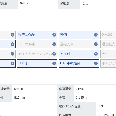
排気量
948cc
修復歴
なし
販売店保証
整備
改公認
ノーマル車
逆輸入車
通信販売
セキュリティシステム
セル付
ナビ
HID付
ETC車載機付
ボアアッ
総排気量
948cc
車両重量
216kg
全幅
815mm
全高
1,135mm
燃料タンク容量
17L
)
最高出力
116 ps (9,30