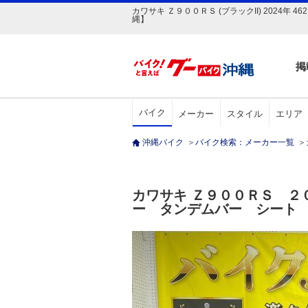
カワサキ Ｚ９００ＲＳ (ブラックII) 2024
縄】
掲
バイク
メーカー
スタイル
エリア
沖縄バイク
＞
バイク検索：メーカー一覧
＞
カワサキ Ｚ９００ＲＳ 
ー タンデムバー シート