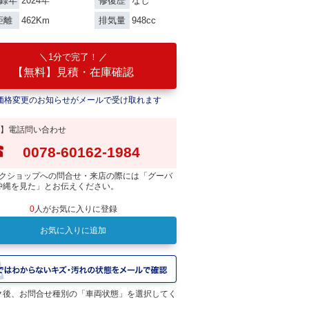
2024年
なし
録年
修復歴
462Km
948cc
距離
排気量
1分で完了！
【無料】見積・在庫確認
価格変更のお知らせがメールで受け取れます
】電話問い合わせ
0078-60162-1984
クショップへの問合せ・来店の際には「グーバ
沖縄を見た」とお伝えください。
0
人がお気に入りに登録
お気に入りに追加
ク後、お問合せ種別の「車両状態」を選択してく