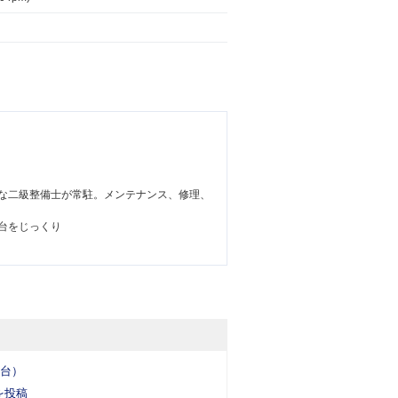
な二級整備士が常駐。メンテナンス、修理、
台をじっくり
5台）
を投稿