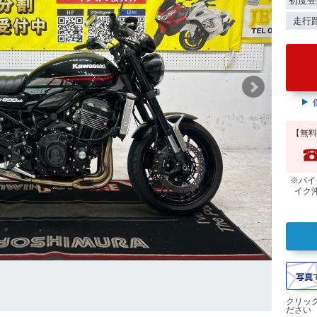
初度登
走行
【無料
※バイ
イク
クリッ
ださい