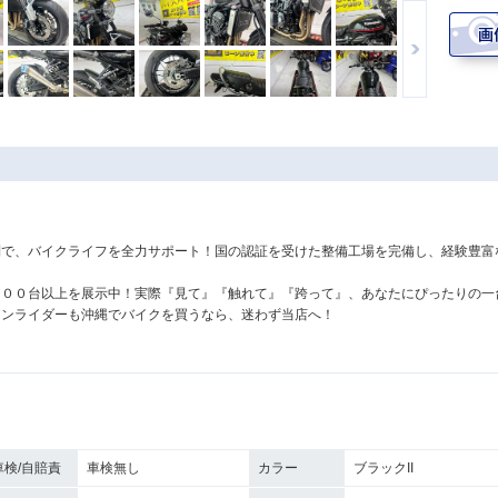
！
制で、バイクライフを全力サポート！国の認証を受けた整備工場を完備し、経験豊富
４００台以上を展示中！実際『見て』『触れて』『跨って』、あなたにぴったりの一
ランライダーも沖縄でバイクを買うなら、迷わず当店へ！
車検/自賠責
車検無し
カラー
ブラックII