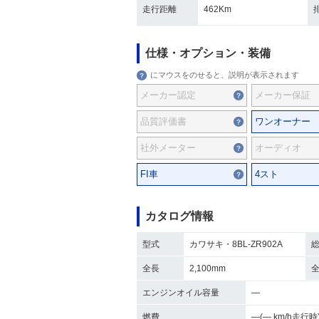
走行距離
462Km
仕様・オプション・装備
にマウスをのせると、説明が表示されます
メーカー認定
メーカー保証
品質評価書
ワンオーナー
社外メーター
オーディオ
FI車
4スト
カタログ情報
型式
カワサキ・8BL-ZR902A
全長
2,100mm
エンジンオイル容量
―
燃費
―(― km/h走行時