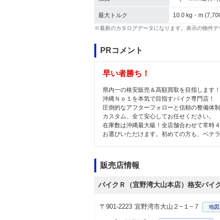
最大トルク
10.0 kg・m (7,70
※最新のカタログデータになります。表示の物件デ
PRコメント
早い者勝ち！
県内一の格安販売＆高額買取を目指します
沖縄Ｎｏ１を本気で目指すバイク専門店！
圧倒的なアフターフォローと信頼の整備体
カスタム、全て安心してお任せください。
在庫数は沖縄最大級！全店舗合わせて常時
お選びいただけます。初めての方も、ベテ
販売店情報
バイクＲ（宜野湾大山本店）格安バイ
〒901-2223
宜野湾市大山２−１−７
地図