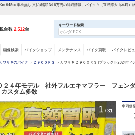
年 462Km 948cc 車検無し 支払総額134.8万円の詳細情報。バイクＲ（宜野湾大
キーワード検索
載台数
2,512
台
画像検索
バイクショップ
メンテナンス
バイク買取
バイクレビ
カワサキのバイク
＞
Ｚ９００ＲＳ
＞
カワサキ Ｚ９００ＲＳ (ブラックII) 2024年 46
２０２４年モデル 社外フルエキマフラー フェン
 カスタム多数
1
車両価
/
31