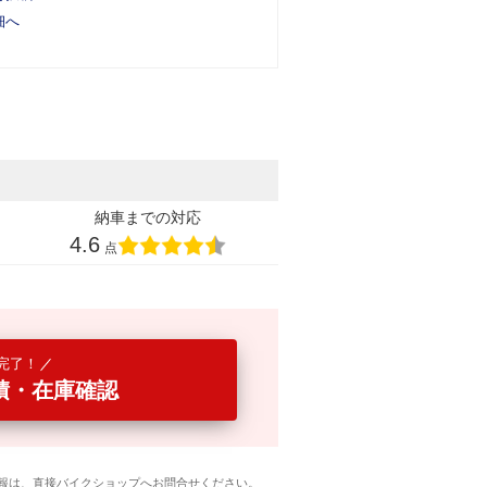
細へ
納車までの対応
4.6
点
完了！
積・在庫確認
報は、直接バイクショップへお問合せください。