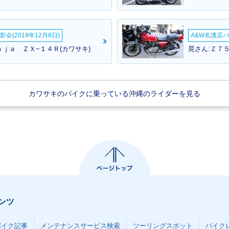
RS・マイ
2022年 Z900RS 50th A
2022年 Z900RS・カラ
2021年 
nniversary・特別・限定
ーチェンジ
ーチェン
仕様
会(2019年12月8日)
A&W名護店バ
ｎｊａ ＺＸ−１４Ｒ(カワサキ)
晃さん:Ｚ７５
カワサキのバイクに乗っている沖縄のライダーを見る
RS・新登
ンツ
バイク記事
メンテナンスサービス検索
ツーリングスポット
バイク