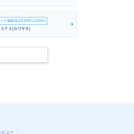
Z900RS・カラ
2020年 Z900RS・カラ
ジ
ーチェンジ
イク撮影会(2019年12月8日)
０ＦＸ(カワサキ)
レビュー