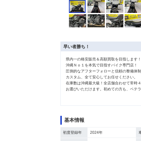
早い者勝ち！
県内一の格安販売＆高額買取を目指します
沖縄Ｎｏ１を本気で目指すバイク専門店！
圧倒的なアフターフォローと信頼の整備体
カスタム、全て安心してお任せください。
在庫数は沖縄最大級！全店舗合わせて常時
お選びいただけます。初めての方も、ベテ
基本情報
初度登録年
2024年