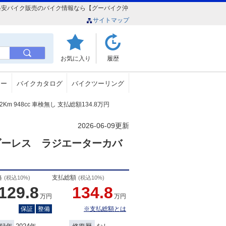
山本店）格安バイク販売のバイク情報なら【グーバイク沖
サイトマップ
お気に入り
履歴
ュー
バイクカタログ
バイクツーリング
2Km 948cc 車検無し 支払総額134.8万円
2026-06-09更新
ダーレス ラジエーターカバ
格
支払総額
(税込10%)
(税込10%)
129.8
134.8
万円
万円
保証
整備
※支払総額とは