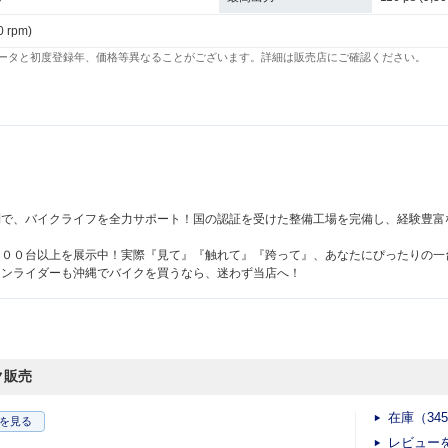
0 rpm)
ータと初度登録年、価格等異なることがございます。詳細は販売店にご確認ください。
！
制で、バイクライフを全力サポート！国の認証を受けた整備工場を完備し、経験豊富
４００台以上を展示中！実際『見て』『触れて』『跨って』、あなたにぴったりの一
ランライダーも沖縄でバイクを買うなら、迷わず当店へ！
ク販売
在庫（34
を見る
レビュー