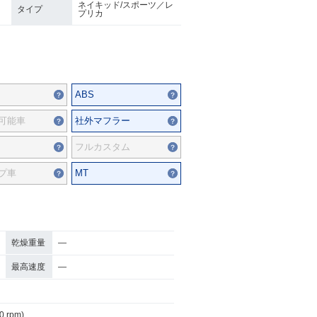
ネイキッド/スポーツ／レ
タイプ
プリカ
ABS
可能車
社外マフラー
フルカスタム
プ車
MT
乾燥重量
―
最高速度
―
0 rpm)