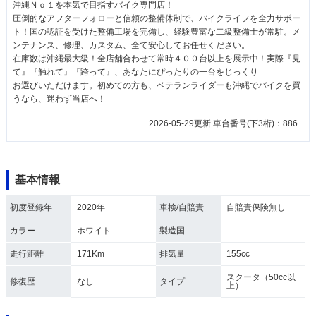
沖縄Ｎｏ１を本気で目指すバイク専門店！
圧倒的なアフターフォローと信頼の整備体制で、バイクライフを全力サポー
ト！国の認証を受けた整備工場を完備し、経験豊富な二級整備士が常駐。メ
ンテナンス、修理、カスタム、全て安心してお任せください。
在庫数は沖縄最大級！全店舗合わせて常時４００台以上を展示中！実際『見
て』『触れて』『跨って』、あなたにぴったりの一台をじっくり
お選びいただけます。初めての方も、ベテランライダーも沖縄でバイクを買
うなら、迷わず当店へ！
2026-05-29更新 車台番号(下3桁)：886
基本情報
初度登録年
2020年
車検/自賠責
自賠責保険無し
カラー
ホワイト
製造国
走行距離
171Km
排気量
155cc
スクータ（50cc以
修復歴
なし
タイプ
上）