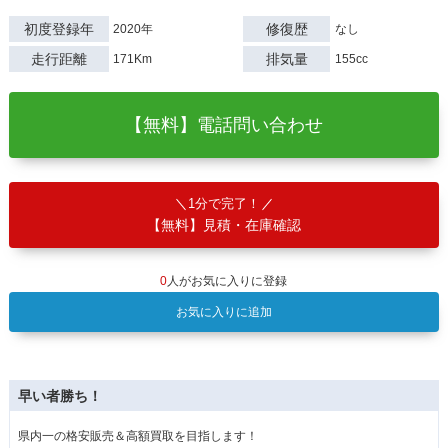
初度登録年
修復歴
2020年
なし
走行距離
排気量
171Km
155cc
【無料】電話問い合わせ
1分で完了！
【無料】見積・在庫確認
0
人がお気に入りに登録
お気に入りに追加
早い者勝ち！
県内一の格安販売＆高額買取を目指します！