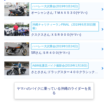
ハーレー大試乗会(2019年3月24日)
2016年 MAJESTY
2016年 MAJESTY
2014年 MAJESTY
オーシャンさん:ＴＭＡＸ５３０(ヤマハ)
S 60th Anniversar
S・マイナーチェン
S・新登場
y・特別・限定仕様
ジ
沖縄チャリティーランFINAL（2019年6月30日開
催）
クスクスさん:ＸＳＲ９００(ヤマハ)
ハーレー大試乗会(2019年3月24日)
SRさん:ＳＲ４００(ヤマハ)
SMAX
A&W名護店バイク撮影会(2019年1月19日)
さとささん:ドラッグスター４００クラシック(ヤマハ)
ヤマハのバイクに乗っている沖縄のライダーを見
る