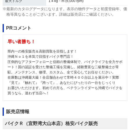
最大トルク
1.4 kg・m (6,000 rpm)
※最新のカタログデータになります。表示の物件データと初度登録年、価
格等異なることがございます。詳細は販売店にご確認ください。
PRコメント
早い者勝ち！
県内一の格安販売＆高額買取を目指します！
沖縄Ｎｏ１を本気で目指すバイク専門店！
圧倒的なアフターフォローと信頼の整備体制で、バイクライフを全力サポ
ート！国の認証を受けた整備工場を完備し、経験豊富な二級整備士が常
駐。メンテナンス、修理、カスタム、全て安心してお任せください。
在庫数は沖縄最大級！全店舗合わせて常時４００台以上を展示中！実際
『見て』『触れて』『跨って』、あなたにぴったりの一台をじっくり
お選びいただけます。初めての方も、ベテランライダーも沖縄でバイクを
買うなら、迷わず当店へ！
販売店情報
バイクＲ（宜野湾大山本店）格安バイク販売