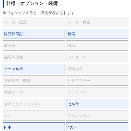
仕様・オプション・装備
項目をタップすると、説明が表示されます
メーカー認定
メーカー保証
販売店保証
整備
改公認
ABS
品質評価書
ワンオーナー
ノーマル車
逆輸入車
通信販売可能車
社外マフラー
社外メーター
オーディオ
セキュリティシステム
セル付
ナビ
フルカスタム
FI車
4スト