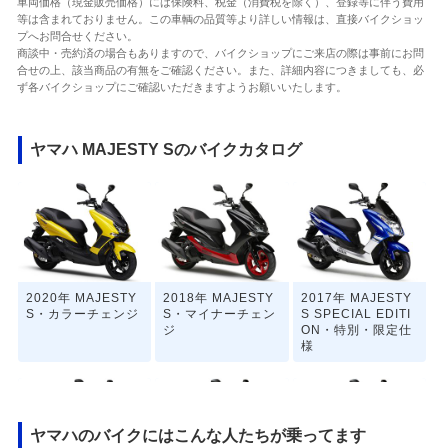
車両価格（現金販売価格）には保険料、税金（消費税を除く）、登録等に伴う費用
等は含まれておりません。この車輌の品質等より詳しい情報は、直接バイクショッ
プへお問合せください。
商談中・売約済の場合もありますので、バイクショップにご来店の際は事前にお問
合せの上、該当商品の有無をご確認ください。また、詳細内容につきましても、必
ず各バイクショップにご確認いただきますようお願いいたします。
ヤマハ MAJESTY Sのバイクカタログ
2020年 MAJESTY
2018年 MAJESTY
2017年 MAJESTY
S・カラーチェンジ
S・マイナーチェン
S SPECIAL EDITI
ジ
ON・特別・限定仕
様
ヤマハのバイクにはこんな人たちが乗ってます