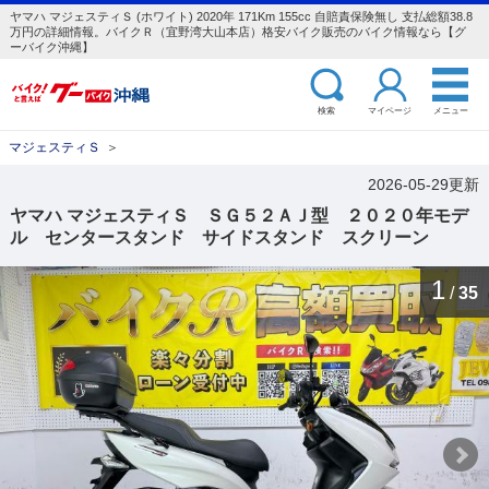
ヤマハ マジェスティＳ (ホワイト) 2020年 171Km 155cc 自賠責保険無し 支払総額38.8
万円の詳細情報。バイクＲ（宜野湾大山本店）格安バイク販売のバイク情報なら【グ
ーバイク沖縄】
検索
マイページ
メニュー
マジェスティＳ
＞
2026-05-29更新
ヤマハ マジェスティＳ ＳＧ５２ＡＪ型 ２０２０年モデ
ル センタースタンド サイドスタンド スクリーン
1
/
35