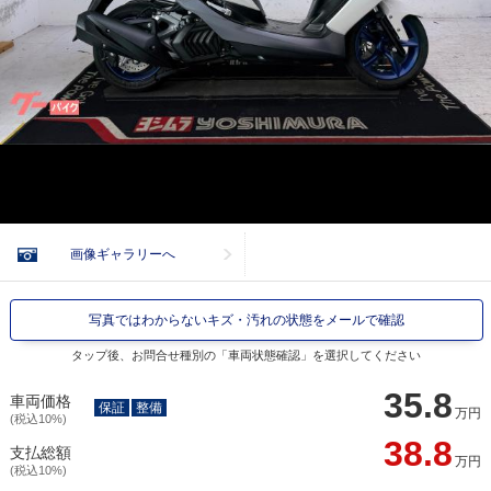
画像ギャラリーへ
写真ではわからないキズ・汚れの状態をメールで確認
タップ後、お問合せ種別の「車両状態確認」を選択してください
35.8
車両価格
保証
整備
万円
(税込10%)
38.8
支払総額
万円
(税込10%)