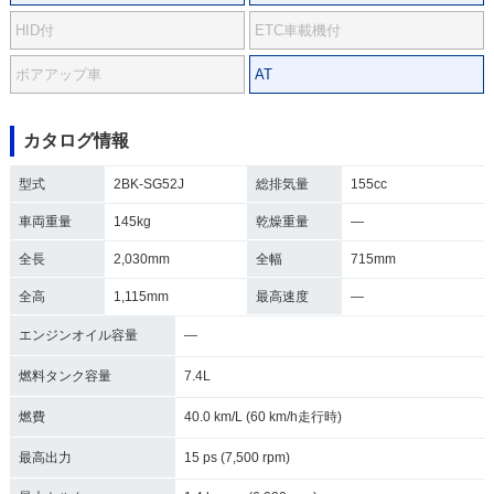
HID付
ETC車載機付
ボアアップ車
AT
カタログ情報
型式
2BK-SG52J
総排気量
155cc
車両重量
145kg
乾燥重量
―
全長
2,030mm
全幅
715mm
全高
1,115mm
最高速度
―
エンジンオイル容量
―
燃料タンク容量
7.4L
燃費
40.0 km/L (60 km/h走行時)
最高出力
15 ps (7,500 rpm)