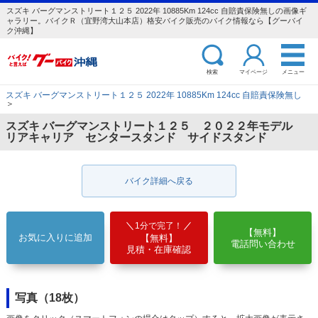
スズキ バーグマンストリート１２５ 2022年 10885Km 124cc 自賠責保険無しの画像ギ
ャラリー。バイクＲ（宜野湾大山本店）格安バイク販売のバイク情報なら【グーバイ
ク沖縄】
検索
マイページ
メニュー
スズキ バーグマンストリート１２５ 2022年 10885Km 124cc 自賠責保険無し
＞
スズキ バーグマンストリート１２５ ２０２２年モデル
リアキャリア センタースタンド サイドスタンド
バイク詳細へ戻る
1分で完了！
【無料】
お気に入りに追加
【無料】
電話問い合わせ
見積・在庫確認
写真（18枚）