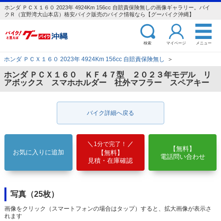
ホンダ ＰＣＸ１６０ 2023年 4924Km 156cc 自賠責保険無しの画像ギャラリー。バイ
クＲ（宜野湾大山本店）格安バイク販売のバイク情報なら【グーバイク沖縄】
検索
マイページ
メニュー
ホンダ ＰＣＸ１６０ 2023年 4924Km 156cc 自賠責保険無し
＞
ホンダ ＰＣＸ１６０ ＫＦ４７型 ２０２３年モデル リ
アボックス スマホホルダー 社外マフラー スペアキー
バイク詳細へ戻る
1分で完了！
【無料】
お気に入りに追加
【無料】
電話問い合わせ
見積・在庫確認
写真（25枚）
画像をクリック（スマートフォンの場合はタップ）すると、拡大画像が表示さ
れます