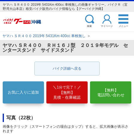
ヤマハ ＳＲ４００ 2019年 5431Km 400cc 車検無しの画像ギャラリー。バイクＲ（宜
野湾大山本店）格安バイク販売のバイク情報なら【グーバイク沖縄】
検索
マイページ
メニュー
ヤマハ ＳＲ４００ 2019年 5431Km 400cc 車検無し
＞
ヤマハ ＳＲ４００ ＲＨ１６Ｊ型 ２０１９年モデル セ
ンタースタンド サイドスタンド
バイク詳細へ戻る
1分で完了！
【無料】
お気に入りに追加
【無料】
電話問い合わせ
見積・在庫確認
写真（22枚）
画像をクリック（スマートフォンの場合はタップ）すると、拡大画像が表示さ
れます