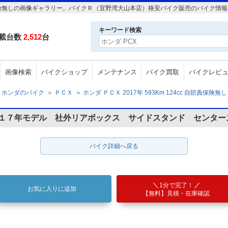
c 自賠責保険無しの画像ギャラリー。バイクＲ（宜野湾大山本店）格安バイク販売のバイク
キーワード検索
載台数
2,512
台
画像検索
バイクショップ
メンテナンス
バイク買取
バイクレビ
ホンダのバイク
＞
ＰＣＸ
＞
ホンダ ＰＣＸ 2017年 593Km 124cc 自賠責保険無し
０１７年モデル 社外リアボックス サイドスタンド センター
バイク詳細へ戻る
1分で完了！
お気に入りに追加
【無料】見積・在庫確認