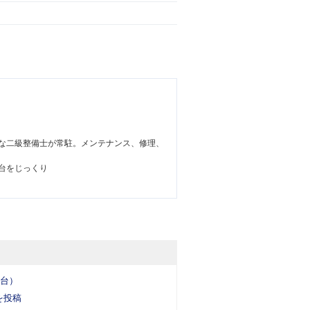
な二級整備士が常駐。メンテナンス、修理、
台をじっくり
5台）
を投稿