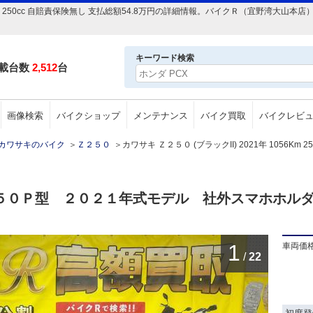
1056Km 250cc 自賠責保険無し 支払総額54.8万円の詳細情報。バイクＲ（宜野湾
キーワード検索
載台数
2,512
台
画像検索
バイクショップ
メンテナンス
バイク買取
バイクレビ
カワサキのバイク
＞
Ｚ２５０
＞
カワサキ Ｚ２５０ (ブラックII) 2021年 1056Km
２５０Ｐ型 ２０２１年式モデル 社外スマホホル
1
車両価
/
22