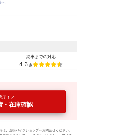
細へ
納車までの対応
4.6
点
完了！
積・在庫確認
報は、直接バイクショップへお問合せください。