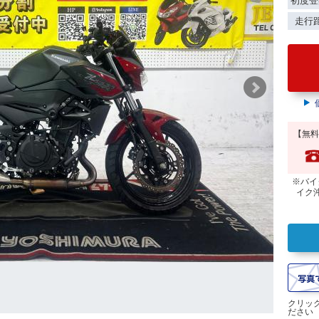
初度登
走行
【無料
※バイ
イク
クリッ
ださい