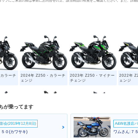
ョップにご来店の際は事前にお問合せの上、該当商品の有無をご確認ください。また、詳細
0・カラーチ
2024年 Z250・カラーチ
2023年 Z250・マイナー
2022年 
ェンジ
チェンジ
ェンジ
ちが乗ってます
会(2019年12月8日)
A&W名護店バ
0・フルモデ
2019年 Z250・その他
2017年 Z250 ABS Spec
2017年 Z
２５０(カワサキ)
ワムさん:７５
ial Edition・特別・限定
ラーチェ