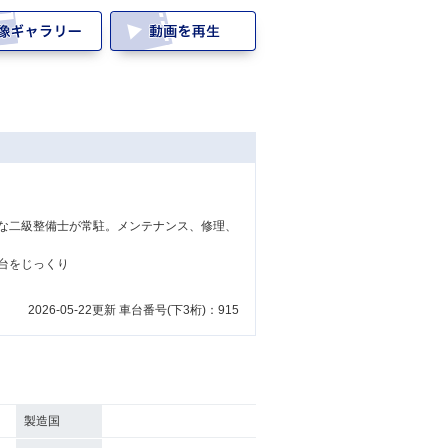
な二級整備士が常駐。メンテナンス、修理、
台をじっくり
2026-05-22更新 車台番号(下3桁)：915
製造国