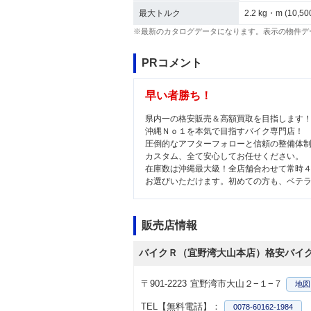
最大トルク
2.2 kg・m (10,50
※最新のカタログデータになります。表示の物件デ
PRコメント
早い者勝ち！
県内一の格安販売＆高額買取を目指します
沖縄Ｎｏ１を本気で目指すバイク専門店！
圧倒的なアフターフォローと信頼の整備体
カスタム、全て安心してお任せください。
在庫数は沖縄最大級！全店舗合わせて常時
お選びいただけます。初めての方も、ベテ
販売店情報
バイクＲ（宜野湾大山本店）格安バイ
〒901-2223
宜野湾市大山２−１−７
地図
TEL【無料電話】：
0078-60162-1984