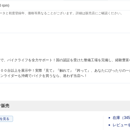
0 rpm)
ータと初度登録年、価格等異なることがございます。詳細は販売店にご確認ください。
！
制で、バイクライフを全力サポート！国の認証を受けた整備工場を完備し、経験豊富
４００台以上を展示中！実際『見て』『触れて』『跨って』、あなたにぴったりの一
ランライダーも沖縄でバイクを買うなら、迷わず当店へ！
ク販売
在庫（34
を見る
レビュー