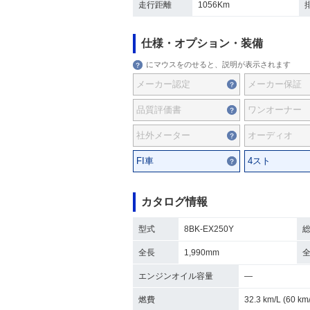
走行距離
1056Km
仕様・オプション・装備
にマウスをのせると、説明が表示されます
メーカー認定
メーカー保証
品質評価書
ワンオーナー
社外メーター
オーディオ
FI車
4スト
カタログ情報
型式
8BK-EX250Y
全長
1,990mm
エンジンオイル容量
―
燃費
32.3 km/L (60 