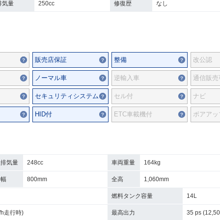
排気量
250cc
修復歴
なし
販売店保証
整備
改公認
ノーマル車
逆輸入車
通信販売
セキュリティシステム
セル付
ナビ
HID付
ETC車載機付
ボアアッ
総排気量
248cc
車両重量
164kg
全幅
800mm
全高
1,060mm
燃料タンク容量
14L
km/h走行時)
最高出力
35 ps (12,5