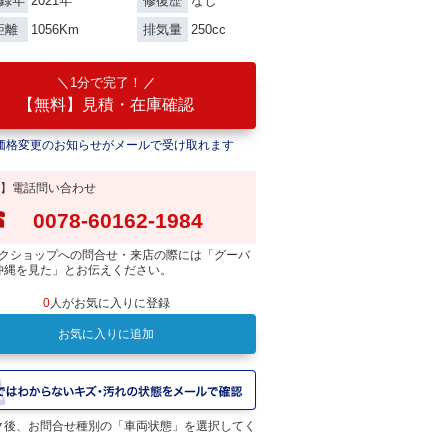
2021年
なし
録年
修復歴
1056Km
250cc
距離
排気量
1分で完了！
【無料】見積・在庫確認
価格変更のお知らせがメールで受け取れます
】電話問い合わせ
0078-60162-1984
クショップへの問合せ・来店の際には「グーバ
沖縄を見た」とお伝えください。
0
人がお気に入りに登録
お気に入りに追加
ク後、お問合せ種別の「車両状態」を選択してく