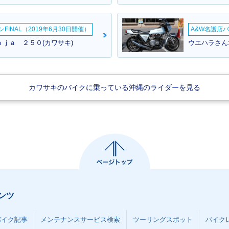
仕様
INAL（2019年6月30日開催）
A&W名護店バ
ｎｊａ ２５０(カワサキ)
ウエハラさん:
カワサキのバイクに乗っている沖縄のライダーを見る
1980年 Z250
1978年 Z
0・カラーチ
2013年 Z250・新登場
ンツ
バイク記事
メンテナンスサービス検索
ツーリングスポット
バイク