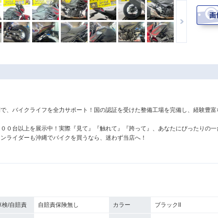
！
制で、バイクライフを全力サポート！国の認証を受けた整備工場を完備し、経験豊富
４００台以上を展示中！実際『見て』『触れて』『跨って』、あなたにぴったりの一
ランライダーも沖縄でバイクを買うなら、迷わず当店へ！
車検/自賠責
自賠責保険無し
カラー
ブラックII