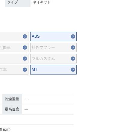
タイプ
ネイキッド
ABS
可能車
社外マフラー
フルカスタム
プ車
MT
乾燥重量
―
最高速度
―
00 rpm)