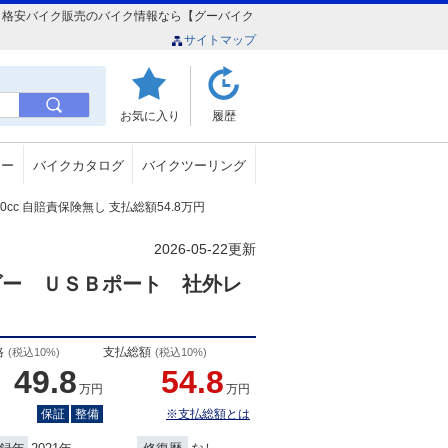
大山本店）格安バイク販売のバイク情報なら【グーバイク
サイトマップ
お気に入り
履歴
ュー
バイクカタログ
バイクツーリング
 250cc 自賠責保険無し 支払総額54.8万円
2026-05-22更新
ダー ＵＳＢポート 社外レ
格
支払総額
(税込10%)
(税込10%)
49.8
54.8
万円
万円
保証
整備
※支払総額とは