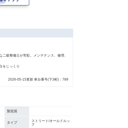
な二級整備士が常駐。メンテナンス、修理、
台をじっくり
2026-05-15更新 車台番号(下3桁)：789
製造国
ストリート/オールドルッ
タイプ
ク