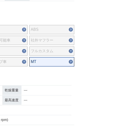
ABS
可能車
社外マフラー
フルカスタム
プ車
MT
乾燥重量
―
最高速度
―
 rpm)