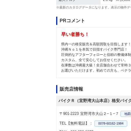
※最新のカタログデータになります。表示の物件デ
PRコメント
早い者勝ち！
県内一の格安販売＆高額買取を目指します
沖縄Ｎｏ１を本気で目指すバイク専門店！
圧倒的なアフターフォローと信頼の整備体
カスタム、全て安心してお任せください。
在庫数は沖縄最大級！全店舗合わせて常時
お選びいただけます。初めての方も、ベテ
販売店情報
バイクＲ（宜野湾大山本店）格安バイ
〒901-2223
宜野湾市大山２−１−７
地図
TEL【無料電話】：
0078-60162-1984