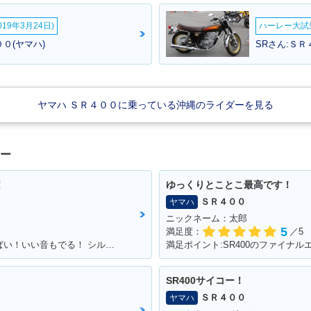
別・限定仕様
19年3月24日)
ハーレー大試乗
０(ヤマハ)
SRさん:ＳＲ
ヤマハ ＳＲ４００に乗っている沖縄のライダーを見る
00・カラー
2006年 SR400・カラー
2005年 SR400 50th An
2005年 
チェンジ
niversary Special Editi
チェンジ
on・特別・限定仕様
ュー
！
ゆっくりとことこ最高です！
ＳＲ４００
ヤマハ
ニックネーム：太郎
5
満足度：
／5
満足ポイント:カスタムする楽しみがいっぱい！いい音もでる！ シルバーの洗濯ばさみがこだわりポイントです
00・マイナ
2002年 SR400・カラー
2001年 SR400・マイナ
2000年 
チェンジ
ーチェンジ
チェンジ
SR400サイコー！
ＳＲ４００
ヤマハ