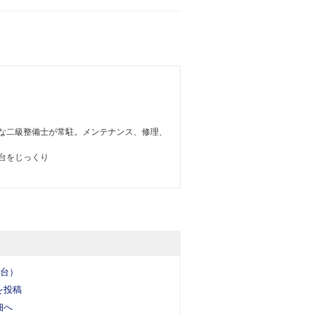
な二級整備士が常駐。メンテナンス、修理、
台をじっくり
5台）
を投稿
細へ