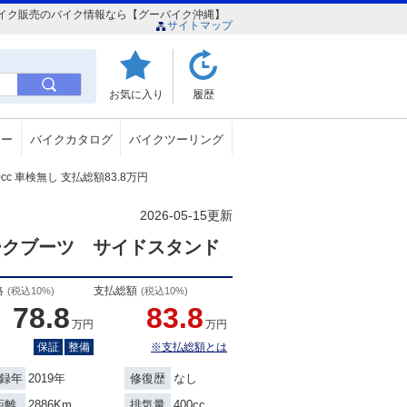
）格安バイク販売のバイク情報なら【グーバイク沖縄】
サイトマップ
お気に入り
履歴
ュー
バイクカタログ
バイクツーリング
00cc 車検無し 支払総額83.8万円
2026-05-15更新
ークブーツ サイドスタンド
格
支払総額
(税込10%)
(税込10%)
78.8
83.8
万円
万円
保証
整備
※支払総額とは
2019年
なし
録年
修復歴
2886Km
400cc
距離
排気量