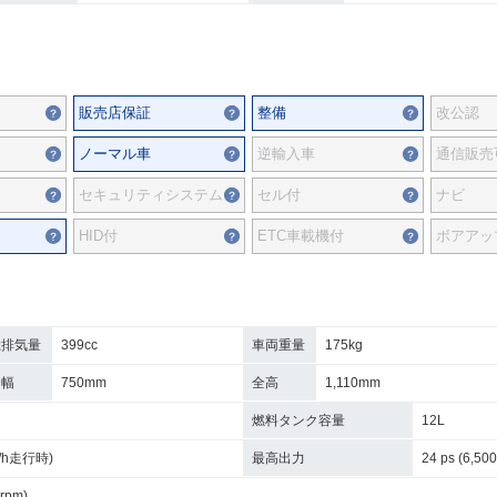
販売店保証
整備
改公認
ノーマル車
逆輸入車
通信販売
セキュリティシステム
セル付
ナビ
HID付
ETC車載機付
ボアアッ
総排気量
399cc
車両重量
175kg
全幅
750mm
全高
1,110mm
燃料タンク容量
12L
km/h走行時)
最高出力
24 ps (6,500
 rpm)