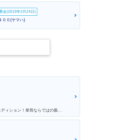
on・特別・限定仕様
会(2019年3月24日)
４００(ヤマハ)
SR400・カラー
2004年 SR400・カラー
チェンジ
満足ポイント:SR400のファイナルエディション！単筒ならではの振動が最高です！
SR400・カラー
1999年 SR400・カラー
チェンジ