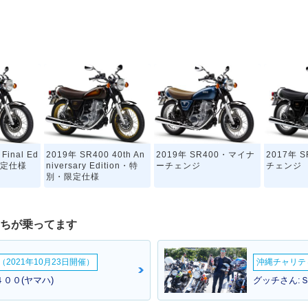
Final Ed
2019年 SR400 40th An
2019年 SR400・マイナ
2017年 
限定仕様
niversary Edition・特
ーチェンジ
チェンジ
別・限定仕様
たちが乗ってます
2021年10月23日開催）
沖縄チャリティ
００(ヤマハ)
グッチさん:Ｓ
00・カラー
2013年 SR400 35th An
2012年 SR400・カラー
2010年 
niversary Edition・特
チェンジ
ーチェン