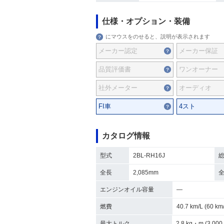
仕様・オプション・装備
にマウスをのせると、説明が表示されます
メーカー認定
メーカー保証
品質評価書
ワンオーナー
社外メーター
オーディオ
FI車
4スト
カタログ情報
型式
2BL-RH16J
全長
2,085mm
エンジンオイル容量
―
燃費
40.7 km/L (60 
最大トルク
2.8 kg・m (3,000