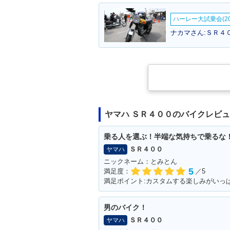
仕様
ハーレー大試乗会(20
ナカマさん:ＳＲ４０
2008年 SR400・カラー
2007年 SR4
チェンジ
チェンジ
ヤマハ ＳＲ４００のバイクレビ
乗る人を選ぶ！半端な気持ちで乗るな
ＳＲ４００
ヤマハ
ニックネーム：とみとん
5
満足度：
／5
2003年 SR400 25th An
2003年 SR4
niversary Limited Editi
ーチェンジ
on・特別・限定仕様
男のバイク！
ＳＲ４００
ヤマハ