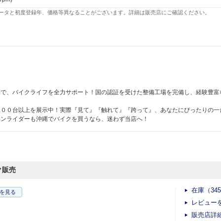
ータと初度登録年、価格等異なることがございます。詳細は販売店にご確認ください。
！
制で、バイクライフを全力サポート！国の認証を受けた整備工場を完備し、経験豊富
３００台以上を展示中！実際『見て』『触れて』『跨って』、あなたにぴったりの一
ランライダーも沖縄でバイクを買うなら、迷わず当店へ！
ク販売
在庫（34
を見る
レビュー
販売店詳