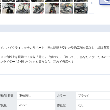
！
制で、バイクライフを全力サポート！国の認証を受けた整備工場を完備し、経験豊富
３００台以上を展示中！実際『見て』『触れて』『跨って』、あなたにぴったりの一
ランライダーも沖縄でバイクを買うなら、迷わず当店へ！
車検/自賠責
車検無し
カラー
ブラック
排気量
400cc
修復歴
なし