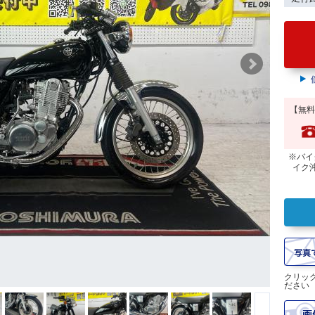
【無料
※バイ
イク
クリッ
ださい