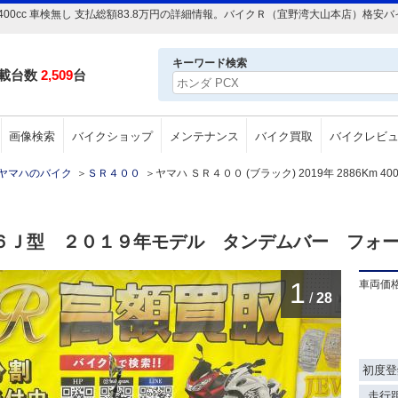
86Km 400cc 車検無し 支払総額83.8万円の詳細情報。バイクＲ（宜野湾大山本店
キーワード検索
載台数
2,509
台
画像検索
バイクショップ
メンテナンス
バイク買取
バイクレビ
ヤマハのバイク
＞
ＳＲ４００
＞
ヤマハ ＳＲ４００ (ブラック) 2019年 2886Km 4
１６Ｊ型 ２０１９年モデル タンデムバー フォ
1
車両価
/
28
初度登
走行