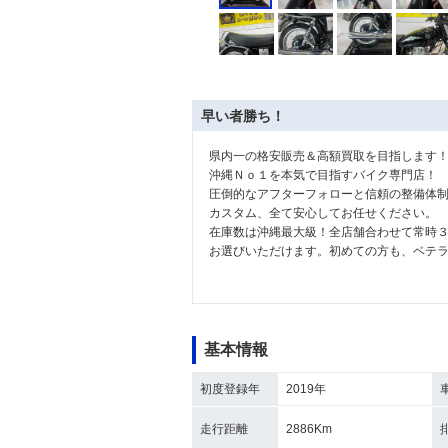
早い者勝ち！
県内一の格安販売＆高額買取を目指します
沖縄Ｎｏ１を本気で目指すバイク専門店！
圧倒的なアフターフォローと信頼の整備体
カスタム、全て安心してお任せください。
在庫数は沖縄最大級！全店舗合わせて常時
お選びいただけます。初めての方も、ベテ
基本情報
初度登録年
2019年
走行距離
2886Km