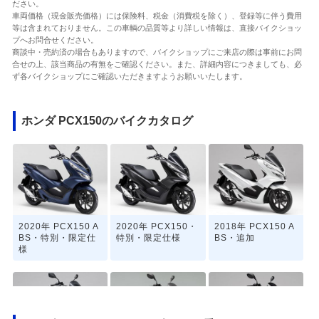
ださい。
車両価格（現金販売価格）には保険料、税金（消費税を除く）、登録等に伴う費用
等は含まれておりません。この車輌の品質等より詳しい情報は、直接バイクショッ
プへお問合せください。
商談中・売約済の場合もありますので、バイクショップにご来店の際は事前にお問
合せの上、該当商品の有無をご確認ください。また、詳細内容につきましても、必
ず各バイクショップにご確認いただきますようお願いいたします。
ホンダ PCX150のバイクカタログ
2020年 PCX150 A
2020年 PCX150・
2018年 PCX150 A
BS・特別・限定仕
特別・限定仕様
BS・追加
様