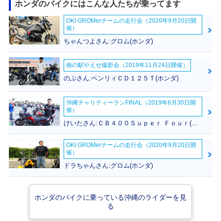
ホンダのバイクにはこんな人たちが乗ってます
OKI GROMerチームの走行会（2020年9月20日開
2018年 PCX150・
2017年 PCX150・
2016年 PCX150 S
催）
フルモデルチェンジ
カラーチェンジ
pecial Edition・特
別・限定仕様
ちゃんつよさん:グロム(ホンダ)
南の駅やえせ撮影会（2019年11月24日開催）
のぶさん:ベンリィＣＤ１２５Ｔ(ホンダ)
沖縄チャリティーランFINAL（2019年6月30日開
催）
2016年 PCX150・
2015年 PCX150・
2014年 PCX150・
カラーチェンジ
カラーチェンジ
フルモデルチェンジ
けいたさん:ＣＢ４００Ｓｕｐｅｒ Ｆｏｕｒ(ホンダ)
OKI GROMerチームの走行会（2020年9月20日開
催）
ドラちゃんさん:グロム(ホンダ)
2013年 PCX150・
2012年 PCX150・
ホンダのバイクに乗っている沖縄のライダーを見
カラーチェンジ
新登場
る