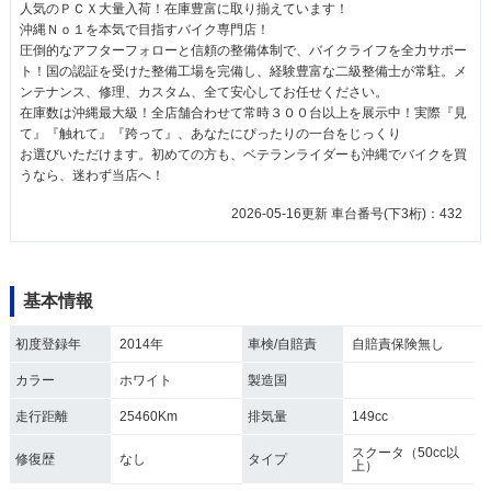
人気のＰＣＸ大量入荷！在庫豊富に取り揃えています！
沖縄Ｎｏ１を本気で目指すバイク専門店！
圧倒的なアフターフォローと信頼の整備体制で、バイクライフを全力サポー
ト！国の認証を受けた整備工場を完備し、経験豊富な二級整備士が常駐。メ
ンテナンス、修理、カスタム、全て安心してお任せください。
在庫数は沖縄最大級！全店舗合わせて常時３００台以上を展示中！実際『見
て』『触れて』『跨って』、あなたにぴったりの一台をじっくり
お選びいただけます。初めての方も、ベテランライダーも沖縄でバイクを買
うなら、迷わず当店へ！
2026-05-16更新 車台番号(下3桁)：432
基本情報
初度登録年
2014年
車検/自賠責
自賠責保険無し
カラー
ホワイト
製造国
走行距離
25460Km
排気量
149cc
スクータ（50cc以
修復歴
なし
タイプ
上）