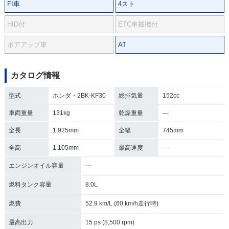
FI車
4スト
HID付
ETC車載機付
ボアアップ車
AT
カタログ情報
型式
ホンダ・2BK-KF30
総排気量
152cc
車両重量
131kg
乾燥重量
―
全長
1,925mm
全幅
745mm
全高
1,105mm
最高速度
―
エンジンオイル容量
―
燃料タンク容量
8.0L
燃費
52.9 km/L (60 km/h走行時)
最高出力
15 ps (8,500 rpm)