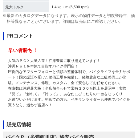
最大トルク
1.4 kg・m (6,500 rpm)
※最新のカタログデータになります。表示の物件データと初度登録年、価
格等異なることがございます。詳細は販売店にご確認ください。
PRコメント
早い者勝ち！
人気のＰＣＸ大量入荷！在庫豊富に取り揃えています！
沖縄Ｎｏ１を本気で目指すバイク専門店！
圧倒的なアフターフォローと信頼の整備体制で、バイクライフを全力サポ
ート！国の認証を受けた整備工場を完備し、経験豊富な二級整備士が常
駐。メンテナンス、修理、カスタム、全て安心してお任せください。
在庫数は沖縄最大級！全店舗合わせて常時３００台以上を展示中！実際
『見て』『触れて』『跨って』、あなたにぴったりの一台をじっくり
お選びいただけます。初めての方も、ベテランライダーも沖縄でバイクを
買うなら、迷わず当店へ！
販売店情報
バイクＲ（糸満西川店）格安バイク販売