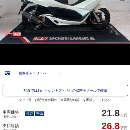
画像ギャラリーへ
写真ではわからないキズ・汚れの状態をメールで確認
タップ後、お問合せ種別の「車両状態確認」を選択してください
21.8
車両価格
保証
整備
万円
(税込10%)
26.8
支払総額
万円