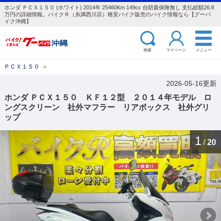
ホンダ ＰＣＸ１５０ (ホワイト) 2014年 25460Km 149cc 自賠責保険無し 支払総額26.8
万円の詳細情報。バイクＲ（糸満西川店）格安バイク販売のバイク情報なら【グーバ
イク沖縄】
検索
マイページ
メニュー
ＰＣＸ１５０
＞
2026-05-16更新
ホンダ ＰＣＸ１５０ ＫＦ１２型 ２０１４年モデル ロ
ングスクリーン 社外マフラー リアボックス 社外グリ
ップ
1
/
20